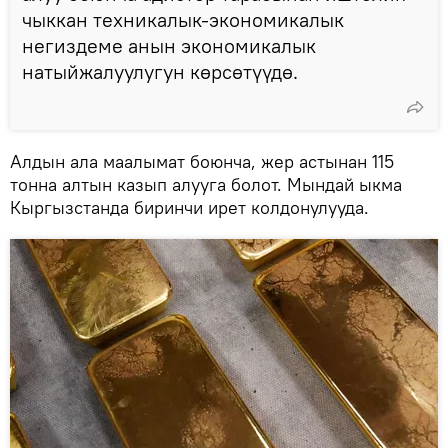
чыккан техникалык-экономикалык
негиздеме анын экономикалык
натыйжалуулугун көрсөтүүдө.
Алдын ала маалымат боюнча, жер астынан 115
тонна алтын казып алууга болот. Мындай ыкма
Кыргызстанда биринчи ирет колдонулууда.