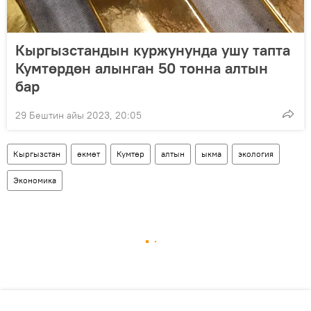
Кыргызстандын куржунунда ушу тапта
Кумтөрдөн алынган 50 тонна алтын
бар
29 Бештин айы 2023, 20:05
Кыргызстан
өкмөт
Кумтөр
алтын
ыкма
экология
Экономика