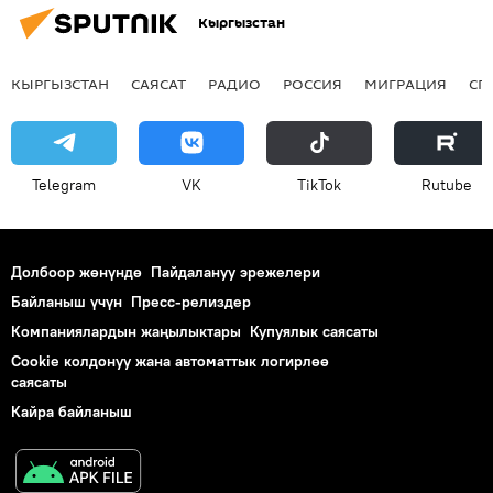
Кыргызстан
КЫРГЫЗСТАН
САЯСАТ
РАДИО
РОССИЯ
МИГРАЦИЯ
СП
Telegram
VK
ТikТоk
Rutube
Долбоор жөнүндө
Пайдалануу эрежелери
Байланыш үчүн
Пресс-релиздер
Компаниялардын жаңылыктары
Купуялык саясаты
Cookie колдонуу жана автоматтык логирлөө
саясаты
Кайра байланыш