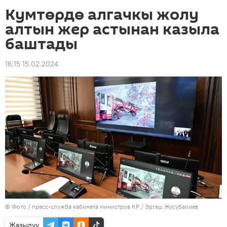
Кумтөрдө алгачкы жолу
алтын жер астынан казыла
баштады
16:15 15.02.2024
© Фото / пресс-служба кабинета министров КР / Эргеш Жусубалиев
Жазылуу