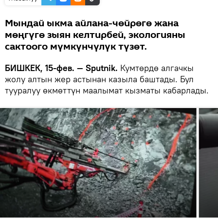
Мындай ыкма айлана-чөйрөгө жана
мөңгүгө зыян келтирбей, экологияны
сактоого мүмкүнчүлүк түзөт.
БИШКЕК, 15-фев. — Sputnik.
Кумтөрдө алгачкы
жолу алтын жер астынан казыла баштады. Бул
тууралуу өкмөттүн маалымат кызматы кабарлады.