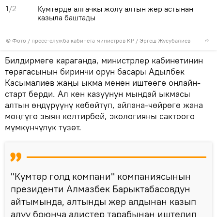
1
/2
Кумтөрдө алгачкы жолу алтын жер астынан
казыла баштады
© Фото / пресс-служба кабинета министров КР / Эргеш Жусубалиев
Билдирмеге караганда, министрлер кабинетинин
төрагасынын биринчи орун басары Адылбек
Касымалиев жаңы ыкма менен иштөөгө онлайн-
старт берди. Ал кен казуунун мындай ыкмасы
алтын өндүрүүнү көбөйтүп, айлана-чөйрөгө жана
мөңгүгө зыян келтирбей, экологияны сактоого
мүмкүнчүлүк түзөт.
"Кумтөр голд компани" компаниясынын
президенти Алмазбек Барыктабасовдун
айтымында, алтынды жер алдынан казып
алуу боюнча адистер тарабынан иштелип