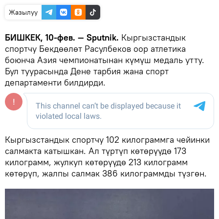
Жазылуу
БИШКЕК, 10-фев. — Sputnik.
Кыргызстандык
спортчу Бекдөөлөт Расулбеков оор атлетика
боюнча Азия чемпионатынан күмүш медаль утту.
Бул туурасында Дене тарбия жана спорт
департаменти билдирди.
Кыргызстандык спортчу 102 килограммга чейинки
салмакта катышкан. Ал түртүп көтөрүүдө 173
килограмм, жулкуп көтөрүүдө 213 килограмм
көтөрүп, жалпы салмак 386 килограммды түзгөн.