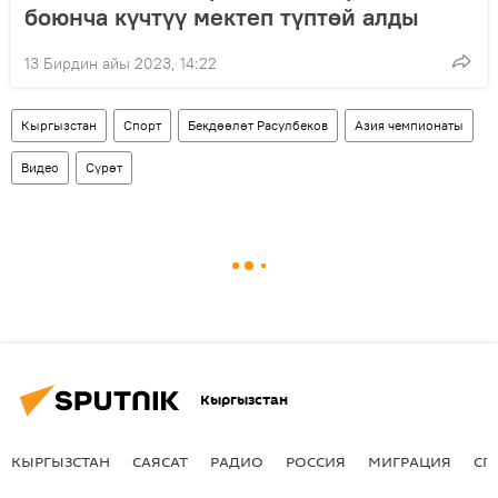
боюнча күчтүү мектеп түптөй алды
13 Бирдин айы 2023, 14:22
Кыргызстан
Спорт
Бекдөөлөт Расулбеков
Азия чемпионаты
Видео
Сүрөт
Кыргызстан
КЫРГЫЗСТАН
САЯСАТ
РАДИО
РОССИЯ
МИГРАЦИЯ
СП