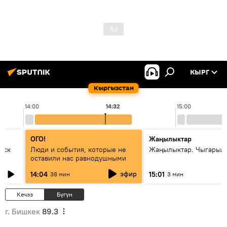
КЫРГ
Кыргызстан
14:00
14:32
15:00
ОГО!
Жаңылыктар
уск
Люди и события, которые не
Жаңылыктар. Чыгарыл
оставили нас равнодушными
эфир
14:04
15:01
38 мин
3 мин
Кечээ
Бүгүн
г. Бишкек
89.3