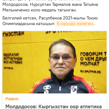
Молдодосов, Нурсултан Тармалов жана Татьяна
Мельниченко коло медаль тагынган.
Белгилей кетсек, Расулбеков 2021-жылы Токио
Олимпиадасына катышып
6-орунду ээлеген
.
Радио
Молдодосов: Кыргызстан оор атлетика