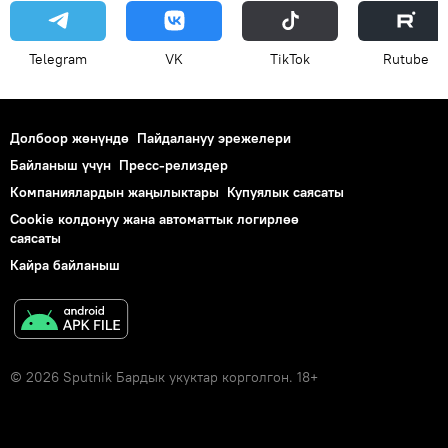
Telegram
VK
ТikТоk
Rutube
Долбоор жөнүндө
Пайдалануу эрежелери
Байланыш үчүн
Пресс-релиздер
Компаниялардын жаңылыктары
Купуялык саясаты
Cookie колдонуу жана автоматтык логирлөө
саясаты
Кайра байланыш
© 2026 Sputnik Бардык укуктар корголгон. 18+