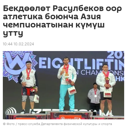
Бекдөөлөт Расулбеков оор
атлетика боюнча Азия
чемпионатынан күмүш
утту
10:44 10.02.2024
© Фото / пресс-служба Департамента физической культуры и спорта