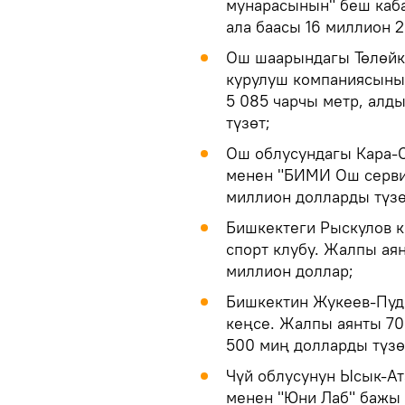
мунарасынын" беш каба
ала баасы 16 миллион 2
Ош шаарындагы Төлөйкө
курулуш компаниясыны
5 085 чарчы метр, алд
түзөт;
Ош облусундагы Кара-С
менен "БИМИ Ош сервис
миллион долларды түзө
Бишкектеги Рыскулов к
спорт клубу. Жалпы ая
миллион доллар;
Бишкектин Жукеев-Пуд
кеңсе. Жалпы аянты 70
500 миң долларды түзө
Чүй облусунун Ысык-Ат
менен "Юни Лаб" бажы 