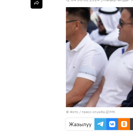
© Фото / пресс-служба ДУМК
Жазылуу