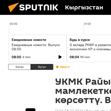
Кыргызстан
00:00
01:00
Ежедневные новости
Будь в курсе
Ежедневные новости. Выпуск
О вкладе РКФР в развити
08:00
экономики КР и ключевы
секторах до 2030 года
08:00
08:04
4 мин
55 мин
Кечээ
Бүгүн
Эфирге
УКМК Райы
мамлекетк
көрсөттү. 
12:04 08.02.2024
(Жаңыртылды:
1