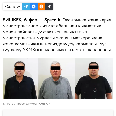
Жазылуу
БИШКЕК, 6-фев. — Sputnik.
Экономика жана каржы
министрлигинде кызмат абалынан кыянаттык
менен пайдалануу фактысы аныкталып,
министрликтин мурдагы эки кызматкери жана
жеке компаниянын негиздөөчүсү кармалды. Бул
тууралуу УКМКнын маалымат кызматы кабарлады.
© Фото / пресс-служба ГКНБ КР