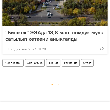
"Бишкек" ЭЭАда 13,8 млн. сомдук мүлк
сатылып кеткени аныкталды
6 Бирдин айы 2024, 11:28
Кыргызстан
Экономика
кызмат
компания
Сүрөт