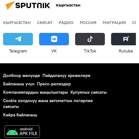
Кыргызстан
КЫРГЫЗСТАН
САЯСАТ
РАДИО
РОССИЯ
МИГРАЦИЯ
СП
Telegram
VK
ТikТоk
Rutube
Долбоор жөнүндө
Пайдалануу эрежелери
Байланыш үчүн
Пресс-релиздер
Компаниялардын жаңылыктары
Купуялык саясаты
Cookie колдонуу жана автоматтык логирлөө
саясаты
Кайра байланыш