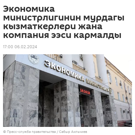
Экономика
министрлигинин мурдагы
кызматкерлери жана
компания ээси кармалды
17:00 06.02.2024
©
Пресс-служба правительства / Сабыр Аильчиев