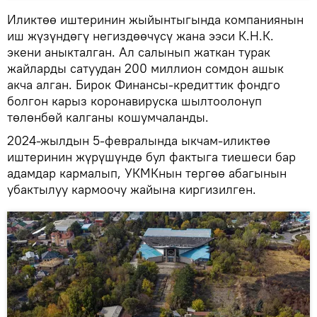
Иликтөө иштеринин жыйынтыгында компаниянын
иш жүзүндөгү негиздөөчүсү жана ээси К.Н.К.
экени аныкталган. Ал салынып жаткан турак
жайларды сатуудан 200 миллион сомдон ашык
акча алган. Бирок Финансы-кредиттик фондго
болгон карыз коронавируска шылтоолонуп
төлөнбөй калганы кошумчаланды.
2024-жылдын 5-февралында ыкчам-иликтөө
иштеринин жүрүшүндө бул фактыга тиешеси бар
адамдар кармалып, УКМКнын тергөө абагынын
убактылуу кармоочу жайына киргизилген.