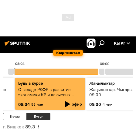
КЫРГ
Кыргызстан
08:04
09:00
Будь в курсе
Жаңылыктар
уск
О вкладе РКФР в развитие
Жаңылыктар. Чыгары
экономики КР и ключевых
09:00
секторах до 2030 года
эфир
08:04
09:00
55 мин
4 мин
Кечээ
Бүгүн
г. Бишкек
89.3