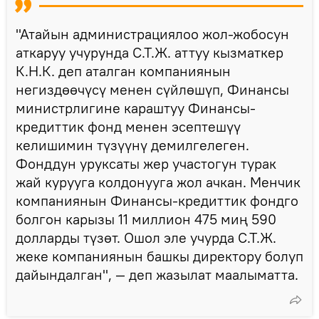
"Атайын администрациялоо жол-жобосун
аткаруу учурунда С.Т.Ж. аттуу кызматкер
К.Н.К. деп аталган компаниянын
негиздөөчүсү менен сүйлөшүп, Финансы
министрлигине караштуу Финансы-
кредиттик фонд менен эсептешүү
келишимин түзүүнү демилгелеген.
Фонддун уруксаты жер участогун турак
жай курууга колдонууга жол ачкан. Менчик
компаниянын Финансы-кредиттик фондго
болгон карызы 11 миллион 475 миң 590
долларды түзөт. Ошол эле учурда С.Т.Ж.
жеке компаниянын башкы директору болуп
дайындалган", — деп жазылат маалыматта.