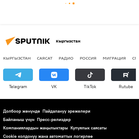
Кыргызстан
КЫРГЫЗСТАН
САЯСАТ
РАДИО
РОССИЯ
МИГРАЦИЯ
СП
Telegram
VK
ТikТоk
Rutube
Долбоор жөнүндө
Пайдалануу эрежелери
Байланыш үчүн
Пресс-релиздер
Компаниялардын жаңылыктары
Купуялык саясаты
Cookie колдонуу жана автоматтык логирлөө