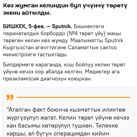
Көз жумган келиндин бул үчүнчү төрөтү
экени айтылды.
БИШКЕК, 5-фев. — Sputnik.
Бишкектеги
перинаталдык борбордо (№4 төрөт үйү) жаңы
төрөгөн келин көз жумду. Маалыматты Sputnik
Кыргызстан агенттигине Саламаттык сактоо
министрлиги тастыктады.
Билдирмеге караганда, кош бойлуу келин төрөт
үйүнө кечээ оор абалда келген. Медиктер ага
преэклампсия диагнозун коюшкан.
"Аталган факт боюнча кызматтык иликтөө
жүргүзүлүп жатат. Келин төрөт үйүнө кечээ
кан басымы көтөрүлүп түшкөн. Тилекке
каршы, ал бүгүн операциядан кийин