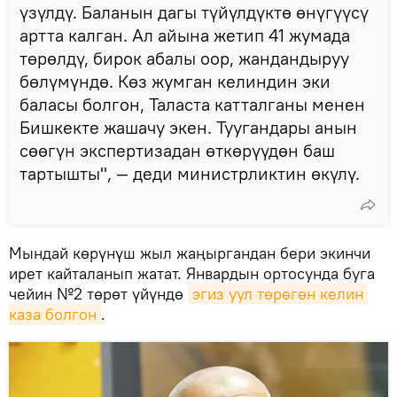
үзүлдү. Баланын дагы түйүлдүктө өнүгүүсү
артта калган. Ал айына жетип 41 жумада
төрөлдү, бирок абалы оор, жандандыруу
бөлүмүндө. Көз жумган келиндин эки
баласы болгон, Таласта катталганы менен
Бишкекте жашачу экен. Туугандары анын
сөөгүн экспертизадан өткөрүүдөн баш
тартышты", — деди министрликтин өкүлү.
Мындай көрүнүш жыл жаңыргандан бери экинчи
ирет кайталанып жатат. Январдын ортосунда буга
чейин №2 төрөт үйүндө
эгиз уул төрөгөн келин 
каза болгон
.