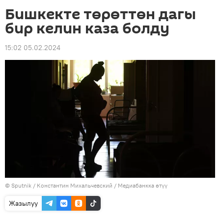
Бишкекте төрөттөн дагы
бир келин каза болду
15:02 05.02.2024
©
Sputnik
/ Константин Михальчевский
/
Медиабанкка өтүү
Жазылуу