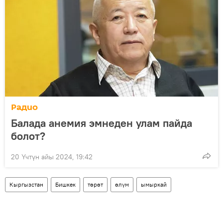
Радио
Балада анемия эмнеден улам пайда
болот?
20 Үчтүн айы 2024, 19:42
Кыргызстан
Бишкек
төрөт
өлүм
ымыркай