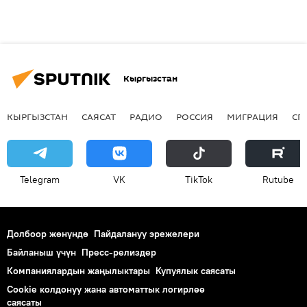
Кыргызстан
КЫРГЫЗСТАН
САЯСАТ
РАДИО
РОССИЯ
МИГРАЦИЯ
СП
Telegram
VK
ТikТоk
Rutube
Долбоор жөнүндө
Пайдалануу эрежелери
Байланыш үчүн
Пресс-релиздер
Компаниялардын жаңылыктары
Купуялык саясаты
Cookie колдонуу жана автоматтык логирлөө
саясаты