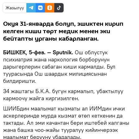
Жазылуу
Окуя 31-январда болуп, эшиктен кирип
келген киши төрт медик менен эки
бейтапты урганы кабарланган.
БИШКЕК, 5-фев. — Sputnik.
Ош облустук
психиатрия жана наркология борборунун
дарыгерлерин сабаган киши кармалды. Бул
туурасында Ош шаардык милициясынан
билдиришти.
34 жаштагы Б.К.А. бүгүн кармалып, убактылуу
кармоочу жайга киргизилген.
ШИИБдин маалымат кызматы ал ИИМдин ички
аскерлеринде мурда кызмат өтөп кеткенин да
тактады. Ал эми качантан бери иштебей калганы
жана башка чоо-жайы тууралуу кийинчерээк
маалымат берүүнү убадалады.