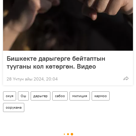
Бишкекте дарыгерге бейтаптын
тууганы кол көтөргөн. Видео
28 Үчтүн айы 2024, 20:04
окуя
Ош
дарыгер
сабоо
милиция
кармоо
оорукана