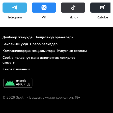
Telegram
VK
ТikТоk
Rutube
Долбоор жөнүндө
Пайдалануу эрежелери
Байланыш үчүн
Пресс-релиздер
Компаниялардын жаңылыктары
Купуялык саясаты
Cookie колдонуу жана автоматтык логирлөө
саясаты
Кайра байланыш
© 2026 Sputnik Бардык укуктар корголгон. 18+