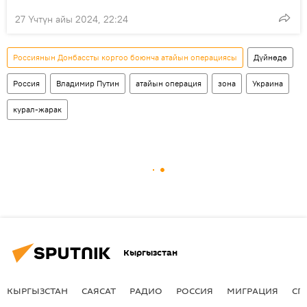
27 Үчтүн айы 2024, 22:24
Россиянын Донбассты коргоо боюнча атайын операциясы
Дүйнөдө
Россия
Владимир Путин
атайын операция
зона
Украина
курал-жарак
Кыргызстан
КЫРГЫЗСТАН
САЯСАТ
РАДИО
РОССИЯ
МИГРАЦИЯ
СП