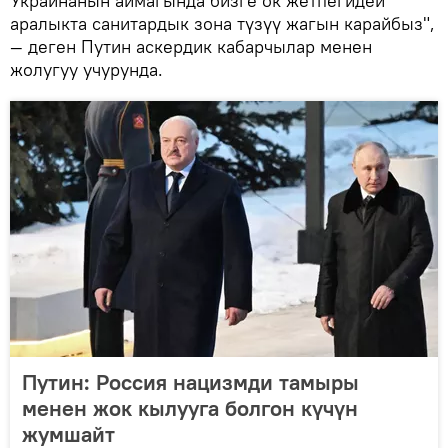
Украинанын аймагында бизге ок жетпегидей
аралыкта санитардык зона түзүү жагын карайбыз",
— деген Путин аскердик кабарчылар менен
жолугуу учурунда.
Путин: Россия нацизмди тамыры
менен жок кылууга болгон күчүн
жумшайт