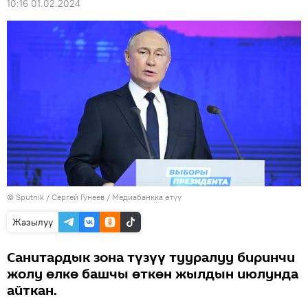
10:16 01.02.2024
©
Sputnik
/ Сергей Гунеев
/
Медиабанкка өтүү
Жазылуу
Санитардык зона түзүү тууралуу биринчи
жолу өлкө башчы өткөн жылдын июлунда
айткан.