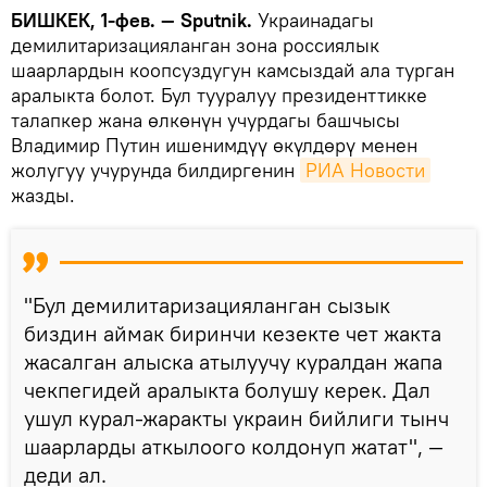
БИШКЕК, 1-фев. — Sputnik.
Украинадагы
демилитаризацияланган зона россиялык
шаарлардын коопсуздугун камсыздай ала турган
аралыкта болот. Бул тууралуу президенттикке
талапкер жана өлкөнүн учурдагы башчысы
Владимир Путин ишенимдүү өкүлдөрү менен
жолугуу учурунда билдиргенин
РИА Новости
жазды.
"Бул демилитаризацияланган сызык
биздин аймак биринчи кезекте чет жакта
жасалган алыска атылуучу куралдан жапа
чекпегидей аралыкта болушу керек. Дал
ушул курал-жаракты украин бийлиги тынч
шаарларды аткылоого колдонуп жатат", —
деди ал.