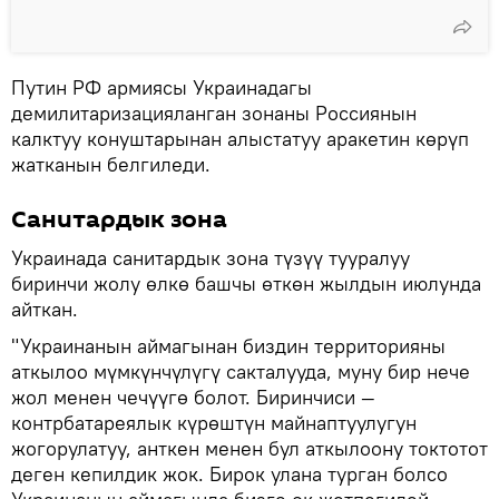
Путин РФ армиясы Украинадагы
демилитаризацияланган зонаны Россиянын
калктуу конуштарынан алыстатуу аракетин көрүп
жатканын белгиледи.
Санитардык зона
Украинада санитардык зона түзүү тууралуу
биринчи жолу өлкө башчы өткөн жылдын июлунда
айткан.
"Украинанын аймагынан биздин территорияны
аткылоо мүмкүнчүлүгү сакталууда, муну бир нече
жол менен чечүүгө болот. Биринчиси —
контрбатареялык күрөштүн майнаптуулугун
жогорулатуу, анткен менен бул аткылоону токтотот
деген кепилдик жок. Бирок улана турган болсо