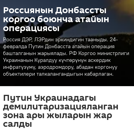
Россиянын Донбассты
коргоо боюнча атайын
операциясы
Россия ДЭР, ЛЭРдин эркиндигин тааныды. 24-
февралда Путин Донбасста атайын операция
башталганын жарыялады. РФ Коргоо министрлиги
Украинанын Куралдуу күчтөрүнүн аскердик
инфратүзүмү, аэродромдору, абадан коргонуу
объектилери талкалангандыгын кабарлаган.
Путин Украинадагы
демилитаризацияланган
зона ары жыларын жар
салды