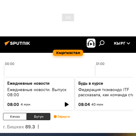
КЫРГ
Кыргызстан
00:00
01:00
Ежедневные новости
Будь в курсе
Ежедневные новости. Выпуск
Федерация тхэквондо ITF
08:00
рассказала, как команда ста
жертвой мошенников
08:00
08:04
4 мин
40 мин
Кечээ
Бүгүн
Эфирге
г. Бишкек
89.3