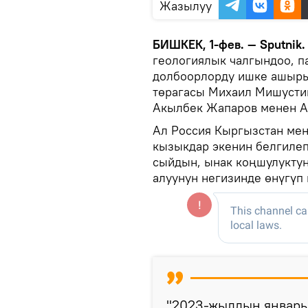
Жазылуу
БИШКЕК, 1-фев. — Sputnik
геологиялык чалгындоо, п
долбоорлорду ишке ашырып
төрагасы Михаил Мишусти
Акылбек Жапаров менен А
Ал Россия Кыргызстан мен
кызыкдар экенин белгилеп
сыйдын, ынак коңшулуктун
алуунун негизинде өнүгүп
"2023-жылдын январь