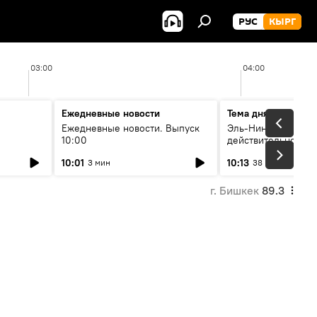
РУС
КЫРГ
03:00
04:00
Ежедневные новости
Тема дня
Ежедневные новости. Выпуск
Эль-Ниньо, жара и 
10:00
действительно вли
 өнүгүү
погоду в Кыргызст
10:01
10:13
3 мин
38 мин
г. Бишкек
89.3