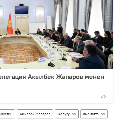
делегация Акылбек Жапаров менен
шустин
Акылбек Жапаров
жолугушуу
кызматташуу