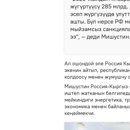
жүгүртүүсү 285 млрд.
эсеп жүргүзүүдө улут
ашты. Бул нерсе РФ 
мыйзамсыз санкцияла
ээ", — деди Мишустин
Ал ошондой эле Россия К
экенин айтып, республика
колдоосу менен жумушчу о
Мишустин Россия-Кыргыз 
иштеп жатканын белгилед
мейкиндиги энергетика, т
экономика менен байланы
кеңеймекчи.