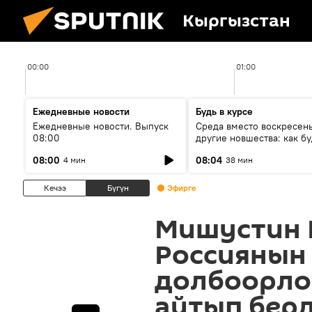
Кыргызстан
00:00
01:00
Ежедневные новости
Будь в курсе
Ежедневные новости. Выпуск
Среда вместо воскресень
08:00
другие новшества: как бу
проходить выборы в КР?
08:00
08:04
4 мин
38 мин
Кечээ
Бүгүн
Эфирге
Мишустин 
Россиянын
долбоорло
айтып бер