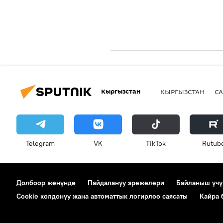
Кыргызстан
КЫРГЫЗСТАН
СА
Telegram
VK
ТikТоk
Rutub
Долбоор жөнүндө
Пайдалануу эрежелери
Байланыш үчү
Cookie колдонуу жана автоматтык логирлөө саясаты
Кайра