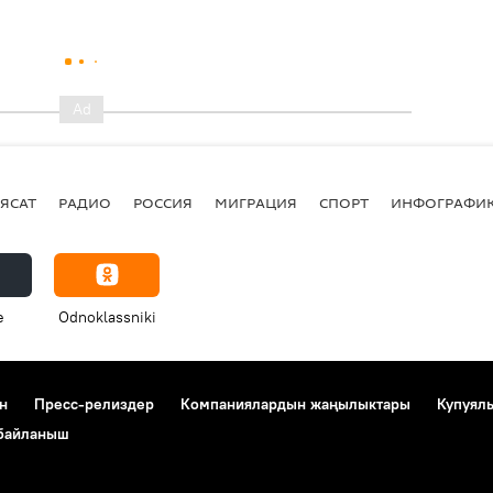
ЯСАТ
РАДИО
РОССИЯ
МИГРАЦИЯ
СПОРТ
ИНФОГРАФИ
e
Odnoklassniki
н
Пресс-релиздер
Компаниялардын жаңылыктары
Купуял
 байланыш