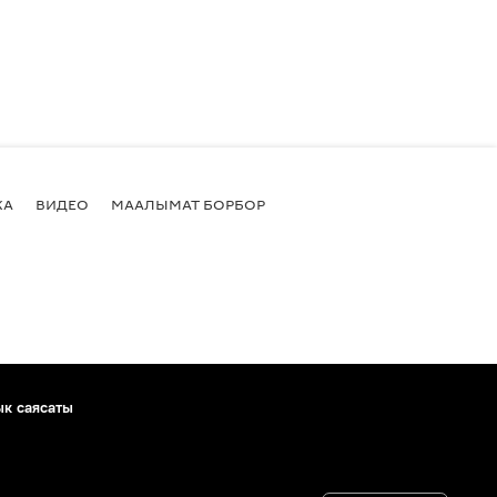
КА
ВИДЕО
МААЛЫМАТ БОРБОР
ык саясаты