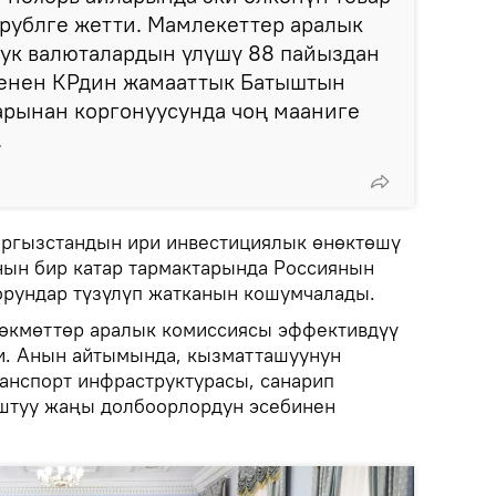
 рублге жетти. Мамлекеттер аралык
тук валюталардын үлүшү 88 пайыздан
менен КРдин жамааттык Батыштын
рынан коргонуусунда чоң мааниге
.
ыргызстандын ири инвестициялык өнөктөшү
нын бир катар тармактарында Россиянын
рундар түзүлүп жатканын кошумчалады.
өкмөттөр аралык комиссиясы эффективдүү
и. Анын айтымында, кызматташуунун
ранспорт инфраструктурасы, санарип
штуу жаңы долбоорлордун эсебинен