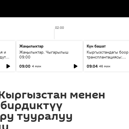
02:00
Жаңылыктар
Күн башат
я и
Жаңылыктар. Чыгарылыш
Кыргызстандагы боор
дут
09:00
трансплантациясы:
жетишкендиктер жана
09:00
09:04
4 мин
46 мин
келечеги
Кыргызстан менен
 бирдиктүү
ру тууралуу
ди