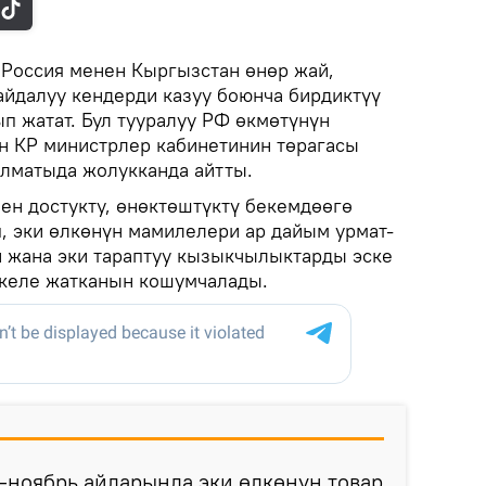
.
Россия менен Кыргызстан өнөр жай,
айдалуу кендерди казуу боюнча бирдиктүү
 жатат. Бул тууралуу РФ өкмөтүнүн
н КР министрлер кабинетинин төрагасы
лматыда жолукканда айтты.
ен достукту, өнөктөштүктү бекемдөөгө
, эки өлкөнүн мамилелери ар дайым урмат-
 жана эки тараптуу кызыкчылыктарды эске
 келе жатканын кошумчалады.
-ноябрь айларында эки өлкөнүн товар