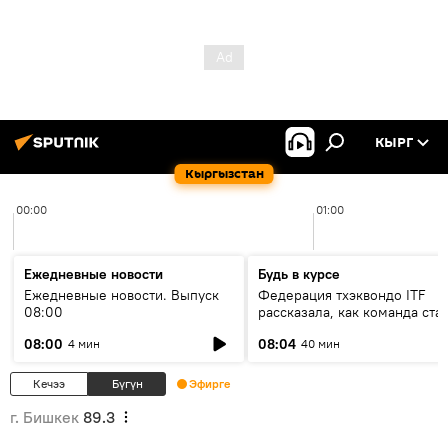
КЫРГ
Кыргызстан
00:00
01:00
Ежедневные новости
Будь в курсе
Ежедневные новости. Выпуск
Федерация тхэквондо ITF
08:00
рассказала, как команда ста
жертвой мошенников
08:00
08:04
4 мин
40 мин
Кечээ
Бүгүн
Эфирге
г. Бишкек
89.3