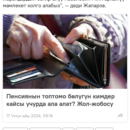
мамлекет колго алабыз", — деди Жапаров.
Пенсиянын топтомо бөлүгүн кимдер
кайсы учурда ала алат? Жол-жобосу
17 Үчтүн айы 2024, 09:16