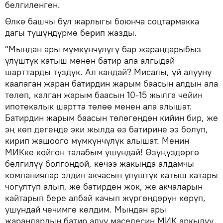
белгиленген.
Өлкө башчы бул жарлыгы боюнча соцтармакка
дагы түшүндүрмө берип жазды.
"Мындан ары мүмкүнчүлүгү бар жарандарыбыз
үлүштүк катыш менен батир ала алгыдай
шарттарды түздүк. Ал кандай? Мисалы, үй алууну
каалаган жаран батирдин жарым баасын алдын ала
төлөп, калган жарым баасын 10-15 жылга чейин
ипотекалык шартта төлөө менен ала алышат.
Батирдин жарым баасын төлөгөндөн кийин бир, же
эң көп дегенде эки жылда өз батирине ээ болуп,
кирип жашоого мүмкүнчүлүк алышат. Менин
МИКке койгон талабым ушундай! Өзүңүздөргө
белгилүү болгондой, кечээ жакында алдамчы
компаниялар элдин акчасын үлүштүк катыш катары
чогултуп алып, же батирден жок, же акчаларын
кайтарып бере албай качып жүргөндөрүн көрүп,
ушундай чечимге келдим. Мындан ары
жарандардын батир алуу маселесин МИК аркылуу