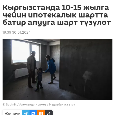
Кыргызстанда 10-15 жылга
чейин ипотекалык шартта
батир алууга шарт түзүлөт
19:39 30.01.2024
©
Sputnik
/ Александр Кряжев
/
Медиабанкка өтүү
Жазылуу