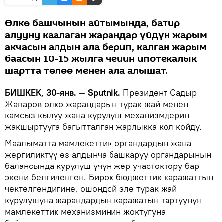
Өлкө башчынын айтымында, батир
алууну каалаган жарандар үйдүн жарым
акчасын алдын ала берип, калган жарым
баасын 10-15 жылга чейин ипотекалык
шартта төлөө менен ала алышат.
БИШКЕК, 30-янв. — Sputnik.
Президент Садыр
Жапаров өлкө жарандарын турак жай менен
камсыз кылуу жана курулуш механизмдерин
жакшыртууга багытталган жарлыкка кол койду.
Маалыматта мамлекеттик органдардын жана
жергиликтүү өз алдынча башкаруу органдарынын
балансында курулуш үчүн жер участоктору бар
экени белгиленген. Бирок бюджеттик каражаттын
чектелгендигине, ошондой эле турак жай
курулушуна жарандардын каражатын тартуунун
мамлекеттик механизминин жоктугуна