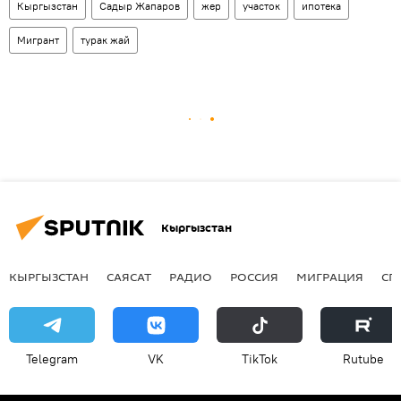
Кыргызстан
Садыр Жапаров
жер
участок
ипотека
Мигрант
турак жай
Кыргызстан
КЫРГЫЗСТАН
САЯСАТ
РАДИО
РОССИЯ
МИГРАЦИЯ
СП
Telegram
VK
ТikТоk
Rutube