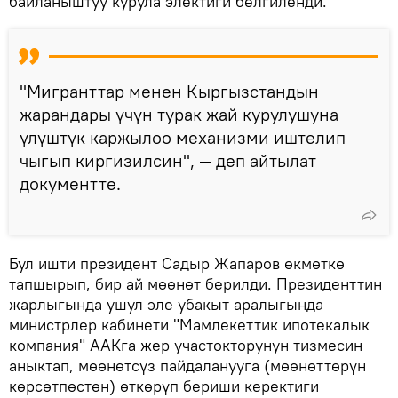
байланыштуу курула электиги белгиленди.
"Мигранттар менен Кыргызстандын
жарандары үчүн турак жай курулушуна
үлүштүк каржылоо механизми иштелип
чыгып киргизилсин", — деп айтылат
документте.
Бул ишти президент Садыр Жапаров өкмөткө
тапшырып, бир ай мөөнөт берилди. Президенттин
жарлыгында ушул эле убакыт аралыгында
министрлер кабинети "Мамлекеттик ипотекалык
компания" ААКга жер участокторунун тизмесин
аныктап, мөөнөтсүз пайдаланууга (мөөнөттөрүн
көрсөтпөстөн) өткөрүп бериши керектиги