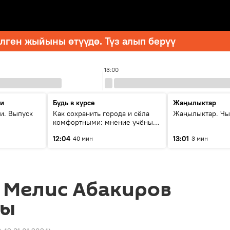
ген жыйыны өтүүдө. Түз алып берүү
13:00
ти
Будь в курсе
Жаңылыктар
и. Выпуск
Как сохранить города и сёла
Жаңылыктар. Чы
комфортными: мнение учёных
Евразии
12:04
13:01
40 мин
3 мин
 Мелис Абакиров
ды