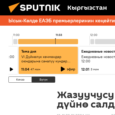
Кыргызстан
Ысык-Көлдө ЕАЭБ премьерлеринин кеңейтил
11:00
11:33
12:00
Тема дня
Ежедневные новос
ыш 11:00
VI Дүйнөлүк көчмөндөр
Ежедневные новост
оюндарына саналуу күндөр
12:00
калды: даярдык иштери кайсы
эфир
11:04
12:01
47 мин
3 мин
этапка жетти?
Кечээ
Бүгүн
Жазуучусу
дүйнө сал