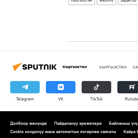
Кыргызстан
жазуучу
редактор
Кыргызстан
КЫРГЫЗСТАН
СА
Telegram
VK
ТikТоk
Rutub
Долбоор жөнүндө
Пайдалануу эрежелери
Байланыш үчү
Cookie колдонуу жана автоматтык логирлөө саясаты
Кайра