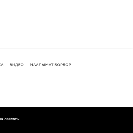
КА
ВИДЕО
МААЛЫМАТ БОРБОР
ык саясаты