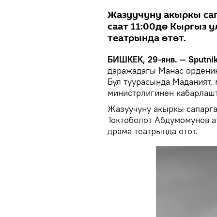
Жазуучуну акыркы сап
саат 11:00дө Кыргыз 
театрында өтөт.
БИШКЕК, 29-янв. — Sputni
даражадагы Манас орденин
Бул туурасында Маданият,
министрлигинен кабарлаш
Жазуучуну акыркы сапарга 
Токтоболот Абдумомунов а
драма театрында өтөт.