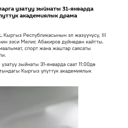
арга узатуу зыйнаты 31-январда
улуттук академиялык драма
k.
Кыргыз Республикасынын эл жазуучусу, III
ин ээси Мелис Абакиров дүйнөдөн кайтты.
 маалымат, спорт жана жаштар саясаты
ты.
узатуу зыйнаты 31-январда саат 11:00дө
тындагы Кыргыз улуттук академиялык