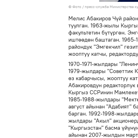
© Фото / пресс-служба Министерства к
Мелис Абакиров Чүй район
туулган. 1963-жылы Кыргы
факультетин бүтүргөн. Эм
иштөөдөн баштаган. 1965-
райондук "Эмгекчил" гези
жооптуу катчы, редакторд
1970-1971-жылдары "Ленин
1979-жылдары "Советтик К
өз кабарчысы, жооптуу ка
Абакировдун редакторлук 
Кыргыз ССРинин Мамлекет
1985-1988-жылдары "Мект
август айынан "Адабият" 
барган. 1992-1998-жылдар
жылдары "Акыл" акционер
"Кыргызстан" басма үйүнү
айынан 2007-жылдын март