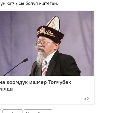
нун катчысы болуп иштеген.
на коомдук ишмер Топчубек
салды