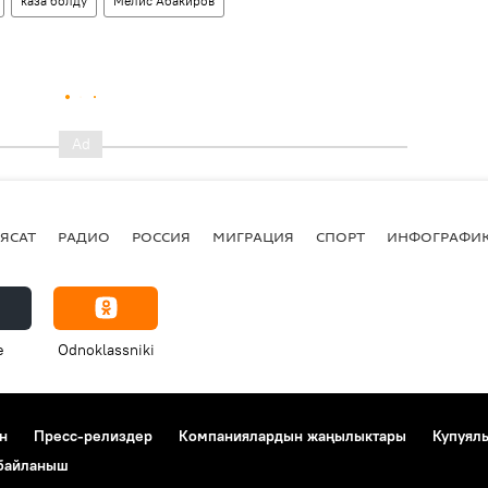
каза болду
Мелис Абакиров
ЯСАТ
РАДИО
РОССИЯ
МИГРАЦИЯ
СПОРТ
ИНФОГРАФИ
e
Odnoklassniki
н
Пресс-релиздер
Компаниялардын жаңылыктары
Купуял
 байланыш