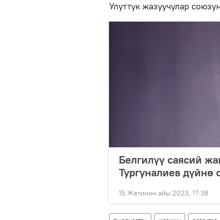
Улуттук жазуучулар союзу
Белгилүү саясий жа
Тургуналиев дүйнө 
15 Жетинин айы 2023, 17:38