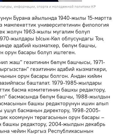
ультуры, информации, спорта и молодежной политики КР
унун Бурана айылында 1940-жылы 15-мартта
з мамлекеттик университетинин филология
гек жолун 1963-жылы мугалим болуп
1970-жылдары Ысык-Көл облусундагы Тоң
тинде адабий кызматкер, бөлүм башчы,
ун орун басары болуп иштеген.
чил жаш" гезитинин бөлүм башчысы, 1971-
ыргызстан" гезитинин адабий кызматкери,
тчынын орун басары болгон. Андан кийин
вазийпасы башталат. 1979-1985-жылдары
тик басма комитетинин башкы редактору,
еп" басмасында бөлүм башчы, 1988-жылдын
басмасынын башкы редакторунун ишин алып
ы ушул басманын директору, 1998-2005-
дик коомунун төрагасынын орун басары –
н башкы редактору, 2004-жылдын декабрь
ына чейин Кыргыз Республикасынын