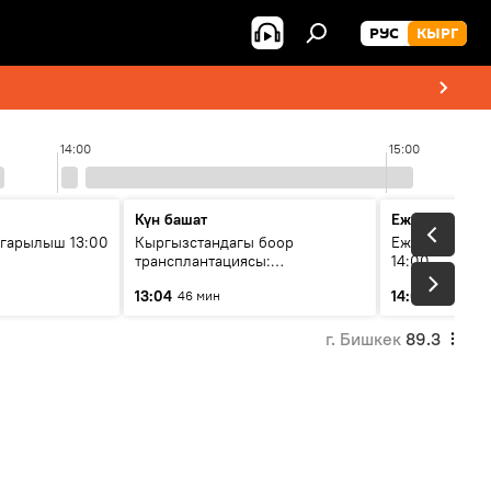
РУС
КЫРГ
14:00
15:00
Күн башат
Ежедневные 
гарылыш 13:00
Кыргызстандагы боор
Ежедневные н
трансплантациясы:
14:00
жетишкендиктер жана өнүгүү
13:04
14:01
46 мин
3 мин
келечеги
г. Бишкек
89.3