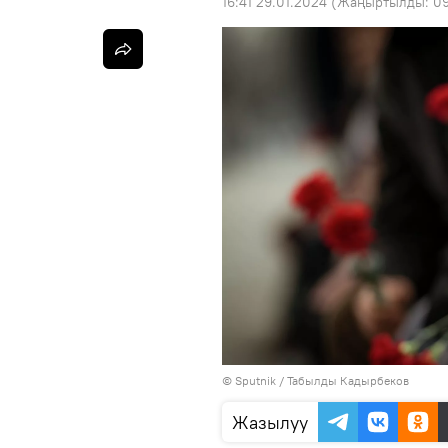
16:41 29.01.2024
(Жаңыртылды:
09
©
Sputnik / Табылды Кадырбеков
Жазылуу