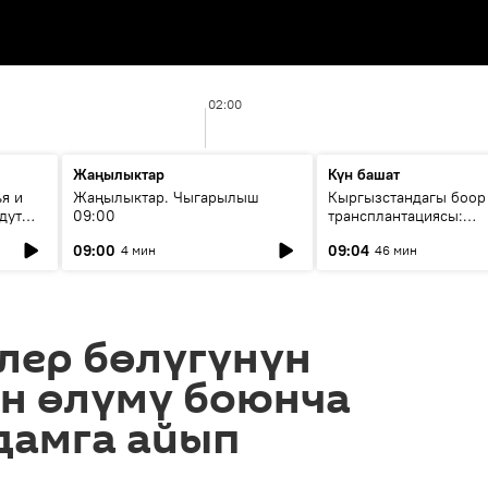
02:00
Жаңылыктар
Күн башат
я и
Жаңылыктар. Чыгарылыш
Кыргызстандагы боор
дут
09:00
трансплантациясы:
жетишкендиктер жана
09:00
09:04
4 мин
46 мин
келечеги
лер бөлүгүнүн
н өлүмү боюнча
дамга айып