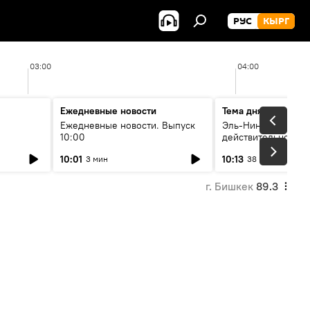
РУС
КЫРГ
03:00
04:00
Ежедневные новости
Тема дня
Ежедневные новости. Выпуск
Эль-Ниньо, жара и 
10:00
действительно вли
 өнүгүү
погоду в Кыргызст
10:01
10:13
3 мин
38 мин
г. Бишкек
89.3