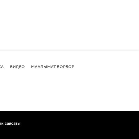
КА
ВИДЕО
МААЛЫМАТ БОРБОР
ык саясаты