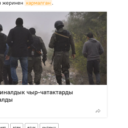
н жеринен
кармалган
.
иналдык чыр-чатактарды
алды
кер
адам
өлүм
кылмыш