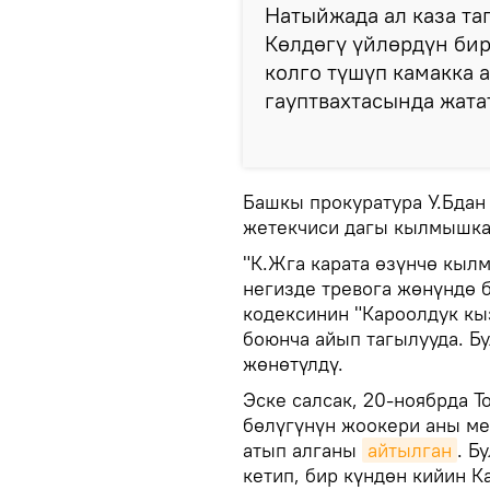
Натыйжада ал каза та
Көлдөгү үйлөрдүн би
колго түшүп камакка 
гауптвахтасында жата
Башкы прокуратура У.Бдан
жетекчиси дагы кылмышка
"К.Жга карата өзүнчө кыл
негизде тревога жөнүндө 
кодексинин "Кароолдук кы
боюнча айып тагылууда. Б
жөнөтүлдү.
Эске салсак, 20-ноябрда 
бөлүгүнүн жоокери аны ме
атып алганы
айтылган
. Б
кетип, бир күндөн кийин 