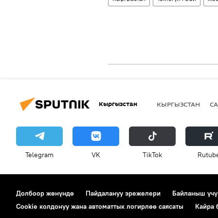
Кыргызстан
КЫРГЫЗСТАН
СА
Telegram
VK
ТikТоk
Rutub
Долбоор жөнүндө
Пайдалануу эрежелери
Байланыш үчү
Cookie колдонуу жана автоматтык логирлөө саясаты
Кайра