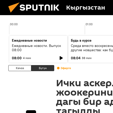
Кыргызстан
00:00
01:00
Ежедневные новости
Будь в курсе
Ежедневные новости. Выпуск
Среда вместо воскресень
08:00
другие новшества: как бу
проходить выборы в КР?
08:00
08:04
4 мин
38 мин
Кечээ
Бүгүн
Эфирге
Ички аскер
жоокерини
дагы бир а
тагылды