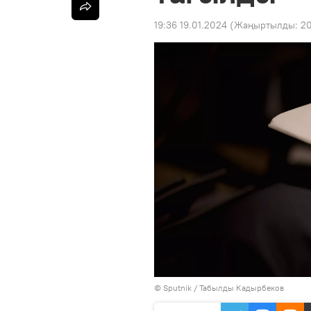
19:36 19.01.2024
(Жаңыртылды:
20
©
Sputnik / Табылды Кадырбеков