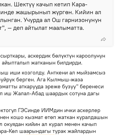
пкан. Шектүү качып кетип Кара-
ринде жашырынып жүргөн. Кийин ал
алынган. Учурда ал Ош гарнизонунун
т", — деп айтылат маалыматта.
 сырткары, аскердик бөлүктүн кароолунун
 айыпталып жатканын билдирди.
мыш иши козголду. Анткени ал мыйзамсыз
буйрук берген. Ага Кылмыш-жаза
зматты аткарууда эреже бузуу" беренеси
ул иш Жалал-Абад шаардык сотуна дагы
Токтогул ГЭСинде ИИМдин ички аскерлер
нен кошо кызмат өтөп жаткан куралдашын
ул окуядан кийин ал курал менен качып
Кара-Көл шаарындагы турак жайлардын