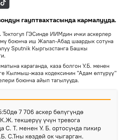
ондун гауптвахтасында кармалууда.
.
Токтогул ГЭСинде ИИМдин ички аскерлер
үмү боюнча иш Жалал-Абад шаардык сотуна
алуу Sputnik Кыргызстанга Башкы
и.
атына караганда, каза болгон У.Б. менен
рге Кылмыш-жаза кодексинин "Адам өлтүрүү"
елери боюнча айып тагылууда.
5:50дө 7 706 аскер бөлүгүндө
К.Ж. текшерүү үчүн тревога
а С. Т. менен У. Б. ортосунда пикир
Б. С.Тны көздөй ок чыгарган.