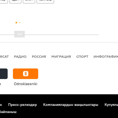
ЯСАТ
РАДИО
РОССИЯ
МИГРАЦИЯ
СПОРТ
ИНФОГРАФИ
e
Odnoklassniki
н
Пресс-релиздер
Компаниялардын жаңылыктары
Купуял
 байланыш