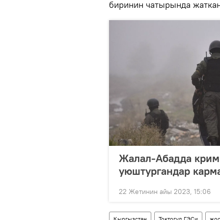
биринин чатырында жатка
Жалал-Абадда крим
уюштургандар карм
22 Жетинин айы 2023, 15:06
Кыргызстан
Токтогул ГЭСи
жоо