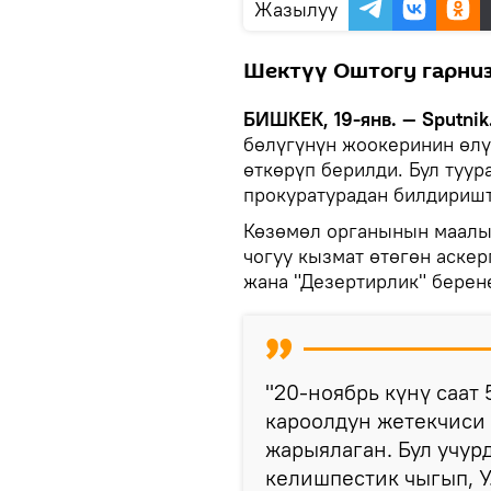
Жазылуу
Шектүү Оштогу гарниз
БИШКЕК, 19-янв. — Sputnik
бөлүгүнүн жоокеринин өл
өткөрүп берилди. Бул туур
прокуратурадан билдиришт
Көзөмөл органынын маалым
чогуу кызмат өтөгөн аске
жана "Дезертирлик" берен
"20-ноябрь күнү саат 
кароолдун жетекчиси 
жарыялаган. Бул учурд
келишпестик чыгып, У.