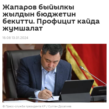
Жапаров быйылкы
жылдын бюджетин
бекитти. Профицит кайда
жумшалат
16:08 13.01.2024
©
Пресс-служба президента КР / Султан Досалиев