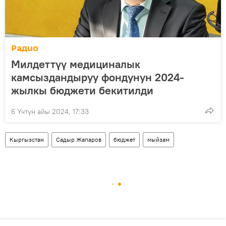
Радио
Милдеттүү медициналык
камсыздандыруу фондунун 2024-
жылкы бюджети бекитилди
6 Үчтүн айы 2024, 17:33
Кыргызстан
Садыр Жапаров
бюджет
мыйзам