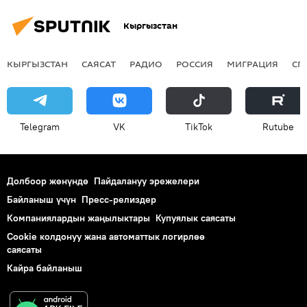
Кыргызстан
КЫРГЫЗСТАН
САЯСАТ
РАДИО
РОССИЯ
МИГРАЦИЯ
СП
Telegram
VK
ТikТоk
Rutube
Долбоор жөнүндө
Пайдалануу эрежелери
Байланыш үчүн
Пресс-релиздер
Компаниялардын жаңылыктары
Купуялык саясаты
Cookie колдонуу жана автоматтык логирлөө
саясаты
Кайра байланыш