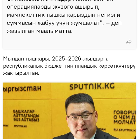
операцияларды жүзөгө ашырып,
мамлекеттик тышкы карыздын негизги
суммасын жабуу үчүн жумшалат", — деп
жазылган маалыматта.
Мындан тышкары, 2025–2026-жылдарга
республикалык бюджеттин пландык көрсөткүчтөрү
жактырылган.