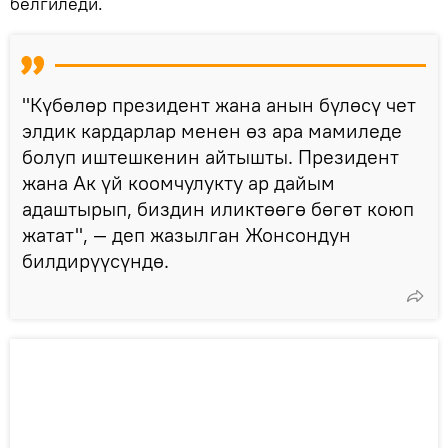
белгиледи.
"Күбөлөр президент жана анын бүлөсү чет
элдик кардарлар менен өз ара мамиледе
болуп иштешкенин айтышты. Президент
жана Ак үй коомчулукту ар дайым
адаштырып, биздин иликтөөгө бөгөт коюп
жатат", — деп жазылган Жонсондун
билдирүүсүндө.