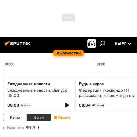
КЫРГ
Кыргызстан
00:00
01:00
Ежедневные новости
Будь в курсе
Ежедневные новости. Выпуск
Федерация тхэквондо ITF
08:00
рассказала, как команда ста
жертвой мошенников
08:00
08:04
4 мин
40 мин
Кечээ
Бүгүн
Эфирге
г. Бишкек
89.3