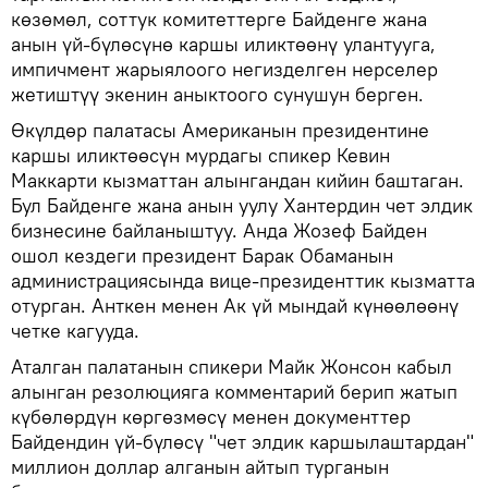
көзөмөл, соттук комитеттерге Байденге жана
анын үй-бүлөсүнө каршы иликтөөнү улантууга,
импичмент жарыялоого негизделген нерселер
жетиштүү экенин аныктоого сунушун берген.
Өкүлдөр палатасы Американын президентине
каршы иликтөөсүн мурдагы спикер Кевин
Маккарти кызматтан алынгандан кийин баштаган.
Бул Байденге жана анын уулу Хантердин чет элдик
бизнесине байланыштуу. Анда Жозеф Байден
ошол кездеги президент Барак Обаманын
администрациясында вице-президенттик кызматта
отурган. Анткен менен Ак үй мындай күнөөлөөнү
четке кагууда.
Аталган палатанын спикери Майк Жонсон кабыл
алынган резолюцияга комментарий берип жатып
күбөлөрдүн көргөзмөсү менен документтер
Байдендин үй-бүлөсү "чет элдик каршылаштардан"
миллион доллар алганын айтып турганын