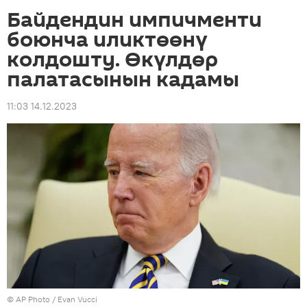
Байдендин импичменти
боюнча иликтөөнү
колдошту. Өкүлдөр
палатасынын кадамы
11:03 14.12.2023
©
AP Photo
/ Evan Vucci