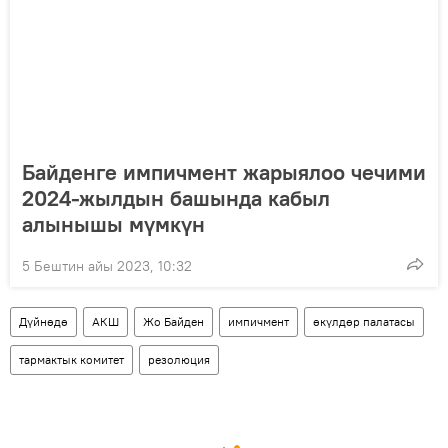
Байденге импичмент жарыялоо чечими
2024-жылдын башында кабыл
алынышы мүмкүн
5 Бештин айы 2023, 10:32
Дүйнөдө
АКШ
Жо Байден
импичмент
өкүлдөр палатасы
тармактык комитет
резолюция