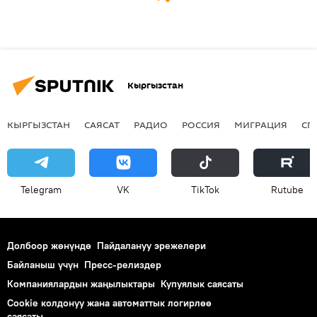
Кыргызстан
КЫРГЫЗСТАН
САЯСАТ
РАДИО
РОССИЯ
МИГРАЦИЯ
СП
Telegram
VK
ТikТоk
Rutube
Долбоор жөнүндө
Пайдалануу эрежелери
Байланыш үчүн
Пресс-релиздер
Компаниялардын жаңылыктары
Купуялык саясаты
Cookie колдонуу жана автоматтык логирлөө
саясаты