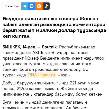
Жазылуу
Өкүлдөр палатасынын спикери Жонсон
кабыл алынган резолюцияга комментарий
берип жатып миллион доллар туурасында
кеп кылган.
БИШКЕК, 14-дек. — Sputnik.
Республикачылар
көзөмөлдөгөн АКШнын Өкүлдөр палатасы
президент Жозеф Байденге импичмент жарыялоо
үчүн жасала турган мындан аркы иликтөөгө
санкция берген резолюцияны колдоду. Бул
туурасында
РИА Новости
жазды.
Добуш берүүнүн жыйынтыгында 221 өкүл макул
болсо, 212си каршы чыккан. Жыйынтыгында
импичментке ыктагандар басымдуу болуп кеткен.
Буга чейин мындай демилгени палатанын
тармактык комитети колдогон. Ал бюджет,