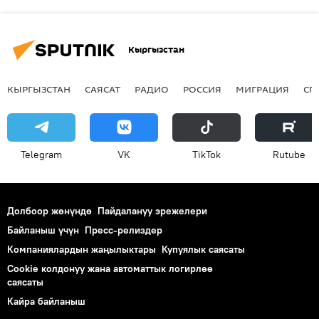
Кыргызстан
КЫРГЫЗСТАН
САЯСАТ
РАДИО
РОССИЯ
МИГРАЦИЯ
СП
Telegram
VK
ТikТоk
Rutube
Долбоор жөнүндө
Пайдалануу эрежелери
Байланыш үчүн
Пресс-релиздер
Компаниялардын жаңылыктары
Купуялык саясаты
Cookie колдонуу жана автоматтык логирлөө
саясаты
Кайра байланыш