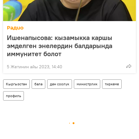
Радио
Ишенапысова: кызамыкка каршы
эмделген энелердин балдарында
иммунитет болот
5 Жетинин айы 2023, 14:40
Кыргызстан
бала
ден соолук
министрлик
тиркеме
профиль