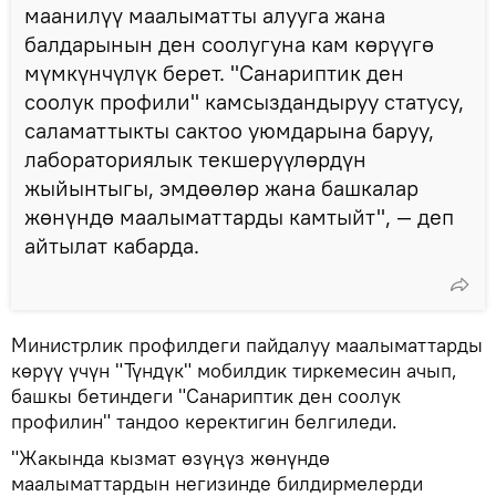
маанилүү маалыматты алууга жана
балдарынын ден соолугуна кам көрүүгө
мүмкүнчүлүк берет. "Санариптик ден
соолук профили" камсыздандыруу статусу,
саламаттыкты сактоо уюмдарына баруу,
лабораториялык текшерүүлөрдүн
жыйынтыгы, эмдөөлөр жана башкалар
жөнүндө маалыматтарды камтыйт", — деп
айтылат кабарда.
Министрлик профилдеги пайдалуу маалыматтарды
көрүү үчүн "Түндүк" мобилдик тиркемесин ачып,
башкы бетиндеги "Санариптик ден соолук
профилин" тандоо керектигин белгиледи.
"Жакында кызмат өзүңүз жөнүндө
маалыматтардын негизинде билдирмелерди