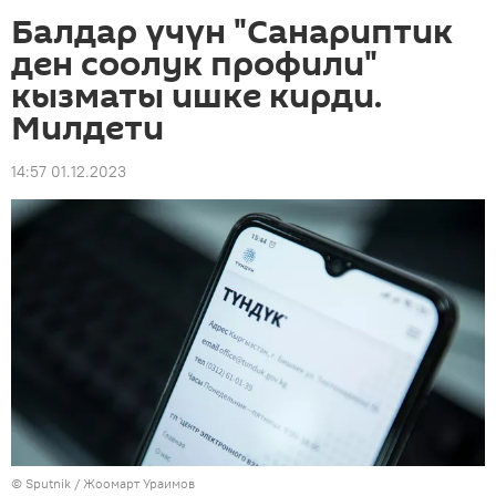
Балдар үчүн "Санариптик
ден соолук профили"
кызматы ишке кирди.
Милдети
14:57 01.12.2023
©
Sputnik
/ Жоомарт Ураимов