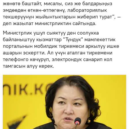
жөнөтө баштайт, мисалы, сиз же балдарыңыз
эмдөөдөн өткөн-өтпөгөнү, лабораториялык
текшерүүнүн жыйынтыктарын жиберип турат", —
деп жазылат министрликтин сайтында.
Министрлик ушул сыяктуу ден соолукка
байланыштуу кызматтар "Түндүк" мамлекеттик
порталынын мобилдик тиркемеси аркылуу ишке
ашарын эскертти. Ал үчүн аталган тиркемени
телефонго көчүрүп, электрондук санарип кол
тамгасын алуу керек.