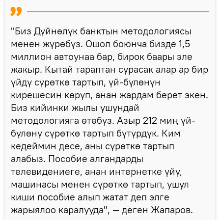
"Биз Дүйнөлүк банктын методологиясы
менен жүрөбүз. Ошол боюнча бизде 1,5
миллион автоунаа бар, бирок баары эле
жакыр. Кытай тараптан сурасак алар ар бир
үйдү сүрөткө тартып, үй-бүлөнүн
кирешесин көрүп, анан жардам берет экен.
Биз кийинки жылы ушундай
методологияга өтөбүз. Азыр 212 миң үй-
бүлөнү сүрөткө тартып бүтүрдүк. Ким
кедеймин десе, аны сүрөткө тартып
алабыз. Пособие алгандарды
телевидениеге, анан интернетке үйү,
машинасы менен сүрөткө тартып, ушул
киши пособие алып жатат деп элге
жарыялоо каралууда", — деген Жапаров.