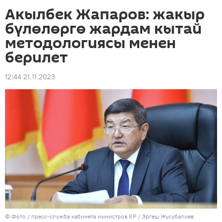
Акылбек Жапаров: жакыр
бүлөлөргө жардам кытай
методологиясы менен
берилет
12:44 21.11.2023
© Фото / пресс-служба кабинета министров КР / Эргеш Жусубалиев