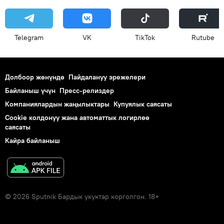
Telegram
VK
ТikТоk
Rutube
Долбоор жөнүндө
Пайдалануу эрежелери
Байланыш үчүн
Пресс-релиздер
Компаниялардын жаңылыктары
Купуялык саясаты
Cookie колдонуу жана автоматтык логирлөө
саясаты
Кайра байланыш
© 2026 Sputnik Бардык укуктар корголгон. 18+