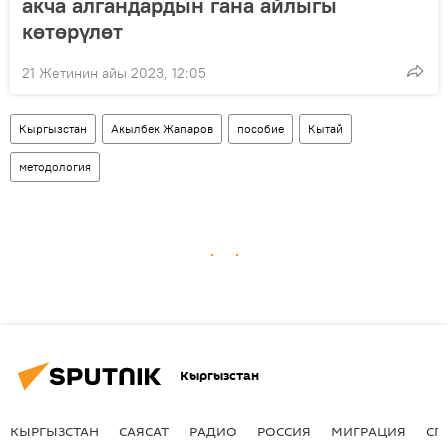
акча алгандардын гана айлыгы
көтөрүлөт
21 Жетинин айы 2023, 12:05
Кыргызстан
Акылбек Жапаров
пособие
Кытай
методология
Кыргызстан
КЫРГЫЗСТАН
САЯСАТ
РАДИО
РОССИЯ
МИГРАЦИЯ
СП