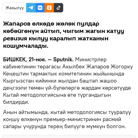
Жазылуу
Жапаров өлкөдө жөлөк пулдар
көбөйгөнүн айтып, чыгым жагын катуу
ревизия кылуу каралып жатканын
кошумчалады.
БИШКЕК, 21-ноя. — Sputnik.
Министрлер
кабинетинин төрагасы Акылбек Жапаров Жогорку
Кеңештин тармактык комитетинин жыйынында
Кыргызстан кийинки жылдан баштап жашоо
деңгээли төмөн үй-бүлөлөргө жардам көрсөтүүдө
Кытай методологиясына өтө тургандыгын
билдирди.
Анын айтымында, кытай методологиясы тууралуу
коңшу өлкөнүн премьер-министринин расмий
сапары учурунда терең билүүгө мүмкүн болгон.