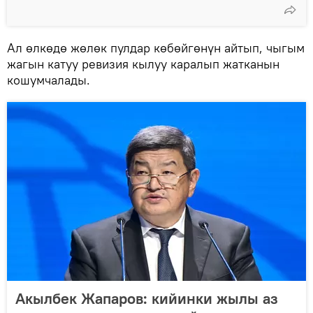
Ал өлкөдө жөлөк пулдар көбөйгөнүн айтып, чыгым
жагын катуу ревизия кылуу каралып жатканын
кошумчалады.
Акылбек Жапаров: кийинки жылы аз