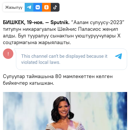
Жазылуу
БИШКЕК, 19-ноя. — Sputnik.
“Аалам сулуусу-2023”
титулун никарагуалык Шейнис Паласиос жеңип
алды. Бул тууралуу сынактын уюштуруучулары Х
соцтармагына жарыялашты.
Сулуулар таймашына 80 мамлекеттен келген
бийкечтер катышкан.