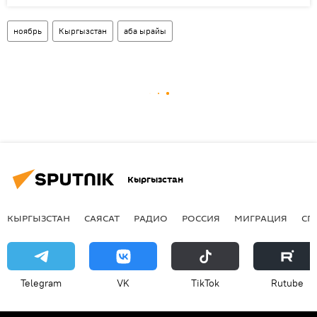
ноябрь
Кыргызстан
аба ырайы
Кыргызстан
КЫРГЫЗСТАН
САЯСАТ
РАДИО
РОССИЯ
МИГРАЦИЯ
СП
Telegram
VK
ТikТоk
Rutube