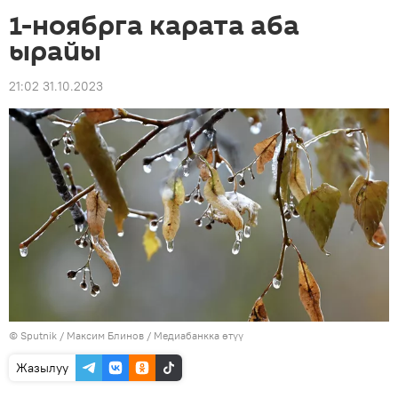
1-ноябрга карата аба
ырайы
21:02 31.10.2023
©
Sputnik
/ Максим Блинов
/
Медиабанкка өтүү
Жазылуу