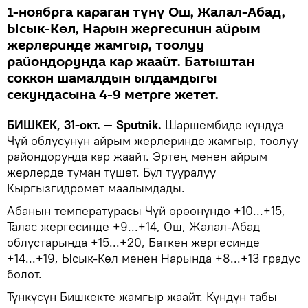
1-ноябрга караган түнү Ош, Жалал-Абад,
Ысык-Көл, Нарын жергесинин айрым
жерлеринде жамгыр, тоолуу
райондорунда кар жаайт. Батыштан
соккон шамалдын ылдамдыгы
секундасына 4-9 метрге жетет.
БИШКЕК, 31-окт. — Sputnik.
Шаршембиде күндүз
Чүй облусунун айрым жерлеринде жамгыр, тоолуу
райондорунда кар жаайт. Эртең менен айрым
жерлерде туман түшөт. Бул тууралуу
Кыргызгидромет маалымдады.
Абанын температурасы Чүй өрөөнүндө +10...+15,
Талас жергесинде +9...+14, Ош, Жалал-Абад
облустарында +15...+20, Баткен жергесинде
+14...+19, Ысык-Көл менен Нарында +8...+13 градус
болот.
Түнкүсүн Бишкекте жамгыр жаайт. Күндүн табы