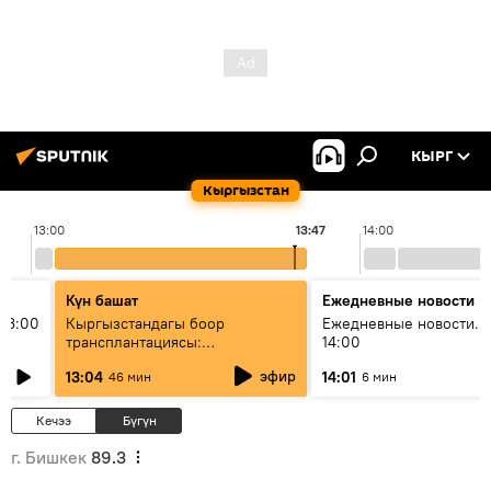
КЫРГ
Кыргызстан
13:00
13:47
14:00
Күн башат
Ежедневные новости
13:00
Кыргызстандагы боор
Ежедневные новости. 
трансплантациясы:
14:00
жетишкендиктер жана өнүгүү
эфир
13:04
14:01
46 мин
6 мин
келечеги
Кечээ
Бүгүн
г. Бишкек
89.3