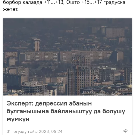
борбор калаада +11...+13, Ошто +15...+17 градуска
жетет.
Эксперт: депрессия абанын
булганышына байланыштуу да болушу
мүмкүн
31 Тогуздун айы 2023, 09:24