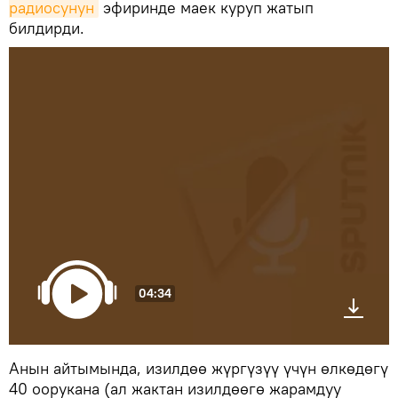
радиосунун
эфиринде маек куруп жатып
билдирди.
04:34
Анын айтымында, изилдөө жүргүзүү үчүн өлкөдөгү
40 оорукана (ал жактан изилдөөгө жарамдуу