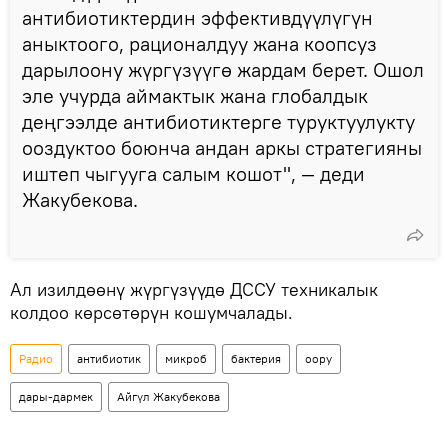
антибиотиктердин эффективдүүлүгүн
аныктоого, рационалдуу жана коопсуз
дарылоону жүргүзүүгө жардам берет. Ошол
эле учурда аймактык жана глобалдык
деңгээлде антибиотиктерге туруктуулукту
ооздуктоо боюнча андан аркы стратегияны
иштеп чыгууга салым кошот", — деди
Жакубекова.
Ал изилдөөнү жүргүзүүдө ДССУ техникалык
колдоо көрсөтөрүн кошумчалады.
Радио
антибиотик
микроб
бактерия
оору
дары-дармек
Айгүл Жакубекова