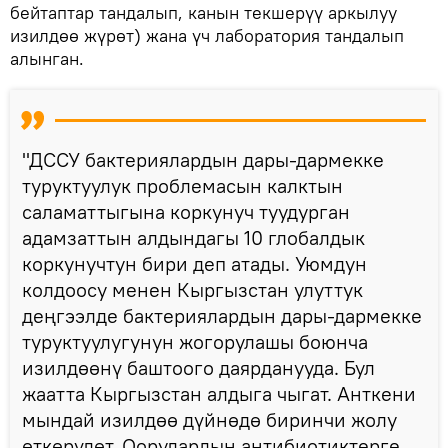
бейтаптар тандалып, канын текшерүү аркылуу
изилдөө жүрөт) жана үч лаборатория тандалып
алынган.
"ДССУ бактериялардын дары-дармекке
туруктуулук проблемасын калктын
саламаттыгына коркунуч туудурган
адамзаттын алдындагы 10 глобалдык
коркунучтун бири деп атады. Уюмдун
колдоосу менен Кыргызстан улуттук
деңгээлде бактериялардын дары-дармекке
туруктуулугунун жогорулашы боюнча
изилдөөнү баштоого даярданууда. Бул
жаатта Кыргызстан алдыга чыгат. Анткени
мындай изилдөө дүйнөдө биринчи жолу
өткөрүлөт. Оорулардын антибиотиктерге