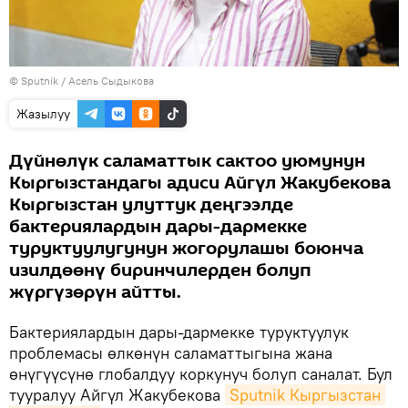
©
Sputnik
/ Асель Сыдыкова
Жазылуу
Дүйнөлүк саламаттык сактоо уюмунун
Кыргызстандагы адиси Айгүл Жакубекова
Кыргызстан улуттук деңгээлде
бактериялардын дары-дармекке
туруктуулугунун жогорулашы боюнча
изилдөөнү биринчилерден болуп
жүргүзөрүн айтты.
Бактериялардын дары-дармекке туруктуулук
проблемасы өлкөнүн саламаттыгына жана
өнүгүүсүнө глобалдуу коркунуч болуп саналат. Бул
тууралуу Айгүл Жакубекова
Sputnik Кыргызстан 