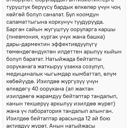
туруштук берүүсү бардык өлкөлөр үчүн чоң
көйгөй болуп саналат. Бул коомдун
саламаттыгына коркунуч туудурууда.
Барган сайын жугуштуу ооруларга каршы
(пневмония, кургак учук жана башка)
дары-дармектин эффективдүүлүгү
төмөндөгөндүктөн илдеттен арылуу кыйын
болуп баратат. Натыйжада бейтапты
ооруканага жаткыруу узакка созулуп,
медициналык чыгымдар кымбаттап, өлүм
көбөйүүдө. Изилдөө жүргүзүү үчүн
өлкөдөгү 40 оорукана (ал жактан
изилдөөгө жарамдуу бейтаптар тандалып,
канын текшерүү аркылуу изилдөө жүрөт)
жана үч лаборатория тандалып алынган.
Изилдөө бейтаптар арасында 12 ай бою
активдүү жүрөт. Анын натыйжасы