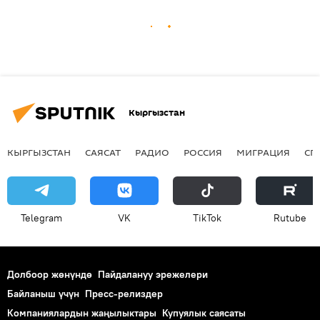
Кыргызстан
КЫРГЫЗСТАН
САЯСАТ
РАДИО
РОССИЯ
МИГРАЦИЯ
СП
Telegram
VK
ТikТоk
Rutube
Долбоор жөнүндө
Пайдалануу эрежелери
Байланыш үчүн
Пресс-релиздер
Компаниялардын жаңылыктары
Купуялык саясаты