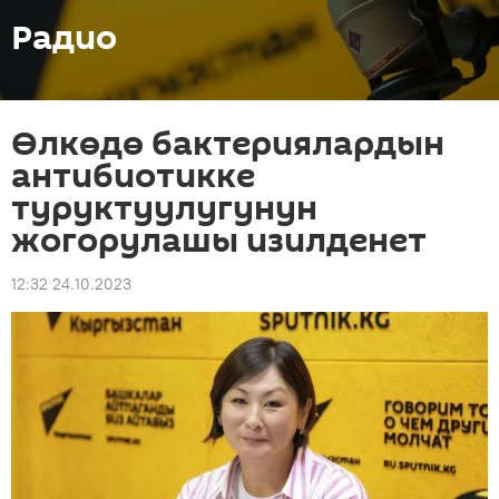
Радио
Өлкөдө бактериялардын
антибиотикке
туруктуулугунун
жогорулашы изилденет
12:32 24.10.2023