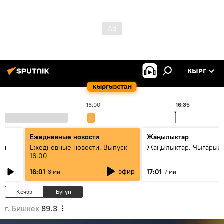
КЫРГ
Кыргызстан
16:00
16:35
Ежедневные новости
Жаңылыктар
ан
Ежедневные новости. Выпуск
Жаңылыктар. Чыгарыл
16:00
эфир
16:01
17:01
3 мин
7 мин
Кечээ
Бүгүн
г. Бишкек
89.3