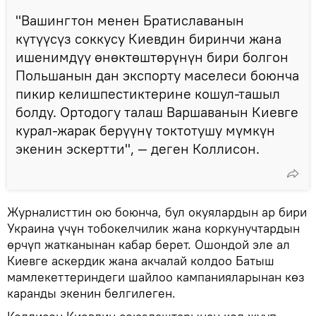
"Вашингтон менен Братиславанын
күтүүсүз соккусу Киевдин биринчи жана
ишенимдүү өнөктөштөрүнүн бири болгон
Польшанын дан экспорту маселеси боюнча
пикир келишпестиктерине кошул-ташыл
болду. Ортодогу талаш Варшаванын Киевге
курал-жарак берүүнү токтотушу мүмкүн
экенин эскертти", — деген Коллисон.
Журналисттин ою боюнча, бул окуялардын ар бири
Украина үчүн тобокелчилик жана коркунучтардын
өрчүп жатканынан кабар берет. Ошондой эле ал
Киевге аскердик жана акчалай колдоо Батыш
мамлекеттериндеги шайлоо кампанияларынан көз
каранды экенин белгилеген.