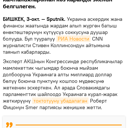
белгилеген.
БИШКЕК, 3-окт. — Sputnik.
Украина аскердик жана
финансы жаатында жардам алып жүргөн батыш
өнөктөштөрүнүн күтүүсүз соккусуна дуушар
болууда. Бул тууралуу
РИА Новости
CNN
журналисти Стивен Коллинсондун айтымына
таянып кабарларды.
Эксперт АКШнын Конгрессинде республикачылар
мамлекеттик чыгымдар боюнча мыйзам
долбооруна Украинага алты миллиард доллар
бөлүү боюнча пунктуну кошпоо мүдөөсүнө
жеткенин эскерткен. Ал арада Словакиядагы
парламенттик шайлоодо Украинага курал-жарак
жеткирүүнү
токтотууну убадалаган
Роберт
Фицонун Smer партиясы жеңишке жетти.