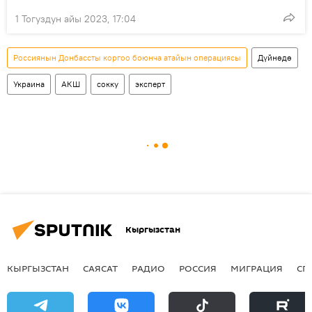
1 Тогуздун айы 2023, 17:04
Россиянын Донбассты коргоо боюнча атайын операциясы
Дүйнөдө
Украина
АКШ
сокку
эксперт
Кыргызстан
КЫРГЫЗСТАН
САЯСАТ
РАДИО
РОССИЯ
МИГРАЦИЯ
СП