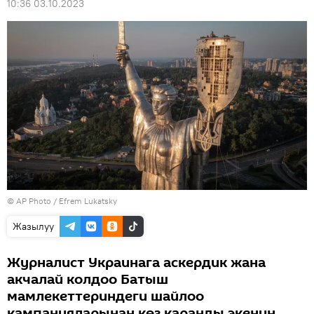
10:36 03.10.2023
©
AP Photo
/ Efrem Lukatsky
Жазылуу
Журналист Украинага аскердик жана
акчалай колдоо Батыш
мамлекеттериндеги шайлоо
кампанияларынан көз каранды экенин