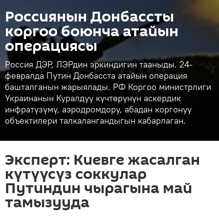
Россиянын Донбассты
коргоо боюнча атайын
операциясы
Россия ДЭР, ЛЭРдин эркиндигин тааныды. 24-
февралда Путин Донбасста атайын операция
башталганын жарыялады. РФ Коргоо министрлиги
Украинанын Куралдуу күчтөрүнүн аскердик
инфратүзүмү, аэродромдору, абадан коргонуу
объектилери талкалангандыгын кабарлаган.
Эксперт: Киевге жасалган
күтүүсүз соккулар
Путиндин чырагына май
тамызууда