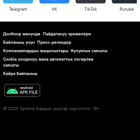
Telegram
VK
ТikТоk
Rutube
Долбоор жөнүндө
Пайдалануу эрежелери
Байланыш үчүн
Пресс-релиздер
Компаниялардын жаңылыктары
Купуялык саясаты
Cookie колдонуу жана автоматтык логирлөө
саясаты
Кайра байланыш
© 2026 Sputnik Бардык укуктар корголгон. 18+