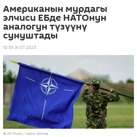
Американын мурдагы
элчиси ЕБде НАТОнун
аналогун түзүүнү
сунуштады
10:55 31.07.2023
©
AP Photo
/ Vadim Ghirda