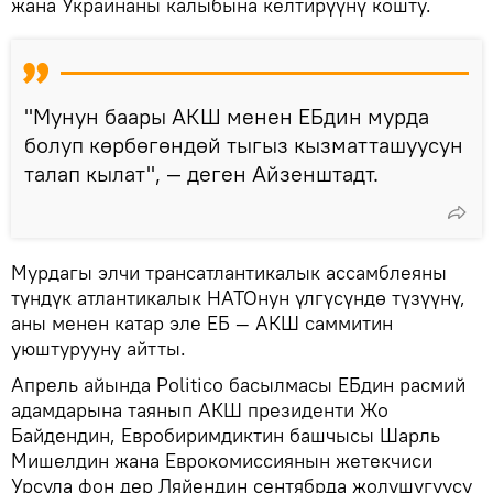
жана Украинаны калыбына келтирүүнү кошту.
"Мунун баары АКШ менен ЕБдин мурда
болуп көрбөгөндөй тыгыз кызматташуусун
талап кылат", — деген Айзенштадт.
Мурдагы элчи трансатлантикалык ассамблеяны
түндүк атлантикалык НАТОнун үлгүсүндө түзүүнү,
аны менен катар эле ЕБ — АКШ саммитин
уюштурууну айтты.
Апрель айында Politico басылмасы ЕБдин расмий
адамдарына таянып АКШ президенти Жо
Байдендин, Евробиримдиктин башчысы Шарль
Мишелдин жана Еврокомиссиянын жетекчиси
Урсула фон дер Ляйендин сентябрда жолушугуусу