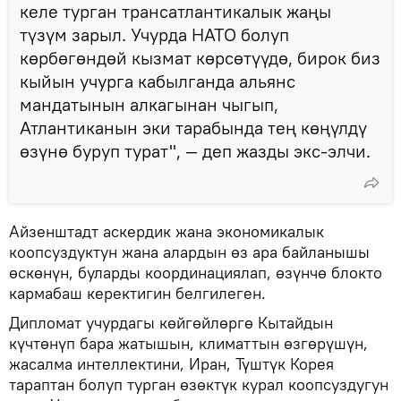
келе турган трансатлантикалык жаңы
түзүм зарыл. Учурда НАТО болуп
көрбөгөндөй кызмат көрсөтүүдө, бирок биз
кыйын учурга кабылганда альянс
мандатынын алкагынан чыгып,
Атлантиканын эки тарабында тең көңүлдү
өзүнө буруп турат", — деп жазды экс-элчи.
Айзенштадт аскердик жана экономикалык
коопсуздуктун жана алардын өз ара байланышы
өскөнүн, буларды координациялап, өзүнчө блокто
кармабаш керектигин белгилеген.
Дипломат учурдагы көйгөйлөргө Кытайдын
күчтөнүп бара жатышын, климаттын өзгөрүшүн,
жасалма интеллектини, Иран, Түштүк Корея
тараптан болуп турган өзөктүк курал коопсуздугун