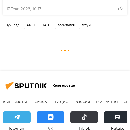
17 Теке 2023, 10:17
Дүйнөдө
АКШ
НАТО
ассамблея
түзүм
Кыргызстан
КЫРГЫЗСТАН
САЯСАТ
РАДИО
РОССИЯ
МИГРАЦИЯ
СП
Telegram
VK
ТikТоk
Rutube