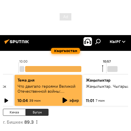
КЫРГ
Кыргызстан
10:00
10:57
Тема дня
Жаңылыктар
уск
Что двигало героями Великой
Жаңылыктар. Чыгарылы
Отечественной войны:
вспоминая Чолпонбая
эфир
10:04
11:01
39 мин
7 мин
Тулебердиева
Кечээ
Бүгүн
г. Бишкек
89.3