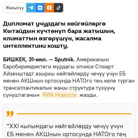
Жазылуу
Дипломат учурдагы көйгөйлөргө
Кытайдын күчтөнүп бара жатышын,
климаттын өзгөрүшүн, жасалма
интеллектини кошту.
БИШКЕК, 31-июл. — Sputnik.
Американын
Евробиримдиктеги мурдагы элчиси Стюарт
Айзенштадт азыркы көйгөйлөрдү чечүү үчүн ЕБ
менен АКШнын ортосунда НАТОго тең келе турган
трансатлантикалык жаңы структура түзүүнү
сунуштаганын
РИА Новости
жазды.
"XXI кылымдагы көйгөйлөрдү чечүү үчүн
ЕБ менен АКШнын ортосунда НАТОго тең