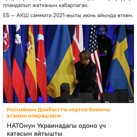
пландалып жатканын кабарлаган.
ЕБ — АКШ саммити 2021-жылы июнь айында өткөн.
Россиянын Донбассты коргоо боюнча
атайын операциясы
НАТОнун Украинадагы одоно үч
катасын айтышты