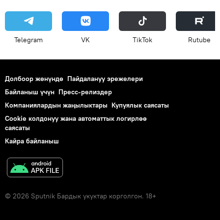
Telegram
VK
ТikТоk
Rutube
Долбоор жөнүндө
Пайдалануу эрежелери
Байланыш үчүн
Пресс-релиздер
Компаниялардын жаңылыктары
Купуялык саясаты
Cookie колдонуу жана автоматтык логирлөө
саясаты
Кайра байланыш
© 2026 Sputnik Бардык укуктар корголгон. 18+