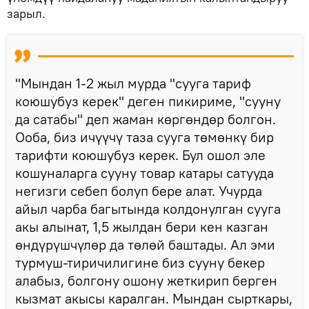
зарыл.
"Мындан 1-2 жыл мурда "сууга тариф
коюшубуз керек" деген пикириме, "сууну
да сатабы" деп жаман көргөндөр болгон.
Ооба, биз ичүүчү таза сууга төмөнкү бир
тарифти коюшубуз керек. Бул ошол эле
кошуналарга сууну товар катары сатууда
негизги себеп болуп бере алат. Учурда
айыл чарба багытында колдонулган сууга
акы алынат, 1,5 жылдан бери кен казган
өндүрүшчүлөр да төлөй баштады. Ал эми
турмуш-тиричилигине биз сууну бекер
алабыз, болгону ошону жеткирип берген
кызмат акысы каралган. Мындан сырткары,