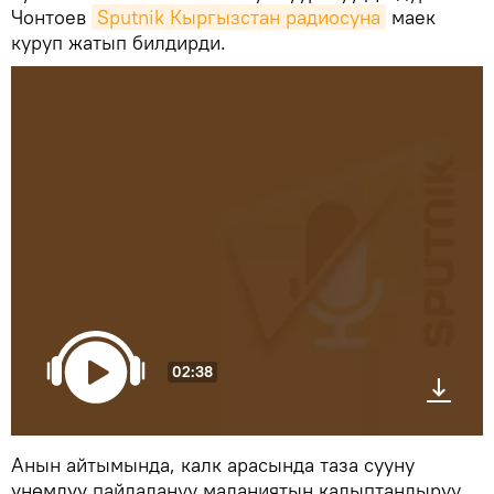
Чонтоев
Sputnik Кыргызстан радиосуна
маек
куруп жатып билдирди.
02:38
Анын айтымында, калк арасында таза сууну
үнөмдүү пайдалануу маданиятын калыптандыруу