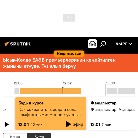
КЫРГ
Кыргызстан
Ысык-Көлдө ЕАЭБ премьерлеринин кеңейтилген
жыйыны өтүүдө. Түз алып берүү
12:00
12:32
13:00
Будь в курсе
Жаңылыктар
уск
Как сохранить города и села
Жаңылыктар. Чыгарыл
комфортными: мнение ученых
Евразии
эфир
12:04
13:01
40 мин
7 мин
Кечээ
Бүгүн