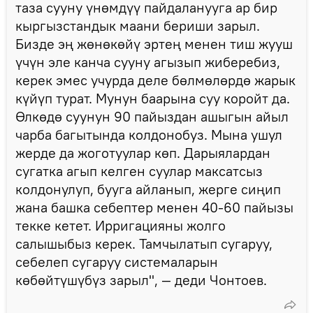
таза сууну үнөмдүү пайдаланууга ар бир
кыргызстандык маани бериши зарыл.
Бизде эң жөнөкөйү эртең менен тиш жууш
үчүн эле канча сууну агызып жиберебиз,
керек эмес учурда деле бөлмөлөрдө жарык
күйүп турат. Мунун баарына суу коройт да.
Өлкөдө суунун 90 пайыздан ашыгын айыл
чарба багытында колдонобуз. Мына ушул
жерде да жоготуулар көп. Дарыялардан
сугатка агып келген суулар максатсыз
колдонулуп, бууга айланып, жерге сиңип
жана башка себептер менен 40-60 пайызы
текке кетет. Ирригацияны жолго
салышыбыз керек. Тамчылатып сугаруу,
себелеп сугаруу системаларын
көбөйтүшүбүз зарыл", — деди Чонтоев.