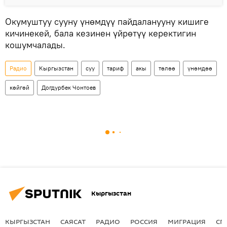
Окумуштуу сууну үнөмдүү пайдаланууну кишиге
кичинекей, бала кезинен үйрөтүү керектигин
кошумчалады.
Радио
Кыргызстан
суу
тариф
акы
төлөө
үнөмдөө
көйгөй
Догдурбек Чонтоев
Кыргызстан
КЫРГЫЗСТАН
САЯСАТ
РАДИО
РОССИЯ
МИГРАЦИЯ
СП