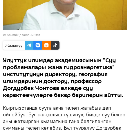
©
Sputnik
/ Асел Акмат
Жазылуу
Улуттук илимдер академиясынын "Суу
проблемалары жана гидроэнергетика"
институтунун директору, география
илимдеринин доктору, профессор
Догдурбек Чонтоев өлкөдө суу
керектөөчүлөргө бекер берилерин айтты.
Кыргызстанда сууга акча төлөп жатабыз деп
ойлойбуз. Бул жаңылыш түшүнүк, бизде суу бекер,
аны жеткирген кызматына гана белгиленген
сумманы төлөп келебиз. Бул тууралуу Догдурбек