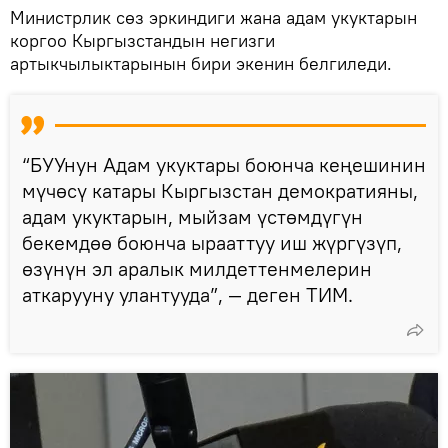
Министрлик сөз эркиндиги жана адам укуктарын
коргоо Кыргызстандын негизги
артыкчылыктарынын бири экенин белгиледи.
“БУУнун Адам укуктары боюнча кеңешинин
мүчөсү катары Кыргызстан демократияны,
адам укуктарын, мыйзам үстөмдүгүн
бекемдөө боюнча ырааттуу иш жүргүзүп,
өзүнүн эл аралык милдеттенмелерин
аткарууну улантууда”, — деген ТИМ.