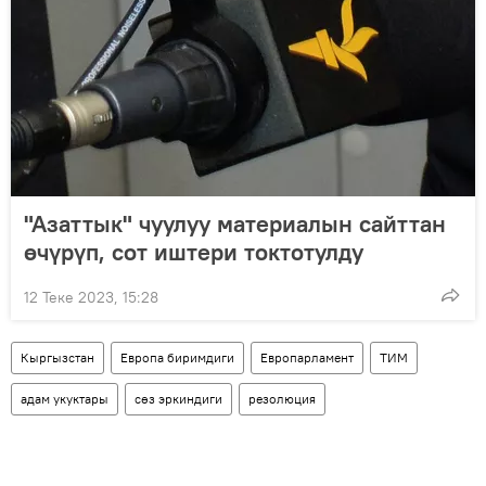
"Азаттык" чуулуу материалын сайттан
өчүрүп, сот иштери токтотулду
12 Теке 2023, 15:28
Кыргызстан
Европа биримдиги
Европарламент
ТИМ
адам укуктары
сөз эркиндиги
резолюция