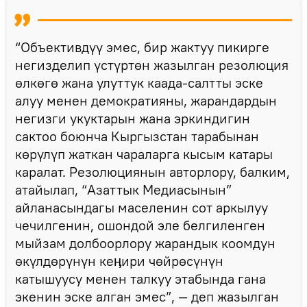
“Объективдүү эмес, бир жактуу пикирге
негизделип үстүртөн жазылган резолюция
өлкөгө жана улуттук каада-салтты эске
алуу менен демократияны, жарандардын
негизги укуктарын жана эркиндигин
сактоо боюнча Кыргызстан тарабынан
көрүлүп жаткан чараларга кысым катары
каралат. Резолюциянын авторлору, балким,
атайылап, “Азаттык Медиасынын”
айланасындагы маселенин сот аркылуу
чечилгенин, ошондой эле белгиленген
мыйзам долбоорлору жарандык коомдун
өкүлдөрүнүн кеӊири чөйрөсүнүн
катышуусу менен талкуу этабында гана
экенин эске алган эмес”, — деп жазылган