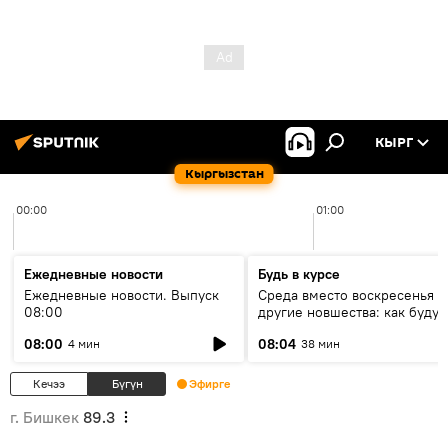
КЫРГ
Кыргызстан
00:00
01:00
Ежедневные новости
Будь в курсе
Ежедневные новости. Выпуск
Среда вместо воскресенья и
08:00
другие новшества: как будут
проходить выборы в КР?
08:00
08:04
4 мин
38 мин
Кечээ
Бүгүн
Эфирге
г. Бишкек
89.3