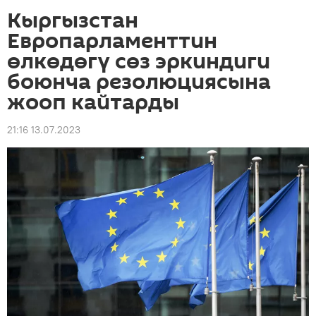
Кыргызстан
Европарламенттин
өлкөдөгү сөз эркиндиги
боюнча резолюциясына
жооп кайтарды
21:16 13.07.2023