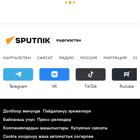
Кыргызстан
КЫРГЫЗСТАН
САЯСАТ
РАДИО
РОССИЯ
МИГРАЦИЯ
СП
Telegram
VK
ТikТоk
Rutube
Долбоор жөнүндө
Пайдалануу эрежелери
Байланыш үчүн
Пресс-релиздер
Компаниялардын жаңылыктары
Купуялык саясаты
Cookie колдонуу жана автоматтык логирлөө