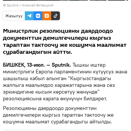
©
Sputnik
/ Алексей Витвицкий
Жазылуу
Министрлик резолюцияны даярдоодо
документтин демилгечилери кыргыз
тараптан тактоочу же кошумча маалымат
сурабагандыгын айтты.
БИШКЕК, 13-июл. — Sputnik.
Тышкы иштер
министрлиги Европа парламентинин күтүүсүз жана
шашылыш кабыл алынган “Кыргызстандагы
жалпыга маалымдоо каражаттарына жана сөз
эркиндигине кысым көрсөтүү жөнүндө”
резолюциясына карата өкүнүчүн билдирет.
Резолюцияны даярдоодо документтин
демилгечилери кыргыз тараптан тактоочу же
кошумча маалымат сурабагандыгы айтылды.