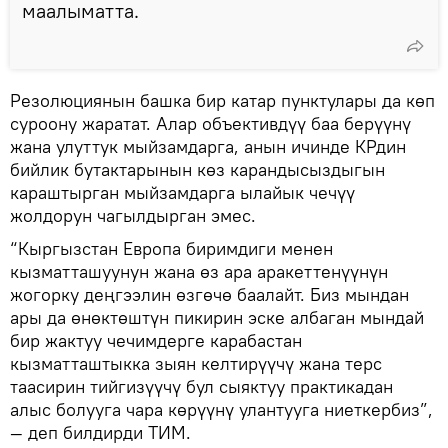
маалыматта.
Резолюциянын башка бир катар пунктулары да көп
суроону жаратат. Алар объективдүү баа берүүнү
жана улуттук мыйзамдарга, анын ичинде КРдин
бийлик бутактарынын көз карандысыздыгын
караштырган мыйзамдарга ылайык чечүү
жолдорун чагылдырган эмес.
“Кыргызстан Европа биримдиги менен
кызматташуунун жана өз ара аракеттенүүнүн
жогорку деңгээлин өзгөчө баалайт. Биз мындан
ары да өнөктөштүн пикирин эске албаган мындай
бир жактуу чечимдерге карабастан
кызматташтыкка зыян келтирүүчү жана терс
таасирин тийгизүүчү бул сыяктуу практикадан
алыс болууга чара көрүүнү улантууга ниеткербиз”,
— деп билдирди ТИМ.