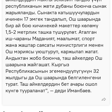
республиканын жети дубаны боюнча сынак
жарыяланды. Сынакта катышуучулардын
ичинен 17 эмгек тандалып, Ош шаарында
бир ай бою кичинекей макеттер көлөмү
1,5-2 метрлик ташка түшүрүлөт. Аталган
иш-чараны Маданият, маалымат, спорт
жана жаштар саясаты министрлиги менен
Ош мэриясы уюштуруп, каржылап жатат.
Андыктан жобо боюнча, таш айкелдер Ош
шаарына жайгашат. Кыргыз
Республикасынын эгемендүүлүгүнүн 32
жылдыгы да Ош шаарында белгиленгени
турат. Таш айкелдердин бет ачары ошол
күнгө туураланат", — деди Иманбаев.