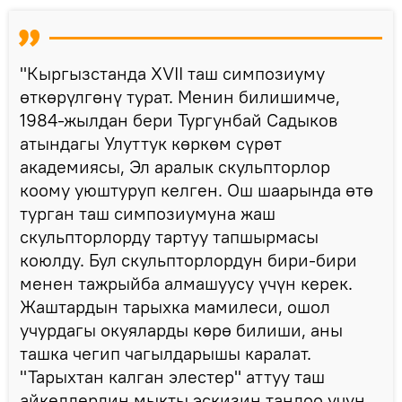
"Кыргызстанда XVII таш симпозиуму
өткөрүлгөнү турат. Менин билишимче,
1984-жылдан бери Тургунбай Садыков
атындагы Улуттук көркөм сүрөт
академиясы, Эл аралык скульпторлор
коому уюштуруп келген. Ош шаарында өтө
турган таш симпозиумуна жаш
скульпторлорду тартуу тапшырмасы
коюлду. Бул скульпторлордун бири-бири
менен тажрыйба алмашуусу үчүн керек.
Жаштардын тарыхка мамилеси, ошол
учурдагы окуяларды көрө билиши, аны
ташка чегип чагылдарышы каралат.
"Тарыхтан калган элестер" аттуу таш
айкелдердин мыкты эскизин тандоо үчүн