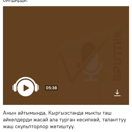
05:38
Анын айтымында, Кыргызстанда мыкты таш
айкелдерди жасай ала турган кесипкөй, таланттуу
жаш скульпторлор жетиштүү.