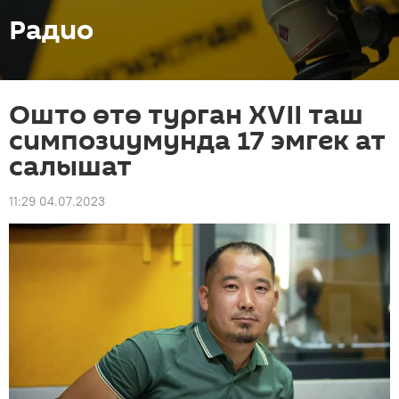
Радио
Ошто өтө турган XVII таш
симпозиумунда 17 эмгек ат
салышат
11:29 04.07.2023