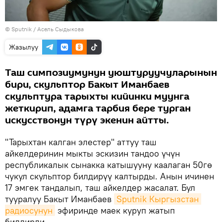
©
Sputnik
/ Асель Сыдыкова
Жазылуу
Таш симпозиумунун уюштуруучуларынын
бири, скульптор Бакыт Иманбаев
скульптура тарыхты кийинки муунга
жеткирип, адамга тарбия бере турган
искусствонун түрү экенин айтты.
"Тарыхтан калган элестер" аттуу таш
айкелдеринин мыкты эскизин тандоо үчүн
республикалык сынакка катышууну каалаган 50гө
чукул скульптор билдирүү калтырды. Анын ичинен
17 эмгек тандалып, таш айкелдер жасалат. Бул
тууралуу Бакыт Иманбаев
Sputnik Кыргызстан 
радиосунун
эфиринде маек куруп жатып
билдирди.