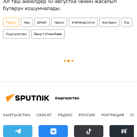
Ал таш айкелдер 10-августка чейин жасалып
бүтөрүн кошумчалады.
Радио
таш
айкел
тарых
эгемендүүлүк
жылдык
Ош
Кыргызстан
Бакыт Иманбаев
Кыргызстан
КЫРГЫЗСТАН
САЯСАТ
РАДИО
РОССИЯ
МИГРАЦИЯ
СП