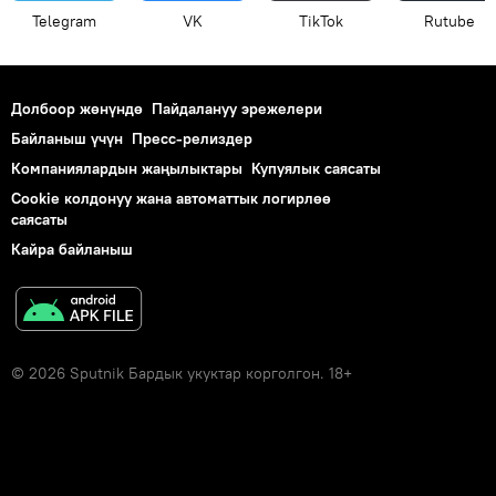
Telegram
VK
ТikТоk
Rutube
Долбоор жөнүндө
Пайдалануу эрежелери
Байланыш үчүн
Пресс-релиздер
Компаниялардын жаңылыктары
Купуялык саясаты
Cookie колдонуу жана автоматтык логирлөө
саясаты
Кайра байланыш
© 2026 Sputnik Бардык укуктар корголгон. 18+