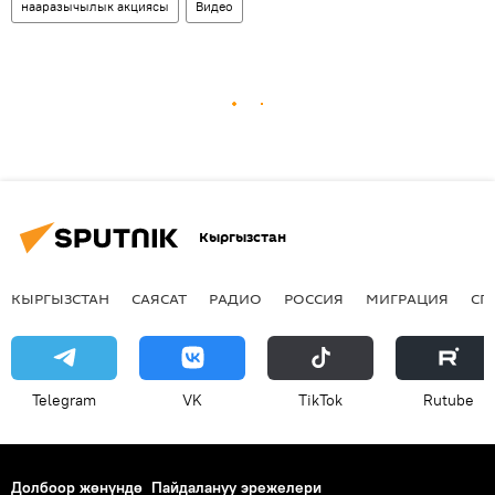
нааразычылык акциясы
Видео
Кыргызстан
КЫРГЫЗСТАН
САЯСАТ
РАДИО
РОССИЯ
МИГРАЦИЯ
СП
Telegram
VK
ТikТоk
Rutube
Долбоор жөнүндө
Пайдалануу эрежелери