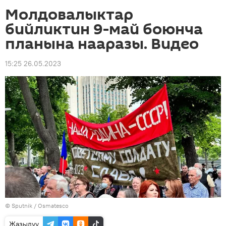
Молдовалыктар
бийликтин 9-май боюнча
планына нааразы. Видео
15:25 26.05.2023
©
Sputnik
/ Osmatesco
Жазылуу