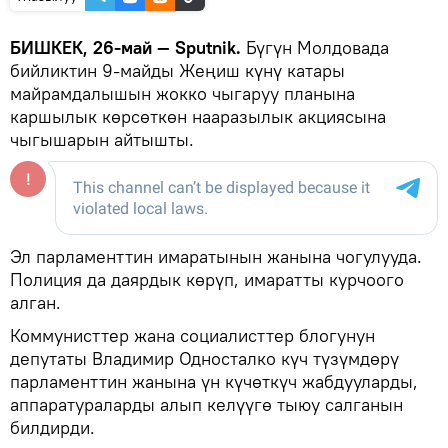
БИШКЕК, 26-май — Sputnik.
Бүгүн Молдовада
бийликтин 9-майды Жеңиш күнү катары
майрамдалышын жокко чыгаруу планына
каршылык көрсөткөн нааразылык акциясына
чыгышарын айтышты.
Эл парламенттин имаратынын жанына чогулууда.
Полиция да даярдык көрүп, имаратты курчоого
алган.
Коммунисттер жана социалисттер блогунун
депутаты Владимир Односталко күч түзүмдөрү
парламенттин жанына үн күчөткүч жабдууларды,
аппаратураларды алып келүүгө тыюу салганын
билдирди.