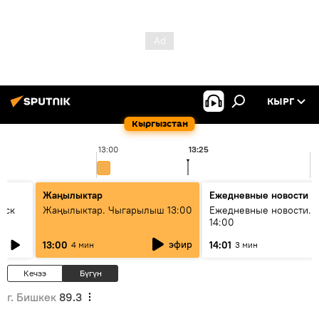
КЫРГ
Кыргызстан
13:00
13:25
1
Жаңылыктар
Ежедневные новости
уск
Жаңылыктар. Чыгарылыш 13:00
Ежедневные новости. 
14:00
эфир
13:00
14:01
4 мин
3 мин
Кечээ
Бүгүн
г. Бишкек
89.3