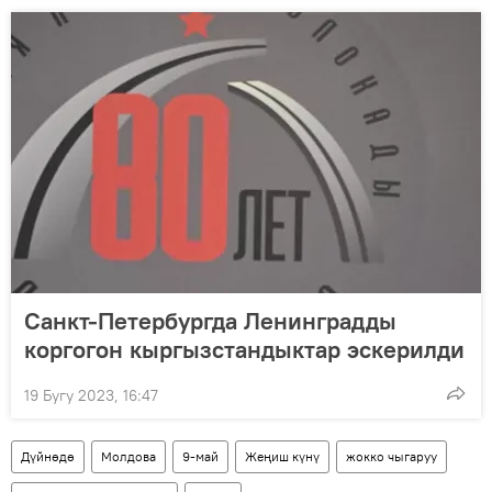
Санкт-Петербургда Ленинградды
коргогон кыргызстандыктар эскерилди
19 Бугу 2023, 16:47
Дүйнөдө
Молдова
9-май
Жеңиш күнү
жокко чыгаруу