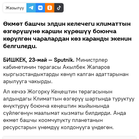
Жазылуу
Өкмөт башчы элдин келечеги климаттын
өзгөрүшүнө каршы күрөшүү боюнча
көрүлгөн чаралардан көз каранды экенин
белгиледи.
БИШКЕК, 23-май — Sputnik.
Министрлер
кабинетинин төрагасы Акылбек Жапаров
кыргызстандыктарды көнүп калган адаттарынан
арылууга чакырды.
Ал кечээ Жогорку Кеңештин төрагасынын
алдындагы Климаттын өзгөрүү шартында туруктуу
өнүктүрүү боюнча кеңештин жыйынында
сүйлөгөнүн маалымат кызматы билдирди. Анда
өкмөт башчы коомчулукту планетанын
ресурстарын үнөмдүү колдонууга үндөгөн.