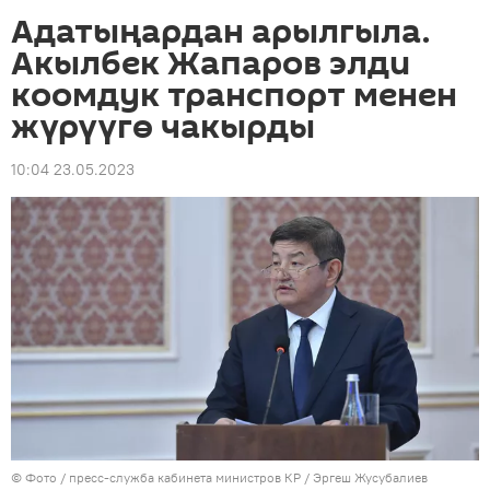
Адатыңардан арылгыла.
Акылбек Жапаров элди
коомдук транспорт менен
жүрүүгө чакырды
10:04 23.05.2023
© Фото / пресс-служба кабинета министров КР / Эргеш Жусубалиев