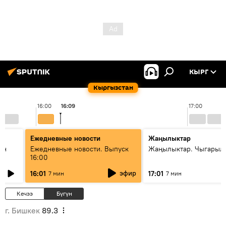
КЫРГ
Кыргызстан
16:00
16:09
17:00
Ежедневные новости
Жаңылыктар
ан
Ежедневные новости. Выпуск
Жаңылыктар. Чыгарыл
16:00
эфир
16:01
17:01
7 мин
7 мин
Кечээ
Бүгүн
г. Бишкек
89.3