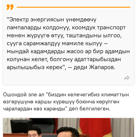
"Электр энергиясын үнөмдөөчү
лампаларды колдонуу, коомдук транспорт
менен жүрүүгө өтүү, таштандыны ылгоо,
сууга сарамжалдуу мамиле кылуу —
мындай кадамдарды жасоо ар бир адамдын
колунан келет, болгону адаттарыбыздан
арылышыбыз керек", — деди Жапаров.
Ошондой эле ал "биздин келечегибиз климаттын
өзгөрүшүнө каршы күрөшүү боюнча көрүлгөн
чаралардан көз каранды" деп белгилеген.