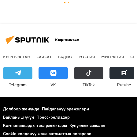
Кыргызстан
КЫРГЫЗСТАН
САЯСАТ
РАДИО
РОССИЯ
МИГРАЦИЯ
СП
Telegram
VK
ТikТоk
Rutube
Долбоор жөнүндө
Пайдалануу эрежелери
Байланыш үчүн
Пресс-релиздер
Компаниялардын жаңылыктары
Купуялык саясаты
Cookie колдонуу жана автоматтык логирлөө