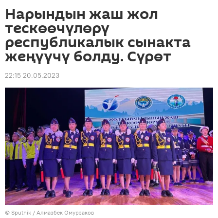
Нарындын жаш жол
тескөөчүлөрү
республикалык сынакта
жеңүүчү болду. Сүрөт
22:15 20.05.2023
©
Sputnik
/ Алмазбек Омурзаков