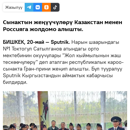
Жазылуу
Сынактын жеңүүчүлөрү Казакстан менен
Россияга жолдомо алышты.
БИШКЕК, 20-май — Sputnik.
Нарын шаарындагы
№1 Токтогул Сатылганов атындагы орто
мектебинин окуучулары "Жол кыймылынын жаш
тескөөчүлөрү" деп аталган республикалык кароо-
сынакта Гран-прини жеңип алышты. Бул тууралуу
Sputnik Кыргызстандын аймактык кабарчысы
билдирди.