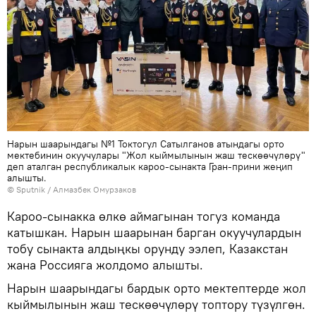
Нарын шаарындагы №1 Токтогул Сатылганов атындагы орто
мектебинин окуучулары "Жол кыймылынын жаш тескөөчүлөрү"
деп аталган республикалык кароо-сынакта Гран-прини жеңип
алышты.
©
Sputnik
/ Алмазбек Омурзаков
Кароо-сынакка өлкө аймагынан тогуз команда
катышкан. Нарын шаарынан барган окуучулардын
тобу сынакта алдыңкы орунду ээлеп, Казакстан
жана Россияга жолдомо алышты.
Нарын шаарындагы бардык орто мектептерде жол
кыймылынын жаш тескөөчүлөрү топтору түзүлгөн.