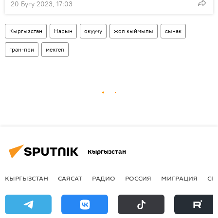
20 Бугу 2023, 17:03
Кыргызстан
Нарын
окуучу
жол кыймылы
сынак
гран-при
мектеп
Кыргызстан
КЫРГЫЗСТАН
САЯСАТ
РАДИО
РОССИЯ
МИГРАЦИЯ
СП