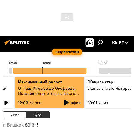
КЫРГ
Кыргызстан
12:00
12:22
13:00
Максимальный репост
Жаңылыктар
уск
От Таш-Кумыра до Оксфорда.
Жаңылыктар. Чыгарыл
История одного кыргызского
динозавра
эфир
12:03
13:01
49 мин
7 мин
Кечээ
Бүгүн
г. Бишкек
89.3