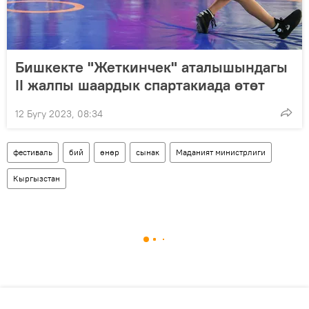
Бишкекте "Жеткинчек" аталышындагы
II жалпы шаардык спартакиада өтөт
12 Бугу 2023, 08:34
фестиваль
бий
өнөр
сынак
Маданият министрлиги
Кыргызстан