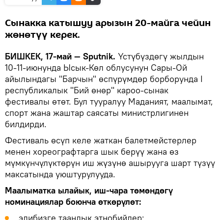
Сынакка катышуу арызын 20-майга чейин
жөнөтүү керек.
БИШКЕК, 17-май — Sputnik.
Үстүбүздөгү жылдын
10-11-июнунда Ысык-Көл облусунун Сары-Ой
айылындагы "Барчын" өспүрүмдөр борборунда I
республикалык "Бий өнөр" кароо-сынак
фестивалы өтөт. Бул тууралуу Маданият, маалымат,
спорт жана жаштар саясаты министрлигинен
билдирди.
Фестиваль өсүп келе жаткан балетмейстерлер
менен хореографтарга шык берүү жана өз
мүмкүнчүлүктөрүн иш жүзүнө ашырууга шарт түзүү
максатында уюштурулууда.
Маалыматка ылайык, иш-чара төмөндөгү
номинациялар боюнча өткөрүлөт:
элибизге таандык этнобийлер;