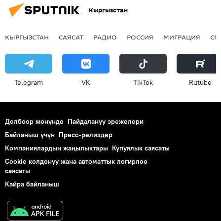
Кыргызстан
КЫРГЫЗСТАН
САЯСАТ
РАДИО
РОССИЯ
МИГРАЦИЯ
СП
Telegram
VK
ТikТоk
Rutube
Долбоор жөнүндө
Пайдалануу эрежелери
Байланыш үчүн
Пресс-релиздер
Компаниялардын жаңылыктары
Купуялык саясаты
Cookie колдонуу жана автоматтык логирлөө
саясаты
Кайра байланыш