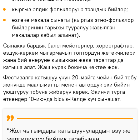
кыргыз элдик фольклоруна таандык бийлер;
өзгөчө макала сынагы (кыргыз этно-фольклор
бийлеринин тарыхы тууралуу жазылган
макалалар кабыл алынат).
Сынакка бардык балетмейстерлер, хореографтар,
өздүк-көркөм чыгармачыл топтордун жетекчилери
жана бий өнөрүнө кызыккан жеке тараптар да
катыша алат. Жаш курак боюнча чектөө жок.
Фестивалга катышуу үчүн 20-майга чейин бий тобу
жөнүндө маалыматты менен автордук эки бийин
уюштуруу тобуна жиберүү керек. Экинчи турга
өткөндөр 10-июнда Ысык-Көлдө күч сынашат.
"Жол чыгымдары катышуучулардын өзү же
жергиликтүү бийлик тарабынан