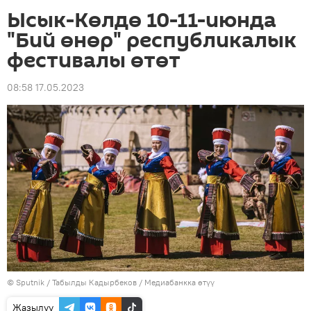
Ысык-Көлдө 10-11-июнда
"Бий өнөр" республикалык
фестивалы өтөт
08:58 17.05.2023
©
Sputnik / Табылды Кадырбеков
/
Медиабанкка өтүү
Жазылуу