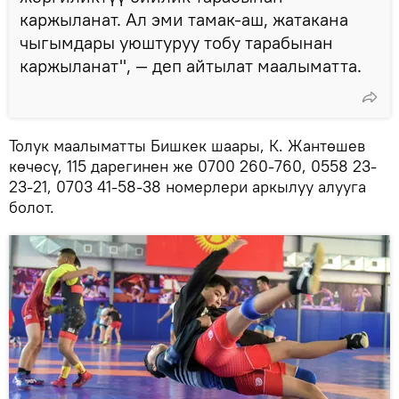
каржыланат. Ал эми тамак-аш, жатакана
чыгымдары уюштуруу тобу тарабынан
каржыланат", — деп айтылат маалыматта.
Толук маалыматты Бишкек шаары, К. Жантөшев
көчөсү, 115 дарегинен же 0700 260-760, 0558 23-
23-21, 0703 41-58-38 номерлери аркылуу алууга
болот.