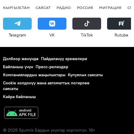
КЫРГЫЗСТАН
САЯСАТ
РАДИО
РОССИЯ
МИГРАЦИЯ
СП
Telegram
VK
ТikТоk
Rutube
Долбоор жөнүндө
Пайдалануу эрежелери
Байланыш үчүн
Пресс-релиздер
Компаниялардын жаңылыктары
Купуялык саясаты
Cookie колдонуу жана автоматтык логирлөө
саясаты
Кайра байланыш
© 2026 Sputnik Бардык укуктар корголгон. 18+