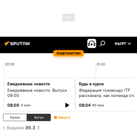
КЫРГ
Кыргызстан
00:00
01:00
Ежедневные новости
Будь в курсе
Ежедневные новости. Выпуск
Федерация тхэквондо ITF
08:00
рассказала, как команда ста
жертвой мошенников
08:00
08:04
4 мин
40 мин
Кечээ
Бүгүн
Эфирге
г. Бишкек
89.3