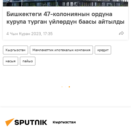
Бишкектеги 47-колониянын ордуна
курула турган үйлөрдүн баасы айтылды
4 Чын Куран 2023, 17:35
Кыргызстан
Мамлекеттик ипотекалык компания
кредит
насыя
пайыз
Кыргызстан