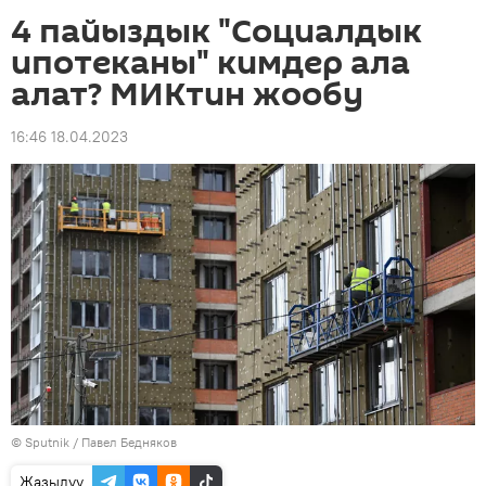
4 пайыздык "Социалдык
ипотеканы" кимдер ала
алат? МИКтин жообу
16:46 18.04.2023
©
Sputnik
/ Павел Бедняков
Жазылуу