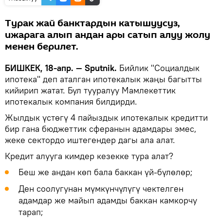
Турак жай банктардын катышуусуз,
ижарага алып андан ары сатып алуу жолу
менен берилет.
БИШКЕК, 18-апр. — Sputnik.
Бийлик "Социалдык
ипотека" деп аталган ипотекалык жаңы багытты
кийирип жатат. Бул тууралуу Мамлекеттик
ипотекалык компания билдирди.
Жылдык үстөгү 4 пайыздык ипотекалык кредитти
бир гана бюджеттик сферанын адамдары эмес,
жеке сектордо иштегендер дагы ала алат.
Кредит алууга кимдер кезекке тура алат?
Беш же андан көп бала баккан үй-бүлөлөр;
Ден соолугунан мүмкүнчүлүгү чектелген
адамдар же майып адамды баккан камкорчу
тарап;