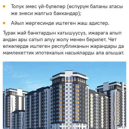
Толук эмес үй-бүлөлөр (өспүрүм баланы атасы
же энеси жалгыз баккандар);
Айыл жергесинде иштеген жаш адистер.
Турак жай банктардын катышуусуз, ижарага алып
андан ары сатып алуу жолу менен берилет. Чет
өлкөлөрдө иштеген республиканын жарандары да
мамлекеттик ипотекалык насыяларды ала алышат.