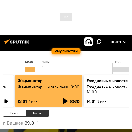
КЫРГ
Кыргызстан
13:00
13:12
14:00
Жаңылыктар
Ежедневные новости
уск
Жаңылыктар. Чыгарылыш 13:00
Ежедневные новости. 
14:00
эфир
13:01
14:01
7 мин
3 мин
Кечээ
Бүгүн
г. Бишкек
89.3