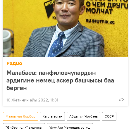
Радио
Малабаев: панфиловчулардын
эрдигине немец аскер башчысы баа
берген
16 Жетинин айы 2022, 11:31
Маалымат борбор
Кыргызстан
Абдыгул Чотбаев
СССР
"Өлбөс полк" акциясы
Улуу Ата Мекендик согуш