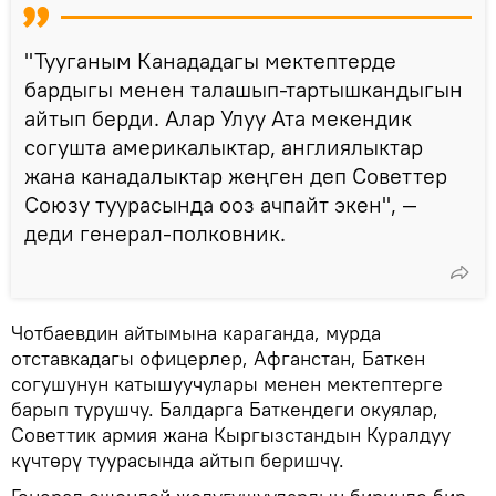
"Тууганым Канададагы мектептерде
бардыгы менен талашып-тартышкандыгын
айтып берди. Алар Улуу Ата мекендик
согушта америкалыктар, англиялыктар
жана канадалыктар жеңген деп Советтер
Союзу туурасында ооз ачпайт экен", —
деди генерал-полковник.
Чотбаевдин айтымына караганда, мурда
отставкадагы офицерлер, Афганстан, Баткен
согушунун катышуучулары менен мектептерге
барып турушчу. Балдарга Баткендеги окуялар,
Советтик армия жана Кыргызстандын Куралдуу
күчтөрү туурасында айтып беришчү.