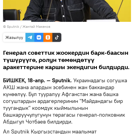
©
Sputnik
/ Жантай Макенов
Жазылуу
Генерал советтик жоокердин барк-баасын
түшүрүүгө, ролун төмөндөтүү
аракеттерине каршы экендигин билдирди.
БИШКЕК, 18-апр. — Sputnik.
Украинадагы согушка
АКШ жана алардын эсебинен жан баккандар
күнөөлүү. Бул тууралуу Афганстан жана башка
согуштардын ардагерлеринин "Майдандагы бир
туугандык" коомдук кыймылынын
башкаруучулугунун төрагасы генерал-полковник
Абдыгул Чотбаев билдирди.
Ал Sputnik Кыргызстандын маалымат