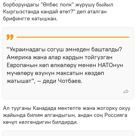
борборундагы "Өлбөс полк" жүрүшү быйыл
Кыргызстанда кандай өтөт?" деп аталган
брифингге катышкан.
"Украинадагы согуш эмнеден башталды?
Америка жана алар кардын тойгузган
Европанын көп өлкөлөрү менен НАТОнун
мүчөлөрү өзүнүн максатын көздөп
жатышат", — деди Чотбаев.
Ал тууганы Канадада мектепте жана жогорку окуу
жайында билим алгандыгын, андан соң Россияга
көчүп келгендигин билдирди.