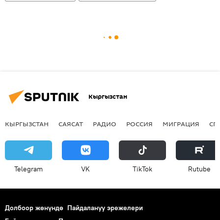
Кыргызстан
КЫРГЫЗСТАН
САЯСАТ
РАДИО
РОССИЯ
МИГРАЦИЯ
СП
Telegram
VK
ТikТоk
Rutube
Долбоор жөнүндө
Пайдалануу эрежелери