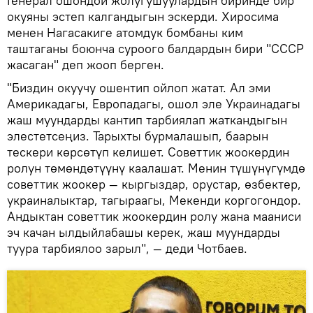
Генерал ошондой жолугушуулардын биринде бир
окуяны эстеп калгандыгын эскерди. Хиросима
менен Нагасакиге атомдук бомбаны ким
таштаганы боюнча суроого балдардын бири "СССР
жасаган" деп жооп берген.
"Биздин окуучу ошентип ойлоп жатат. Ал эми
Америкадагы, Европадагы, ошол эле Украинадагы
жаш муундарды кантип тарбиялап жаткандыгын
элестетсеңиз. Тарыхты бурмалашып, баарын
тескери көрсөтүп келишет. Советтик жоокердин
ролун төмөндөтүүнү каалашат. Менин түшүнүгүмдө
советтик жоокер — кыргыздар, орустар, өзбектер,
украиналыктар, тагыраагы, Мекенди коргогондор.
Андыктан советтик жоокердин ролу жана мааниси
эч качан ылдыйлабашы керек, жаш муундарды
туура тарбиялоо зарыл", — деди Чотбаев.