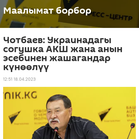
Маалымат борбор
Чотбаев: Украинадагы
согушка АКШ жана анын
эсебинен жашагандар
күнөөлүү
12:51 18.04.2023