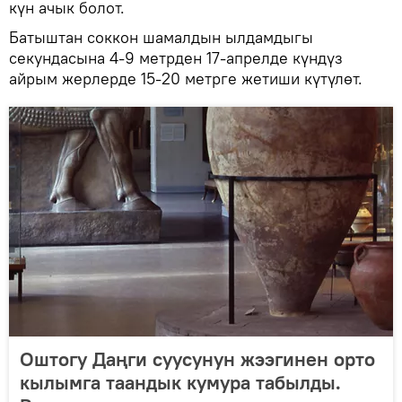
күн ачык болот.
Батыштан соккон шамалдын ылдамдыгы
секундасына 4-9 метрден 17-апрелде күндүз
айрым жерлерде 15-20 метрге жетиши күтүлөт.
Оштогу Даңги суусунун жээгинен орто
кылымга таандык кумура табылды.