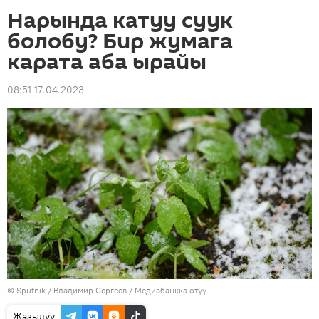
Нарында катуу суук
болобу? Бир жумага
карата аба ырайы
08:51 17.04.2023
©
Sputnik
/ Владимир Сергеев
/
Медиабанкка өтүү
Жазылуу