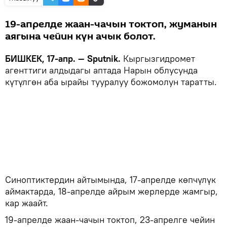
19-апрелде жаан-чачын токтоп, жуманын
аягына чейин күн ачык болот.
БИШКЕК, 17-апр. — Sputnik.
Кыргызгидромет
агенттиги алдыдагы аптада Нарын облусунда
күтүлгөн аба ырайы тууралуу божомолун таратты.
Синоптиктердин айтымында, 17-апрелде көпчүлүк
аймактарда, 18-апрелде айрым жерлерде жамгыр,
кар жаайт.
19-апрелде жаан-чачын токтоп, 23-апрелге чейин