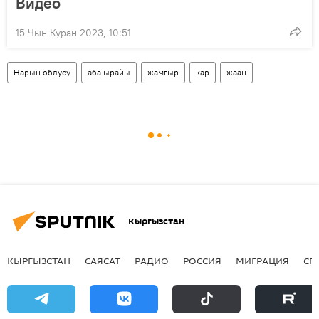
Видео
15 Чын Куран 2023, 10:51
Нарын облусу
аба ырайы
жамгыр
кар
жаан
Кыргызстан
КЫРГЫЗСТАН
САЯСАТ
РАДИО
РОССИЯ
МИГРАЦИЯ
СП