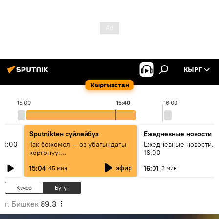
КЫРГ
Кыргызстан
15:00
15:40
16:00
Sputnikteн сүйлөйбүз
Ежедневные новости
15:00
Так божомол — өз убагындагы
Ежедневные новости. 
коргонуу:
16:00
гидрометеорологиялык кызмат
эфир
15:04
16:01
45 мин
3 мин
кантип өркүндөтүлүүдө
Кечээ
Бүгүн
г. Бишкек
89.3