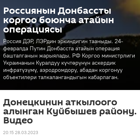
Россиянын Донбассты
коргоо боюнча атайын
операциясы
Россия ДЭР, ЛЭРдин эркиндигин тааныды. 24-
февралда Путин Донбасста атайын операция
башталганын жарыялады. РФ Коргоо министрлиги
Украинанын Куралдуу күчтөрүнүн аскердик
инфратүзүмү, аэродромдору, абадан коргонуу
объектилери талкалангандыгын кабарлаган.
Донецкинин аткылоого
алынган Куйбышев району.
Видео
20:15 28.03.2023