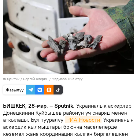
©
Sputnik
/ Сергей Аверин
/
Медиабанкка өтүү
Жазылуу
БИШКЕК, 28-мар. – Sputnik.
Украиналык аскерлер
Донецкинин Куйбышев районун үч снаряд менен
аткылады. Бул тууралуу
РИА Новости
Украинанын
аскердик кылмыштары боюнча маселелерде
көзөмөл жана координация кылган биргелешкен