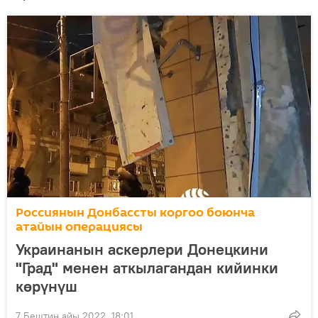
Россиянын Донбассты коргоо боюнча
атайын операциясы
Украинанын аскерлери Донецкини
"Град" менен аткылагандан кийинки
көрүнүш
7 Бештин айы 2022, 18:01