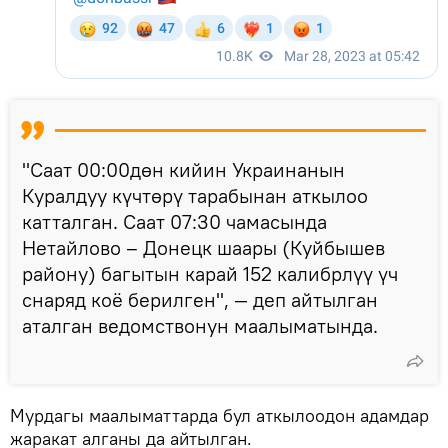
"Саат 00:00дөн кийин Украинанын
Куралдуу күчтөрү тарабынан аткылоо
катталган. Саат 07:30 чамасында
Нетайлово – Донецк шаары (Куйбышев
району) багытын карай 152 калибрлүү үч
снаряд коё берилген", — деп айтылган
аталган ведомствонун маалыматында.
Мурдагы маалыматтарда бул аткылоодон адамдар
жаракат алганы да айтылган.