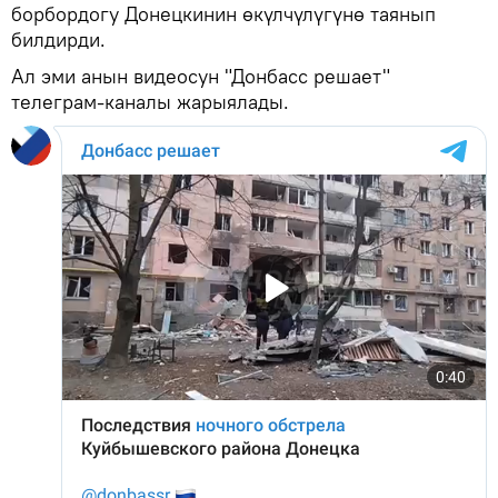
борбордогу Донецкинин өкүлчүлүгүнө таянып
билдирди.
Ал эми анын видеосун "Донбасс решает"
телеграм-каналы жарыялады.