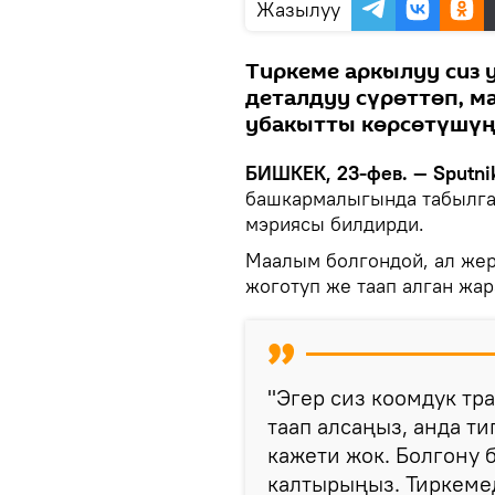
Жазылуу
Тиркеме аркылуу сиз 
деталдуу сүрөттөп, м
убакытты көрсөтүшүң
БИШКЕК, 23-фев. — Sputni
башкармалыгында табылга
мэриясы билдирди.
Маалым болгондой, ал же
жоготуп же таап алган жа
"Эгер сиз коомдук тр
таап алсаңыз, анда т
кажети жок. Болгону
калтырыңыз. Тиркемед