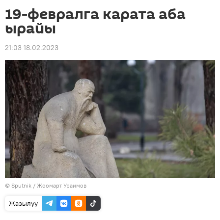
19-февралга карата аба
ырайы
21:03 18.02.2023
©
Sputnik / Жоомарт Ураимов
Жазылуу