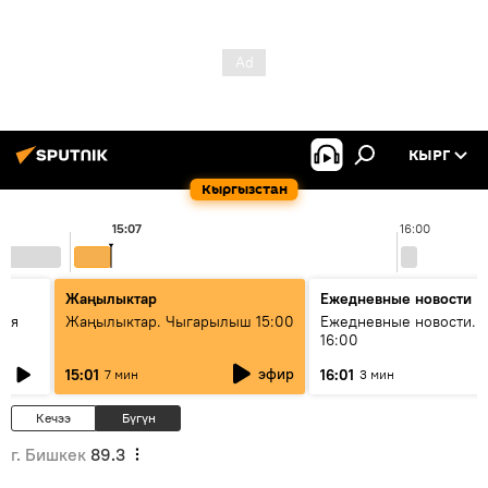
КЫРГ
Кыргызстан
15:07
16:00
Жаңылыктар
Ежедневные новости
кая
Жаңылыктар. Чыгарылыш 15:00
Ежедневные новости. 
16:00
эфир
15:01
16:01
7 мин
3 мин
Кечээ
Бүгүн
г. Бишкек
89.3