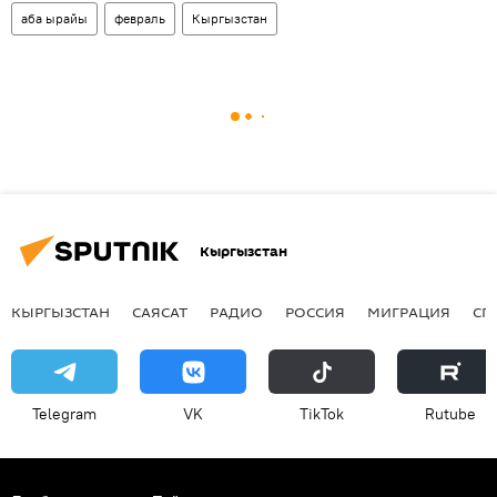
аба ырайы
февраль
Кыргызстан
Кыргызстан
КЫРГЫЗСТАН
САЯСАТ
РАДИО
РОССИЯ
МИГРАЦИЯ
СП
Telegram
VK
ТikТоk
Rutube