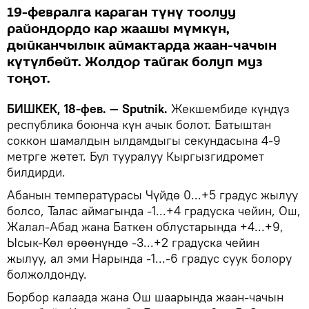
19-февралга караган түнү тоолуу
райондордо кар жаашы мүмкүн,
дыйканчылык аймактарда жаан-чачын
күтүлбөйт. Жолдор тайгак болуп муз
тоңот.
БИШКЕК, 18-фев. — Sputnik.
Жекшембиде күндүз
республика боюнча күн ачык болот. Батыштан
соккон шамалдын ылдамдыгы секундасына 4-9
метрге жетет. Бул тууралуу Кыргызгидромет
билдирди.
Абанын температурасы Чүйдө 0...+5 градус жылуу
болсо, Талас аймагында -1...+4 градуска чейин, Ош,
Жалал-Абад жана Баткен облустарында +4...+9,
Ысык-Көл өрөөнүндө -3...+2 градуска чейин
жылуу, ал эми Нарында -1...-6 градус суук болору
болжолдонду.
Борбор калаада жана Ош шаарында жаан-чачын