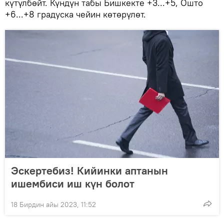
күтүлбөйт. Күндүн табы Бишкекте +3...+5, Ошто
+6...+8 градуска чейин көтөрүлөт.
Эскертебиз! Кийинки аптанын
ишембиси иш күн болот
18 Бирдин айы 2023, 11:52