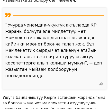
маалыматка ээ болору белгиленген.
"Учурда ченемдик-укуктук актыларда КР
жараны болууга эле милдеттүү. Чет
мамлекеттин жарандыгынан чыккандан
кийинки мөөнөт боюнча талап жок. Бул
мамлекеттик сырды чет өлкөнүн атайын
кызматтарына жеткирип туруу сыяктуу
кесепеттерге алып келиши мүмкүн", — деп
жазылган мыйзам долбоорунун
негиздемесинде.
Ушуга байланыштуу Кыргызстандын жарандыгына
ээ болгон жана чет мамлекеттин атуулдугунан
чыккан учурдан тартып беш жылдан кем эмес