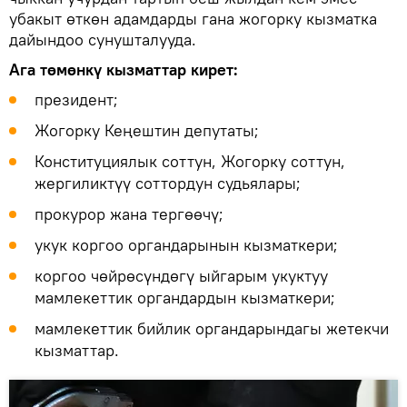
убакыт өткөн адамдарды гана жогорку кызматка
дайындоо сунушталууда.
Ага төмөнкү кызматтар кирет:
президент;
Жогорку Кеңештин депутаты;
Конституциялык соттун, Жогорку соттун,
жергиликтүү соттордун судьялары;
прокурор жана тергөөчү;
укук коргоо органдарынын кызматкери;
коргоо чөйрөсүндөгү ыйгарым укуктуу
мамлекеттик органдардын кызматкери;
мамлекеттик бийлик органдарындагы жетекчи
кызматтар.