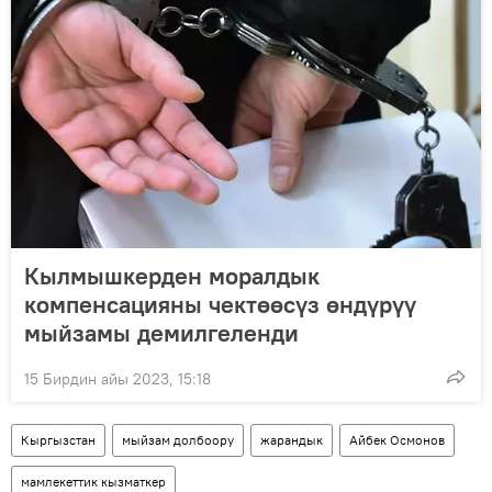
Кылмышкерден моралдык
компенсацияны чектөөсүз өндүрүү
мыйзамы демилгеленди
15 Бирдин айы 2023, 15:18
Кыргызстан
мыйзам долбоору
жарандык
Айбек Осмонов
мамлекеттик кызматкер