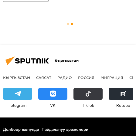
Кыргызстан
КЫРГЫЗСТАН
САЯСАТ
РАДИО
РОССИЯ
МИГРАЦИЯ
СП
Telegram
VK
ТikТоk
Rutube
Долбоор жөнүндө
Пайдалануу эрежелери