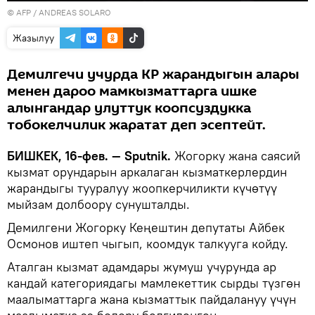
©
AFP
/ ANDREAS SOLARO
Жазылуу
Демилгечи учурда КР жарандыгын алары
менен дароо мамкызматтарга ишке
алынгандар улуттук коопсуздукка
тобокелчилик жаратат деп эсептейт.
БИШКЕК, 16-фев. — Sputnik.
Жогорку жана саясий
кызмат орундарын аркалаган кызматкерлердин
жарандыгы тууралуу жоопкерчиликти күчөтүү
мыйзам долбоору сунушталды.
Демилгени Жогорку Кеңештин депутаты Айбек
Осмонов иштеп чыгып, коомдук талкууга койду.
Аталган кызмат адамдары жумуш учурунда ар
кандай категориядагы мамлекеттик сырды түзгөн
маалыматтарга жана кызматтык пайдалануу үчүн