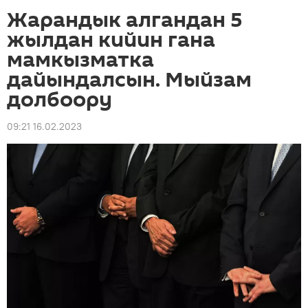
Жарандык алгандан 5
жылдан кийин гана
мамкызматка
дайындалсын. Мыйзам
долбоору
09:21 16.02.2023