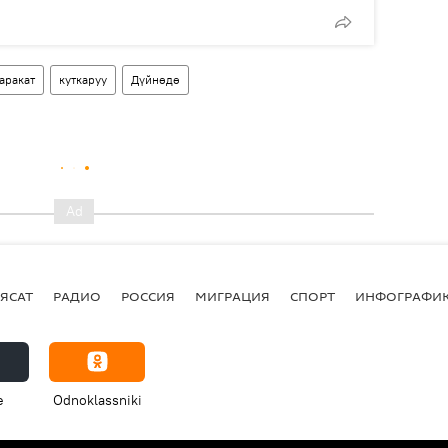
аракат
куткаруу
Дүйнөдө
ЯСАТ
РАДИО
РОССИЯ
МИГРАЦИЯ
СПОРТ
ИНФОГРАФИ
e
Odnoklassniki