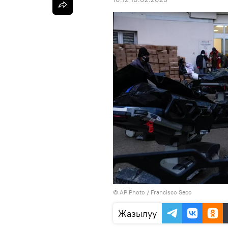
©
AP Photo
/ Francisco Seco
Жазылуу