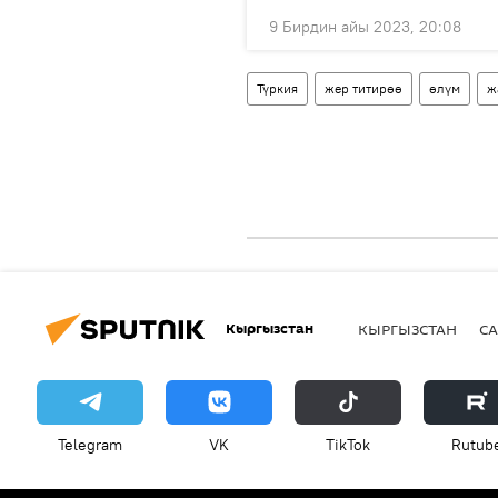
9 Бирдин айы 2023, 20:08
Түркия
жер титирөө
өлүм
ж
Кыргызстан
КЫРГЫЗСТАН
СА
Telegram
VK
ТikТоk
Rutub