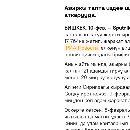
Азыркы тапта издөө и
аткарууда.
БИШКЕК, 10-фев. — Sputni
катталган катуу жер тити
17 764кө жетип, жаракат а
РИА Новости
өлкөнүн виц
провинциясындагы брифин
Анын айтымында, акыркы 
калган 121 адамды тирүү 
менен 29 миң куткаруучу а
Ал эми Сириядагы кырдаал
Соңку ирет кечээ, 9-февра
миңден көп адам жаракат 
Эскерте кетсек, 6-февраль
чыгышында магнитудасы 7,
кийин да улам кайталанып
жылдан берки эң катуу зил