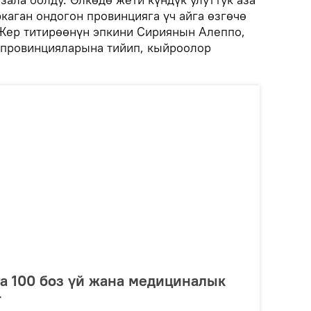
каган ондогон провинцияга үч айга өзгөчө
Жер титирөөнүн эпкини Сириянын Алеппо,
с провинцияларына тийип, кыйроолор
а 100 боз үй жана медициналык
т