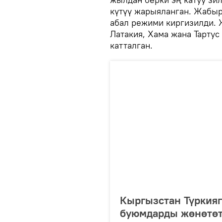
күтүү жарыяланган. Жабыр
абал режими киргизилди. 
Латакия, Хама жана Тарту
катталган.
Кыргызстан Түркияг
буюмдарды жөнөтө