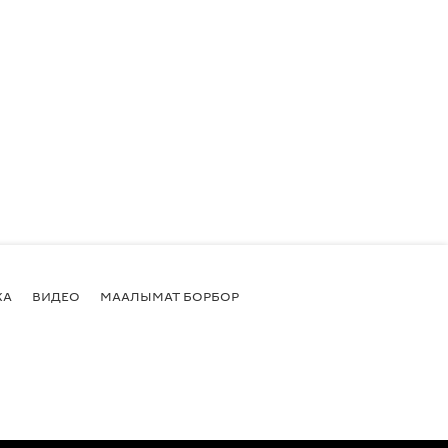
КА
ВИДЕО
МААЛЫМАТ БОРБОР