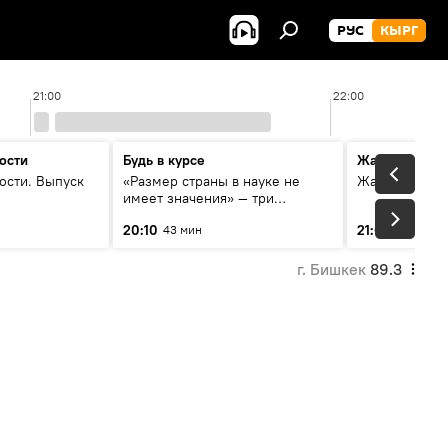
РУС
КЫРГ
21:00
22:00
ости
Будь в курсе
Жаңылыктар
ости. Выпуск
«Размер страны в науке не
Жаңылыктар.
имеет значения» — три
эксперта о сотрудничестве
20:10
21:01
43 мин
3 мин
России и Кыргызстана в
образовании и исследованиях
г. Бишкек
89.3