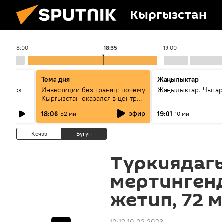
Кыргызстан
18:00
18:35
19:00
Тема дня
Жаңылыктар
Выпуск
Инвестиции без границ: почему
Жаңылыктар. Чыга
Кыргызстан оказался в центре
внимания бизнеса
эфир
18:06
19:01
52 мин
10 мин
Кечээ
Бүгүн
Түркиядаг
мертингенд
жетип, 72 
10:12 10.02.2023