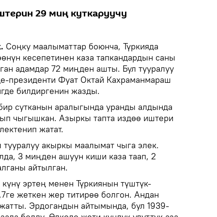
штерин 29 миң куткаруучу
k.
Соңку маалыматтар боюнча, Түркияда
рөөнүн кесепетинен каза тапкандардын саны
лган адамдар 72 миңден ашты. Бул тууралуу
е-президенти Фуат Октай Кахраманмараш
где билдиргенин жазды.
бир сутканын аралыгында уранды алдында
алып чыгышкан. Азыркы тапта издөө иштери
лектенип жатат.
 тууралуу акыркы маалымат чыга элек.
лда, 3 миңден ашуун киши каза таап, 2
алганы айтылган.
 күнү эртең менен Түркиянын түштүк-
7ге жеткен жер титирөө болгон. Андан
 жатты. Эрдогандын айтымында, бул 1939-
зала болду. Өлкөдө жети күндүк улуттук аза