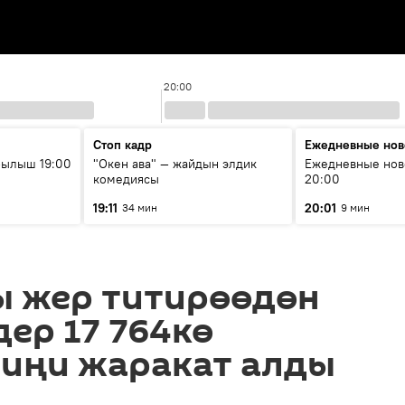
20:00
Стоп кадр
Ежедневные нов
рылыш 19:00
"Окен ава" — жайдын элдик
Ежедневные нов
комедиясы
20:00
19:11
20:01
34 мин
9 мин
ы жер титирөөдөн
ер 17 764кө
миңи жаракат алды