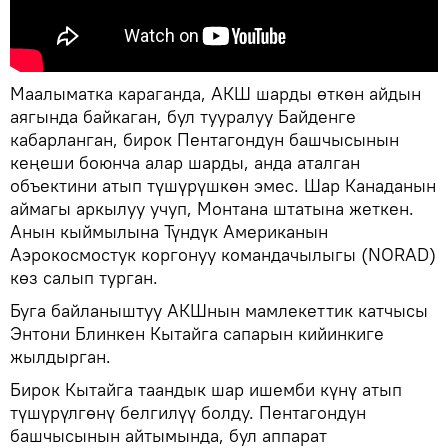
Маалыматка караганда, АКШ шарды өткөн айдын
аягында байкаган, бул тууралуу Байденге
кабарланган, бирок Пентагондун башчысынын
кеңеши боюнча алар шарды, анда аталган
объектини атып түшүрүшкөн эмес. Шар Канаданын
аймагы аркылуу учуп, Монтана штатына жеткен.
Анын кыймылына Түндүк Американын
Аэрокосмостук коргонуу командачылыгы (NORAD)
көз салып турган.
Буга байланыштуу АКШнын мамлекеттик катчысы
Энтони Блинкен Кытайга сапарын кийинкиге
жылдырган.
Бирок Кытайга таандык шар ишемби күнү атып
түшүрүлгөнү белгилүү болду. Пентагондун
башчысынын айтымында, бул аппарат