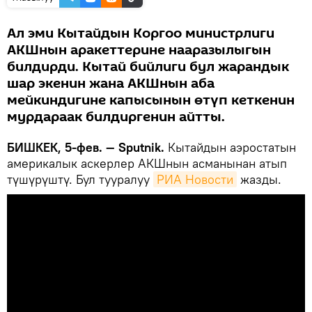
Ал эми Кытайдын Коргоо министрлиги
АКШнын аракеттерине нааразылыгын
билдирди. Кытай бийлиги бул жарандык
шар экенин жана АКШнын аба
мейкиндигине капысынын өтүп кеткенин
мурдараак билдиргенин айтты.
БИШКЕК, 5-фев. — Sputnik.
Кытайдын аэростатын
америкалык аскерлер АКШнын асманынан атып
түшүрүштү. Бул тууралуу
РИА Новости
жазды.