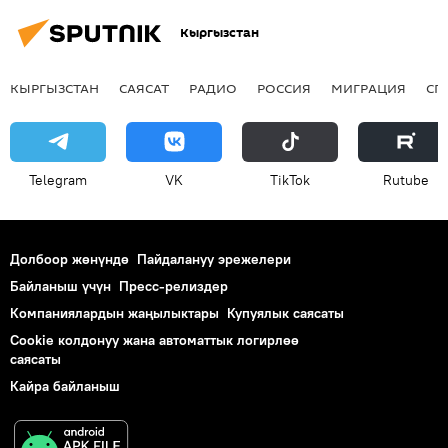
Кыргызстан
КЫРГЫЗСТАН
САЯСАТ
РАДИО
РОССИЯ
МИГРАЦИЯ
СП
Telegram
VK
ТikТоk
Rutube
Долбоор жөнүндө
Пайдалануу эрежелери
Байланыш үчүн
Пресс-релиздер
Компаниялардын жаңылыктары
Купуялык саясаты
Cookie колдонуу жана автоматтык логирлөө
саясаты
Кайра байланыш