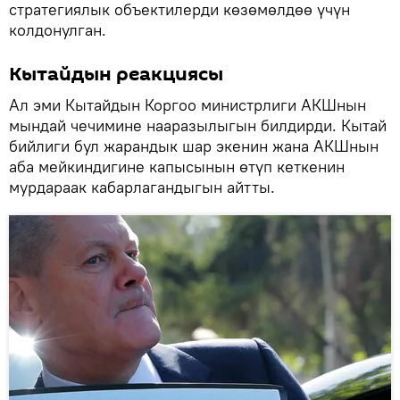
стратегиялык объектилерди көзөмөлдөө үчүн
колдонулган.
Кытайдын реакциясы
Ал эми Кытайдын Коргоо министрлиги АКШнын
мындай чечимине нааразылыгын билдирди. Кытай
бийлиги бул жарандык шар экенин жана АКШнын
аба мейкиндигине капысынын өтүп кеткенин
мурдараак кабарлагандыгын айтты.