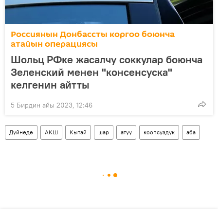
Россиянын Донбассты коргоо боюнча
атайын операциясы
Шольц РФке жасалчу соккулар боюнча
Зеленский менен "консенсуска"
келгенин айтты
5 Бирдин айы 2023, 12:46
Дүйнөдө
АКШ
Кытай
шар
атуу
коопсуздук
аба