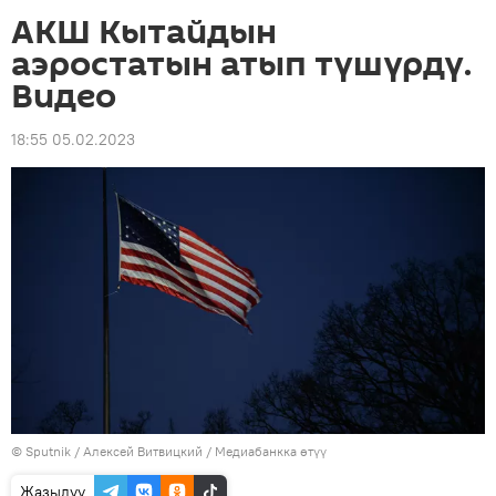
АКШ Кытайдын
аэростатын атып түшүрдү.
Видео
18:55 05.02.2023
©
Sputnik
/ Алексей Витвицкий
/
Медиабанкка өтүү
Жазылуу