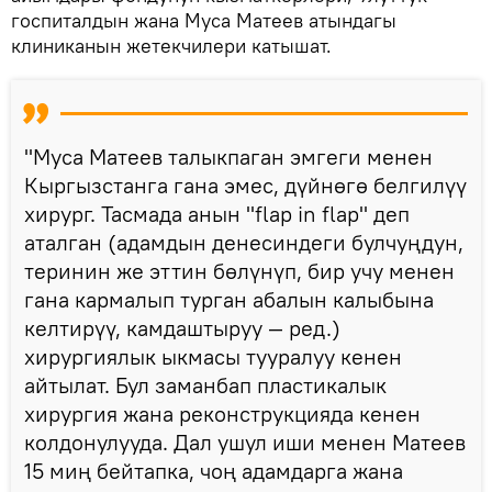
госпиталдын жана Муса Матеев атындагы
клиниканын жетекчилери катышат.
"Муса Матеев талыкпаган эмгеги менен
Кыргызстанга гана эмес, дүйнөгө белгилүү
хирург. Тасмада анын "flap in flap" деп
аталган (адамдын денесиндеги булчуңдун,
теринин же эттин бөлүнүп, бир учу менен
гана кармалып турган абалын калыбына
келтирүү, камдаштыруу — ред.)
хирургиялык ыкмасы тууралуу кенен
айтылат. Бул заманбап пластикалык
хирургия жана реконструкцияда кенен
колдонулууда. Дал ушул иши менен Матеев
15 миң бейтапка, чоң адамдарга жана