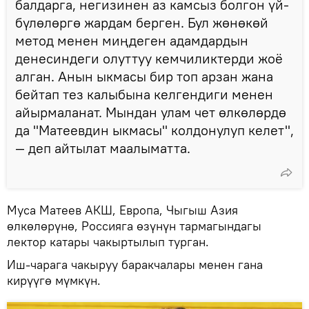
балдарга, негизинен аз камсыз болгон үй-
бүлөлөргө жардам берген. Бул жөнөкөй
метод менен миңдеген адамдардын
денесиндеги олуттуу кемчиликтерди жоё
алган. Анын ыкмасы бир топ арзан жана
бейтап тез калыбына келгендиги менен
айырмаланат. Мындан улам чет өлкөлөрдө
да "Матеевдин ыкмасы" колдонулуп келет",
— деп айтылат маалыматта.
Муса Матеев АКШ, Европа, Чыгыш Азия
өлкөлөрүнө, Россияга өзүнүн тармагындагы
лектор катары чакыртылып турган.
Иш-чарага чакыруу баракчалары менен гана
кирүүгө мүмкүн.