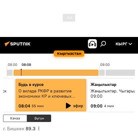
КЫРГ
Кыргызстан
08:00
08:08
09:00
Будь в курсе
Жаңылыктар
уск
О вкладе РКФР в развитие
Жаңылыктар. Чыгары
экономики КР и ключевых
09:00
секторах до 2030 года
эфир
08:04
09:00
55 мин
4 мин
Кечээ
Бүгүн
г. Бишкек
89.3