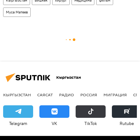
Кыргызстан
Бишкек
хирург
медицина
фильм
Муса Матеев
Кыргызстан
КЫРГЫЗСТАН
САЯСАТ
РАДИО
РОССИЯ
МИГРАЦИЯ
СП
Telegram
VK
ТikТоk
Rutube