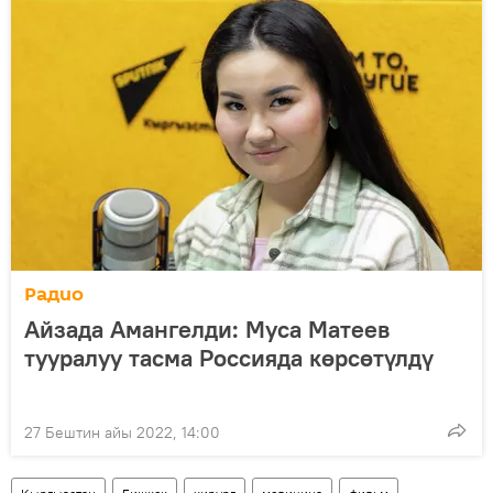
Радио
Айзада Амангелди: Муса Матеев
тууралуу тасма Россияда көрсөтүлдү
27 Бештин айы 2022, 14:00