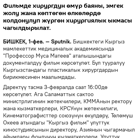
Фильмде хирургдун өмүр баяны, эмгек
жолу жана көптөгөн өлкөлөрдө
колдонулуп жүргөн хирургиялык ыкмасы
чагылдырылат.
БИШКЕК, 1-фев. — Sputnik.
Бишкектеги Кыргыз
мамлекеттик медициналык академиясында
"Профессор Муса Матеев" аталышындагы
документалдуу фильм көрсөтүлөт. Бул тууралуу
Кыргызстандагы пластикалык хирургдардын
бирикмесинен маалымдады.
Даректүү тасма 3-февралда саат 16:00дө
көрсөтүлөт. Ага Саламаттык сактоо
министрлигинин жетекчилери, КММАнын ректору
жана кызматкерлери, КРСУнун жетекчилиги,
Кинематографисттер союзунун өкүлдөрү, Төлөмүш
Океев атындагы "Кыргыз фильм" улуттук
киностудиясынын директору, Азиянын чыгармачыл
айымдары фондунун кызматкерлери, Улуттук