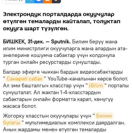
Электрондук порталдарда окуучулар
өтүлгөн темаларды кайталап, толуктап
окууга шарт түзүлгөн.
БИШКЕК, 31-дек. — Sputnik.
Билим берүү жана
илим министрлиги окуучуларга жана алардын ата-
энелерине кошумча сабактар үчүн колдонула
турган онлайн ресурстарды сунуштады.
Балдар эфирге чыккан бардык видеосабактарды
"
Санарип сабак
" YouTube-каналынан көрсө болот.
Ал эми башталгыч класстар үчүн "
iBilim
" порталы
сунушталат. Ал жактан 1-4-класстардын
сабактарын онлайн форматта карап, көнүгүү
жасаса болот.
Жогорку класстын окуучулары үчүн "
Билим 
булагы
" мультимедиалык комплекси даярдалган.
Анын жардамы менен өтүлгөн темаларды