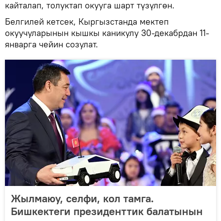
кайталап, толуктап окууга шарт түзүлгөн.
Белгилей кетсек, Кыргызстанда мектеп
окуучуларынын кышкы каникулу 30-декабрдан 11-
январга чейин созулат.
Жылмаюу, селфи, кол тамга.
Бишкектеги президенттик балатынын