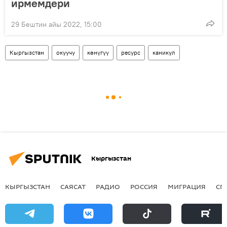
ирмемдери
29 Бештин айы 2022, 15:00
Кыргызстан
окуучу
көнүгүү
ресурс
каникул
Кыргызстан
КЫРГЫЗСТАН
САЯСАТ
РАДИО
РОССИЯ
МИГРАЦИЯ
СП