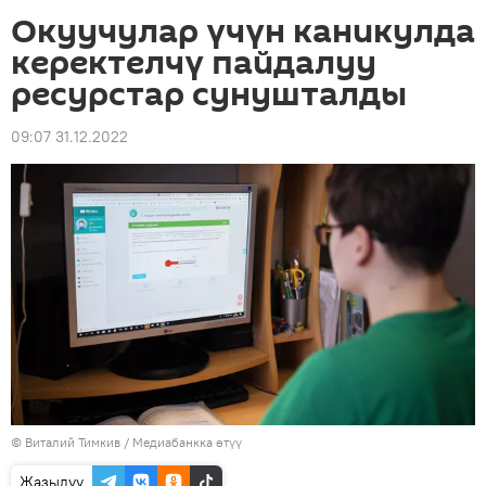
Окуучулар үчүн каникулда
керектелчү пайдалуу
ресурстар сунушталды
09:07 31.12.2022
© Виталий Тимкив
/
Медиабанкка өтүү
Жазылуу