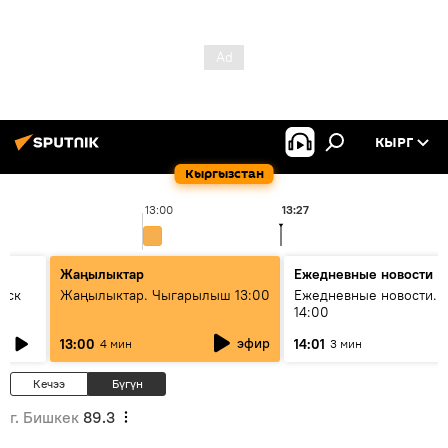
КЫРГ
Кыргызстан
13:00
13:27
Жаңылыктар
Ежедневные новости
уск
Жаңылыктар. Чыгарылыш 13:00
Ежедневные новости. 
14:00
эфир
13:00
14:01
4 мин
3 мин
Кечээ
Бүгүн
г. Бишкек
89.3