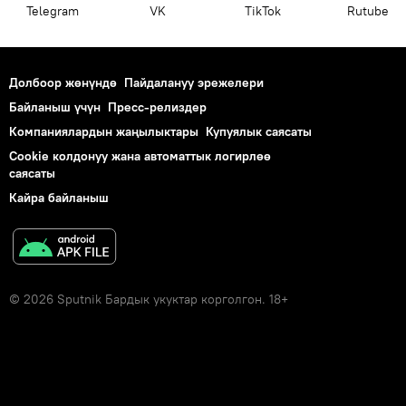
Telegram
VK
ТikТоk
Rutube
Долбоор жөнүндө
Пайдалануу эрежелери
Байланыш үчүн
Пресс-релиздер
Компаниялардын жаңылыктары
Купуялык саясаты
Cookie колдонуу жана автоматтык логирлөө
саясаты
Кайра байланыш
© 2026 Sputnik Бардык укуктар корголгон. 18+