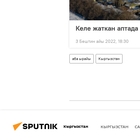
Келе жаткан аптада
3 Бештин айы 2022, 18:30
аба ырайы
Кыргызстан
Кыргызстан
КЫРГЫЗСТАН
СА