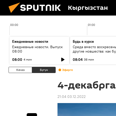
Кыргызстан
00:00
01:00
Ежедневные новости
Будь в курсе
Ежедневные новости. Выпуск
Среда вместо воскресень
08:00
другие новшества: как бу
проходить выборы в КР?
08:00
08:04
4 мин
38 мин
Кечээ
Бүгүн
Эфирге
4-декабрга
21:04 03.12.2022