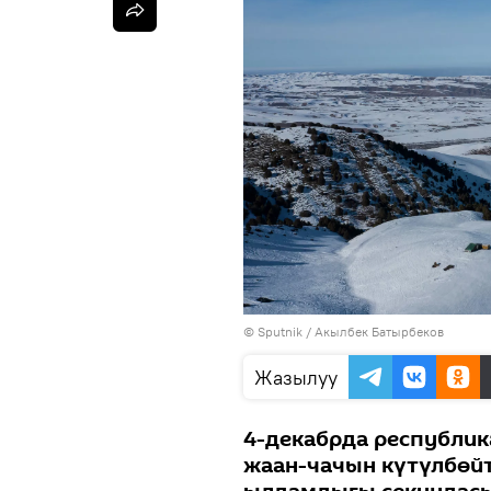
©
Sputnik / Акылбек Батырбеков
Жазылуу
4-декабрда республи
жаан-чачын күтүлбөй