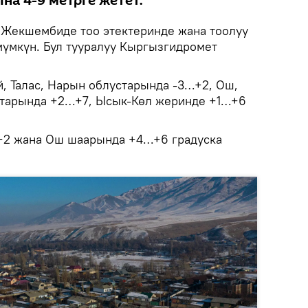
а 4-9 метрге жетет.
.
Жекшембиде тоо этектеринде жана тоолуу
үмкүн. Бул тууралуу Кыргызгидромет
, Талас, Нарын облустарында -3…+2, Ош,
ктарында +2…+7, Ысык-Көл жеринде +1…+6
+2 жана Ош шаарында +4…+6 градуска