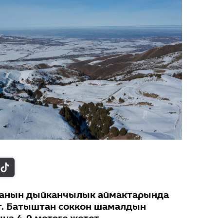
канын дыйканчылык аймактарында
т. Батыштан соккон шамалдын