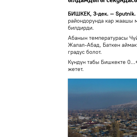
ылдамдыгы секундасын
БИШКЕК, 3-дек. — Sputnik
райондорунда кар жаашы м
билдирди.
Абанын температурасы Чүй
Жалал-Абад, Баткен айма
градус болот.
Күндүн табы Бишкекте 0…
жетет.