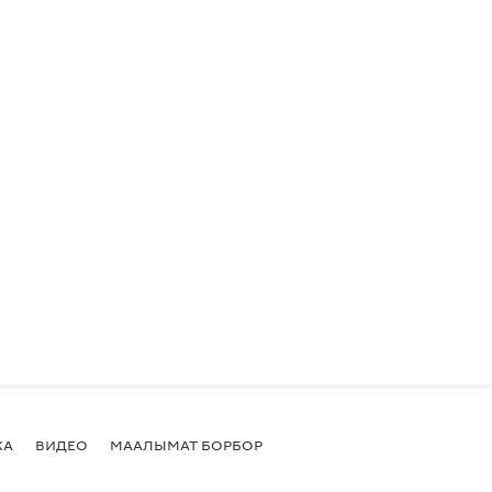
КА
ВИДЕО
МААЛЫМАТ БОРБОР