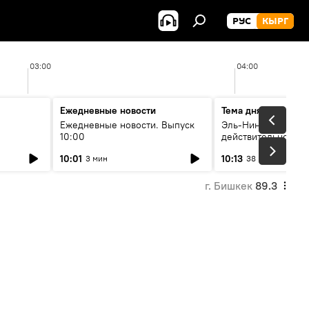
РУС
КЫРГ
03:00
04:00
Ежедневные новости
Тема дня
Ежедневные новости. Выпуск
Эль-Ниньо, жара и 
10:00
действительно вли
 өнүгүү
погоду в Кыргызст
10:01
10:13
3 мин
38 мин
г. Бишкек
89.3