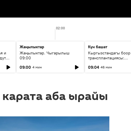
02:00
Жаңылыктар
Күн башат
я и
Жаңылыктар. Чыгарылыш
Кыргызстандагы боор
дут
09:00
трансплантациясы:
жетишкендиктер жана
09:00
09:04
4 мин
46 мин
келечеги
 карата аба ырайы