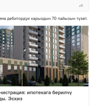
ма дебитордук карыздын 70 пайызын түзөт.
истрация: ипотекага берилчү
ды. Эскиз