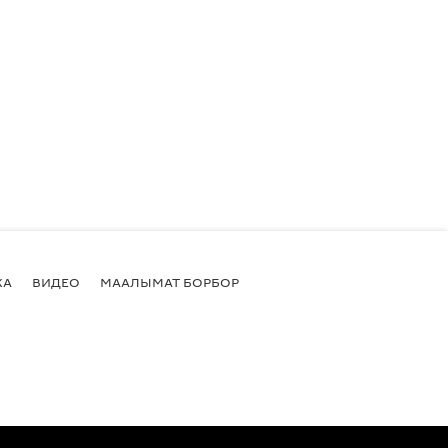
КА
ВИДЕО
МААЛЫМАТ БОРБОР