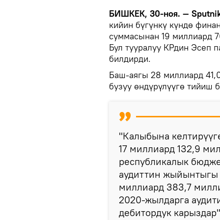
БИШКЕК, 30-ноя. — Sputni
кийин бүгүнкү күндө фин
суммасынан 19 миллиард 7
Бул тууралуу КРдин Эсеп 
билдирди.
Баш-аягы 28 миллиард 41
бузуу өндүрүлүүгө тийиш б
"Калыбына келтирүүг
17 миллиард 132,9 м
республикалык бюдж
аудиттин жыйынтыгы 
миллиард 383,7 милл
2020-жылдарга аудит
дебитордук карыздар"