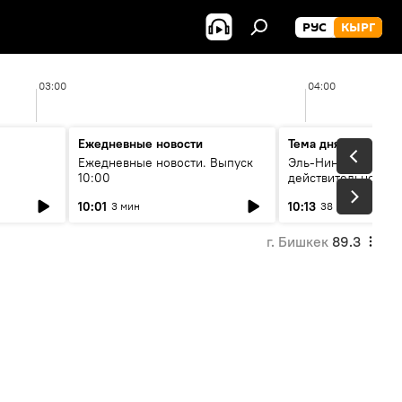
РУС
КЫРГ
03:00
04:00
Ежедневные новости
Тема дня
Ежедневные новости. Выпуск
Эль-Ниньо, жара и 
10:00
действительно вли
 өнүгүү
погоду в Кыргызст
10:01
10:13
3 мин
38 мин
г. Бишкек
89.3