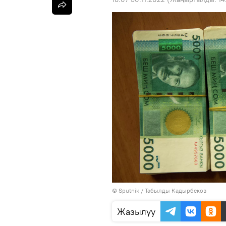
©
Sputnik / Табылды Кадырбеков
Жазылуу