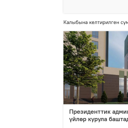
Калыбына келтирилген сум
Президенттик админ
үйлөр курула башта