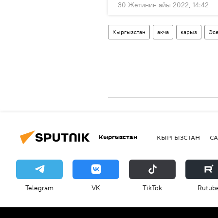
30 Жетинин айы 2022, 14:42
Кыргызстан
акча
карыз
Эсе
Кыргызстан
КЫРГЫЗСТАН
СА
Telegram
VK
ТikТоk
Rutub