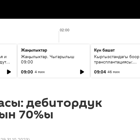
02:00
Жаңылыктар
Күн башат
я и
Жаңылыктар. Чыгарылыш
Кыргызстандагы боор
дут
09:00
трансплантациясы:
жетишкендиктер жана
09:00
09:04
4 мин
46 мин
келечеги
асы: дебитордук
ын 70%ы
:29 31.10.2023
)