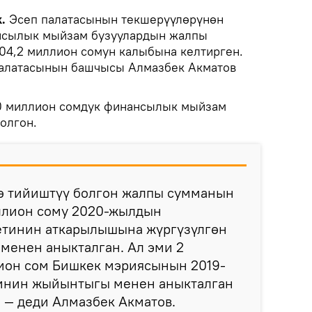
k.
Эсеп палатасынын текшерүүлөрүнөн
ансылык мыйзам бузуулардын жалпы
04,2 миллион сомун калыбына келтирген.
палатасынын башчысы Алмазбек Акматов
,0 миллион сомдук финансылык мыйзам
олгон.
ө тийиштүү болгон жалпы сумманын
иллион сому 2020-жылдын
етинин аткарылышына жүргүзүлгөн
менен аныкталган. Ал эми 2
ион сом Бишкек мэриясынын 2019-
инин жыйынтыгы менен аныкталган
 — деди Алмазбек Акматов.