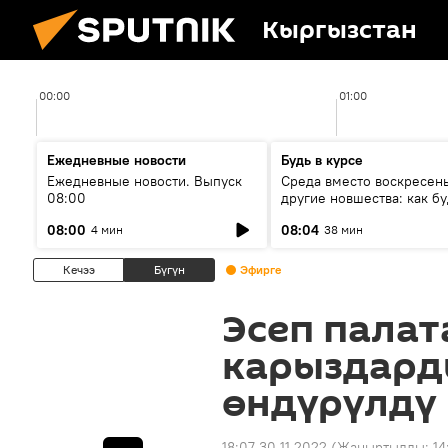
Кыргызстан
00:00
01:00
Ежедневные новости
Будь в курсе
Ежедневные новости. Выпуск
Среда вместо воскресень
08:00
другие новшества: как бу
проходить выборы в КР?
08:00
08:04
4 мин
38 мин
Кечээ
Бүгүн
Эфирге
Эсеп палат
карыздард
өндүрүлдү
18:07 30.11.2022
(Жаңыртылды:
14