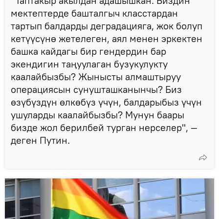
"Таптакыр акылдан адашышкан. Биздин
мектептерде башталгыч класстардан
тартып балдарды деградацияга, жок болуп
кетүүсүнө жетелеген, аял менен эркектен
башка кайдагы бир гендердин бар
экендигин таңуулаган бузукулукту
каалайбызбы? Жынысты алмаштыруу
операциясын сунушташканынчы? Биз
өзүбүздүн өлкөбүз үчүн, балдарыбыз үчүн
ушуларды каалайбызбы? Мунун баары
бизде жол берилбей турган нерселер", —
деген Путин.