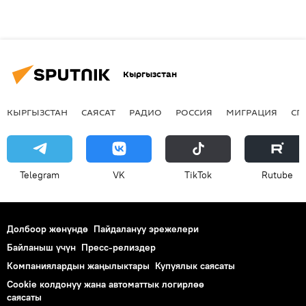
Кыргызстан
КЫРГЫЗСТАН
САЯСАТ
РАДИО
РОССИЯ
МИГРАЦИЯ
СП
Telegram
VK
ТikТоk
Rutube
Долбоор жөнүндө
Пайдалануу эрежелери
Байланыш үчүн
Пресс-релиздер
Компаниялардын жаңылыктары
Купуялык саясаты
Cookie колдонуу жана автоматтык логирлөө
саясаты