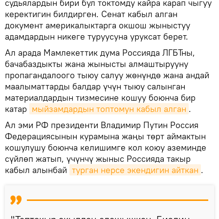
судьялардын бири бул токтомду кайра карап чыгуу
керектигин билдирген. Сенат кабыл алган
документ америкалыктарга окшош жыныстуу
адамдардын никеге туруусуна уруксат берет.
Ал арада Мамлекеттик дума Россияда ЛГБТны,
бачабаздыкты жана жынысты алмаштырууну
пропагандалоого тыюу салуу жөнүндө жана андай
маалыматтарды балдар үчүн тыюу салынган
материалдардын тизмесине кошуу боюнча бир
катар
мыйзамдардын топтомун кабыл алган
.
Ал эми РФ президенти Владимир Путин Россия
Федерациясынын курамына жаңы төрт аймактын
кошулушу боюнча келишимге кол коюу аземинде
сүйлөп жатып, үчүнчү жыныс Россияда такыр
кабыл алынбай
турган нерсе экендигин айткан
.