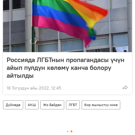
Россияда ЛГБТнын пропагандасы үчүн
айып пулдун көлөмү канча болору
айтылды
18 Тогуздун айы 2022, 12:45
Дүйнөдө
АКШ
Жо Байден
ЛГБТ
бир жыныстуу нике