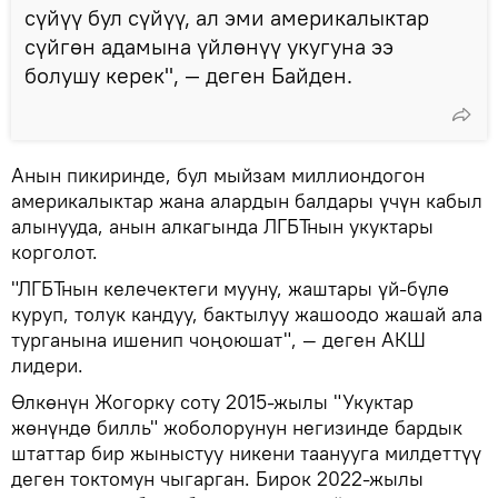
сүйүү бул сүйүү, ал эми америкалыктар
сүйгөн адамына үйлөнүү укугуна ээ
болушу керек", — деген Байден.
Анын пикиринде, бул мыйзам миллиондогон
америкалыктар жана алардын балдары үчүн кабыл
алынууда, анын алкагында ЛГБТнын укуктары
корголот.
"ЛГБТнын келечектеги мууну, жаштары үй-бүлө
куруп, толук кандуу, бактылуу жашоодо жашай ала
турганына ишенип чоңоюшат", — деген АКШ
лидери.
Өлкөнүн Жогорку соту 2015-жылы "Укуктар
жөнүндө билль" жоболорунун негизинде бардык
штаттар бир жыныстуу никени таанууга милдеттүү
деген токтомун чыгарган. Бирок 2022-жылы