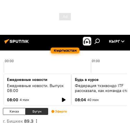
КЫРГ
Кыргызстан
00:00
01:00
Ежедневные новости
Будь в курсе
Ежедневные новости. Выпуск
Федерация тхэквондо ITF
08:00
рассказала, как команда ста
жертвой мошенников
08:00
08:04
4 мин
40 мин
Кечээ
Бүгүн
Эфирге
г. Бишкек
89.3