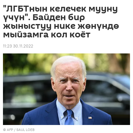
"ЛГБТнын келечек мууну
үчүн". Байден бир
жыныстуу нике жөнүндө
мыйзамга кол коёт
11:23 30.11.2022
©
AFP
/ SAUL LOEB