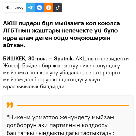
Жазылуу
АКШ лидери бул мыйзамга кол коюлса
ЛГБТнын жаштары келечекте үй-бүлө
кура алам деген ойдо чоңоюшарын
айткан.
БИШКЕК, 30-ноя. — Sputnik.
АКШнын президенти
Жозеф Байден бир жыныстуу нике жөнүндөгү
мыйзамга кол коюуну убадалап, сенаторлорго
мыйзам долбоорун колдогондугу үчүн
ыраазычылык билдирди.
"Никени урматтоо жөнүндөгү мыйзам
долбоорун эки партиянын колдоосу
баштапкы чындыкты дагы тастыктады: