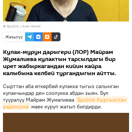
©
Sputnik
/ Асел Акмат
Жазылуу
Кулак-мурун дарыгери (ЛОР) Майрам
Жумалиева кулактын тарсылдагы бир
ирет жабыркагандан кийин кайра
калыбына келбей тургандыгын айтты.
Сырттан аба өткөрбөй кулакка тыгыз салынган
кулакчындар ден соолукка абдан зыян. Бул
тууралуу Майрам Жумалиева
Sputnik Кыргызстан 
радиосуна
маек куруп жатып билдирди.