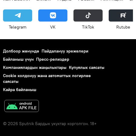
Telegram
VK
ТikТоk
Rutube
Долбоор жөнүндө
Пайдалануу эрежелери
Байланыш үчүн
Пресс-релиздер
Компаниялардын жаңылыктары
Купуялык саясаты
Cookie колдонуу жана автоматтык логирлөө
саясаты
Кайра байланыш
© 2026 Sputnik Бардык укуктар корголгон. 18+