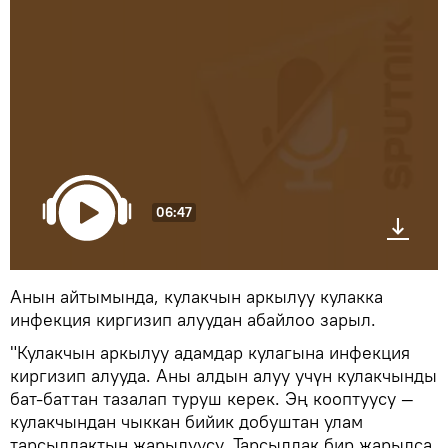
06:47
Анын айтымында, кулакчын аркылуу кулакка
инфекция киргизип алуудан абайлоо зарыл.
"Кулакчын аркылуу адамдар кулагына инфекция
киргизип алууда. Аны алдын алуу учүн кулакчынды
бат-баттан тазалап туруш керек. Эң кооптуусу —
кулакчындан чыккан бийик добуштан улам
тарсылдактын жарылуусу. Тарсылдак бир жарылса