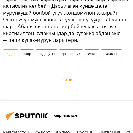
калыбына келбейт. Дарылаган күндө деле
мурункудай болбой угуу жөндөмүнөн ажырайт.
Ошол үчүн музыканы катуу коюп угуудан абайлоо
шарт. Абаны сырттан өткөрбөй кулакка тыгыз
киргизилген кулакчындар да кулакка абдан зыян",
— деди кулак-мурун дарыгери.
Радио
эфир
медицина
ден соолук
кулак
кулакчын
Кыргызстан
КЫРГЫЗСТАН
САЯСАТ
РАДИО
РОССИЯ
МИГРАЦИЯ
СП