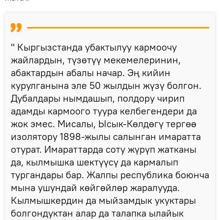
" Кыргызстанда убактылуу кармоочу
жайлардын, түзөтүү мекемелеринин,
абактардын абалы начар. Эң кийин
курулганына эле 50 жылдын жүзү болгон.
Дубалдары нымдашып, полдору чирип
адамды кармоого туура келбегендери да
жок эмес. Мисалы, Ысык-Көлдөгү тергөө
изолятору 1898-жылы салынган имаратта
отурат. Имараттарда соту жүрүп жатканы
да, кылмышка шектүүсү да кармалып
тургандары бар. Жалпы республика боюнча
мына ушундай көйгөйлөр жаралууда.
Кылмышкердин да мыйзамдык укуктары
болгондуктан алар да талапка ылайык