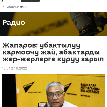
г. Бишкек
89.3
Радио
Жапаров: убактылуу
кармоочу жай, абактарды
жер-жерлерге куруу зарыл
16:34 27.11.2022