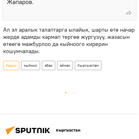
Жапаров.
Ал эл аралык талаптарга ылайык, шарты өтө начар
жерде адамды кармап тергөө жүргүзүү, жазасын
өтөөгө мажбурлоо да кыйноого кирерин
кошумчалады.
Радио
кыйноо
абак
аймак
Кыргызстан
Кыргызстан