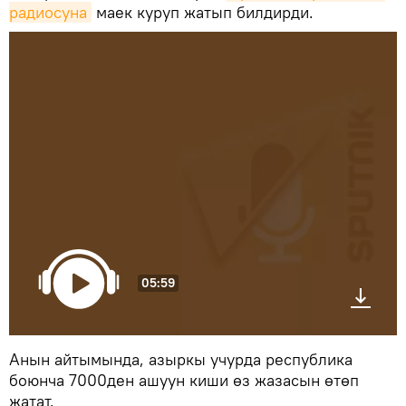
радиосуна
маек куруп жатып билдирди.
05:59
Анын айтымында, азыркы учурда республика
боюнча 7000ден ашуун киши өз жазасын өтөп
жатат.