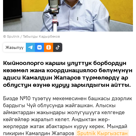
©
Sputnik / Табылды Кадырбеков
Жазылуу
Кыйноолорго каршы улуттук борбордун
көзөмөл жана координациялоо бөлүмүнүн
адиси Камалдин Жапаров түрмөлөрдү ар
облустун өзүнө куруу зарылдыгын айтты.
Бизде №10 түзөтүү мекемесинен башкасы дээрлик
бардыгы Чүй облусунда жайгашкан. Алыскы
аймактардан жакындары жолугушууга келгенде
көйгөйлөр жаралып келет. Андыктан жер-
жерлерде жатак абактарын куруу керек. Мындай
пикирин Камалдин Жапаров
Sputnik Кыргызстан 