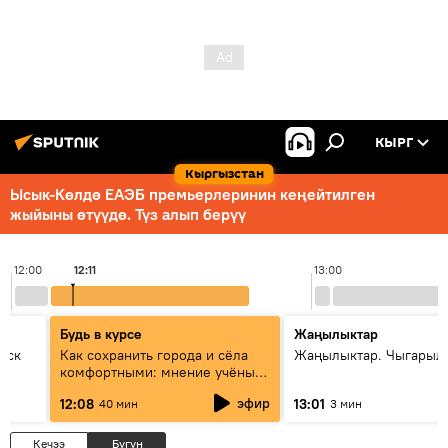
КЫРГ
Кыргызстан
Ысык-Көлдө ЕАЭБ премьерлеринин кеңейтилген
жыйыны өтүүдө. Түз алып берүү
12:00
12:11
13:00
Будь в курсе
Жаңылыктар
уск
Как сохранить города и сёла
Жаңылыктар. Чыгарыл
комфортными: мнение учёных
Евразии
эфир
12:08
13:01
40 мин
3 мин
Кечээ
Бүгүн