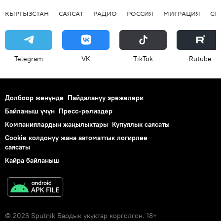
КЫРГЫЗСТАН
САЯСАТ
РАДИО
РОССИЯ
МИГРАЦИЯ
СП
Telegram
VK
ТikТоk
Rutube
Долбоор жөнүндө
Пайдалануу эрежелери
Байланыш үчүн
Пресс-релиздер
Компаниялардын жаңылыктары
Купуялык саясаты
Cookie колдонуу жана автоматтык логирлөө
саясаты
Кайра байланыш
© 2026 Sputnik Бардык укуктар корголгон. 18+