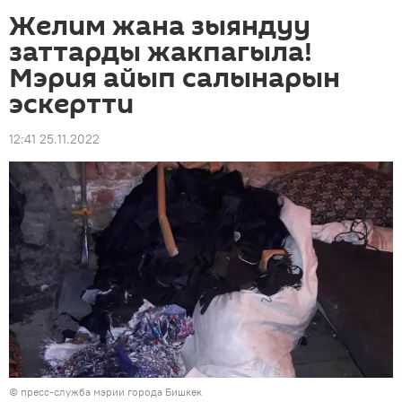
Желим жана зыяндуу
заттарды жакпагыла!
Мэрия айып салынарын
эскертти
12:41 25.11.2022
©
пресс-служба мэрии города Бишкек