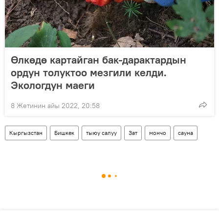
Өлкөдө картайган бак-дарактардын
ордун толуктоо мезгили келди.
Экологдун маеги
8 Жетинин айы 2022, 20:58
Кыргызстан
Бишкек
тыюу салуу
Зат
мончо
сауна