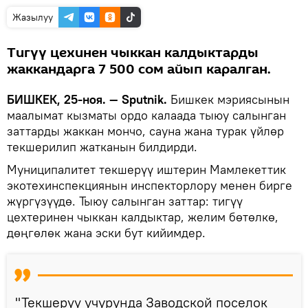
Жазылуу
Тигүү цехинен чыккан калдыктарды
жаккандарга 7 500 сом айып каралган.
БИШКЕК, 25-ноя. — Sputnik.
Бишкек мэриясынын
маалымат кызматы ордо калаада тыюу салынган
заттарды жаккан мончо, сауна жана турак үйлөр
текшерилип жатканын билдирди.
Муниципалитет текшерүү иштерин Мамлекеттик
экотехинспекциянын инспекторлору менен бирге
жүргүзүүдө. Тыюу салынган заттар: тигүү
цехтеринен чыккан калдыктар, желим бөтөлкө,
дөңгөлөк жана эски бут кийимдер.
"Текшерүү учурунда Заводской поселок