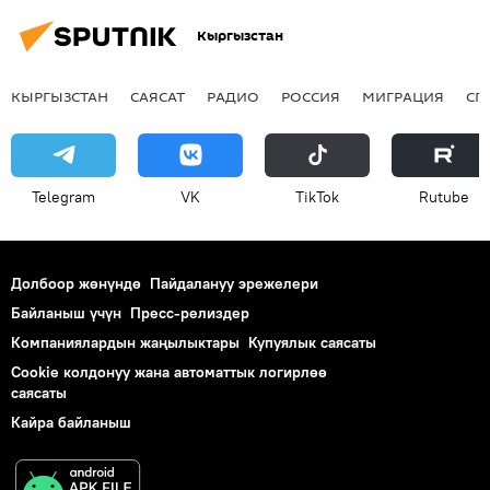
Кыргызстан
КЫРГЫЗСТАН
САЯСАТ
РАДИО
РОССИЯ
МИГРАЦИЯ
СП
Telegram
VK
ТikТоk
Rutube
Долбоор жөнүндө
Пайдалануу эрежелери
Байланыш үчүн
Пресс-релиздер
Компаниялардын жаңылыктары
Купуялык саясаты
Cookie колдонуу жана автоматтык логирлөө
саясаты
Кайра байланыш