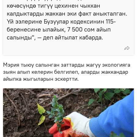
көчөсүндө тигүү цехинен чыккан
калдыктарды жаккан эки факт аныкталган.
Үй ээлерине Бузуулар кодексинин 115-
беренесине ылайык, 7 500 сом айып
салынды", — деп айтылат кабарда.
Мэрия тыюу салынган заттарды жагуу экологияга
зыян алып келерин белгилеп, аларды жаккандар
айыпка жыгыларын эскертти.