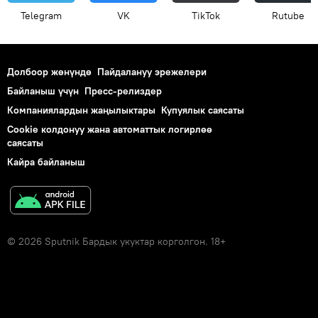
Telegram
VK
ТikТоk
Rutube
Долбоор жөнүндө
Пайдалануу эрежелери
Байланыш үчүн
Пресс-релиздер
Компаниялардын жаңылыктары
Купуялык саясаты
Cookie колдонуу жана автоматтык логирлөө
саясаты
Кайра байланыш
© 2026 Sputnik Бардык укуктар корголгон. 18+