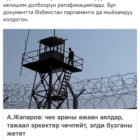
келишим долбоорун ратификациялады. Бул
документти Өзбекстан парламенти да мыйзамдуу
колдогон.
А.Жапаров: чек араны ажаан аялдар,
тажаал эркектер чечпейт, элди бузганы
жетет