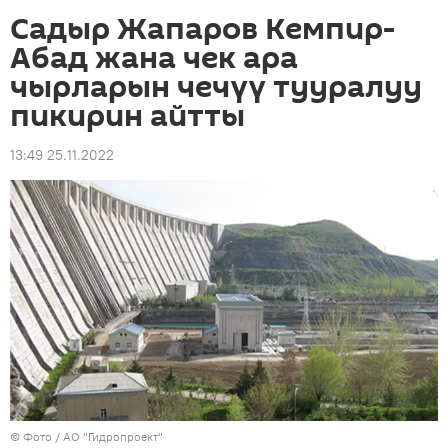
Садыр Жапаров Кемпир-
Абад жана чек ара
чырларын чечүү тууралуу
пикирин айтты
13:49 25.11.2022
© Фото /
АО "Гидропроект"