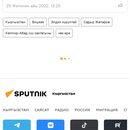
25 Жетинин айы 2022, 13:20
Кыргызстан
Бишкек
Элдик курултай
Садыр Жапаров
Кемпир-Абад суу сактагычы
чек ара
Кыргызстан
КЫРГЫЗСТАН
САЯСАТ
РАДИО
РОССИЯ
МИГРАЦИЯ
СП