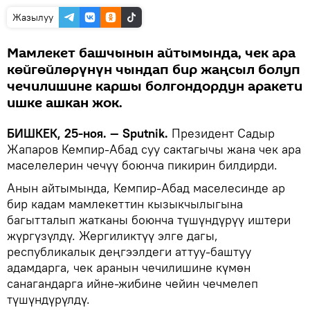
Жазылуу
Мамлекет башчынын айтымында, чек ара
көйгөйлөрүнүн чындап бир жаңсыл болуп
чечилишине каршы болгондордун аракети
ишке ашкан жок.
БИШКЕК, 25-ноя. — Sputnik.
Президент Садыр
Жапаров Кемпир-Абад суу сактагычы жана чек ара
маселелерин чечүү боюнча пикирин билдирди.
Анын айтымында, Кемпир-Абад маселесинде ар
бир кадам мамлекеттин кызыкчылыгына
багытталып жатканы боюнча түшүндүрүү иштери
жүргүзүлдү. Жергиликтүү элге дагы,
республикалык деңгээлдеги аттуу-баштуу
адамдарга, чек аранын чечилишине күмөн
санагандарга ийне-жибине чейин чечмелеп
түшүндүрүлдү.