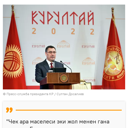
©
Пресс-служба президента КР / Султан Досалиев
"Чек ара маселеси эки жол менен гана