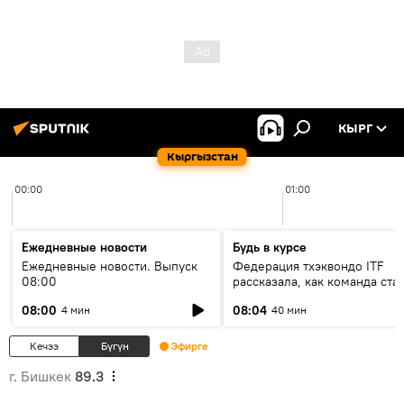
КЫРГ
Кыргызстан
00:00
01:00
Ежедневные новости
Будь в курсе
Ежедневные новости. Выпуск
Федерация тхэквондо ITF
08:00
рассказала, как команда ста
жертвой мошенников
08:00
08:04
4 мин
40 мин
Кечээ
Бүгүн
Эфирге
г. Бишкек
89.3