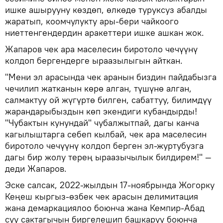
ишке ашырууну көздөп, өлкөдө туруксуз абалды
жаратып, коомчулукту ары-бери чайкоого
ниеттенгендердин аракеттери ишке ашкан жок.
Жапаров чек ара маселесин биротоло чечүүнү
колдоп бергендерге ыраазылыгын айткан.
"Мени эл арасында чек аранын биздин пайдабызга
чечилип жатканын көрө алган, түшүнө алган,
салмактуу ой жүгүртө билген, сабаттуу, билимдүү
жарандарыбыздын көп экендиги кубандырды!
"Чубактын кунундай" чубалжытпай, дагы канча
кагылыштарга себеп кылбай, чек ара маселесин
биротоло чечүүнү колдоп берген эл-журтубузга
дагы бир жолу терең ыраазычылык билдирем!" —
деди Жапаров.
Эске салсак, 2022-жылдын 17-ноябрында Жогорку
Кеңеш кыргыз-өзбек чек арасын делимитация
жана демаркациялоо боюнча жана Кемпир-Абад
суу сактагычын биргелешип башкаруу боюнча