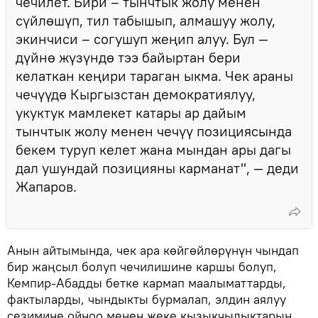
чечилет. Бири – тынчтык жолу менен
сүйлөшүп, тил табышып, алмашуу жолу,
экинчиси – согушуп жеңип алуу. Бул —
дүйнө жүзүндө тээ байыртан бери
келаткан кеңири тараган ыкма. Чек араны
чечүүдө Кыргызстан демократиялуу,
укуктук мамлекет катары ар дайым
тынчтык жолу менен чечүү позициясында
бекем туруп келет жана мындан ары дагы
дал ушундай позицияны карманат", — деди
Жапаров.
Анын айтымында, чек ара көйгөйлөрүнүн чындап
бир жаңсыл болуп чечилишине каршы болуп,
Кемпир-Абадды бетке кармап маалыматтарды,
фактыларды, чындыкты бурмалап, элдин аялуу
сезимине ойноо менен жеке кызыкчылыктарын