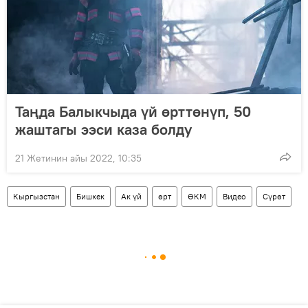
Таңда Балыкчыда үй өрттөнүп, 50
жаштагы ээси каза болду
21 Жетинин айы 2022, 10:35
Кыргызстан
Бишкек
Ак үй
өрт
ӨКМ
Видео
Сүрөт