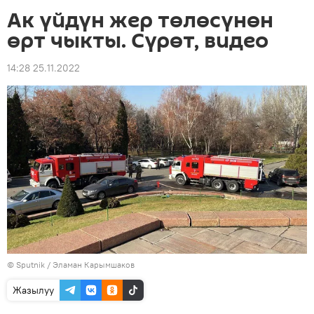
Ак үйдүн жер төлөсүнөн
өрт чыкты. Сүрөт, видео
14:28 25.11.2022
©
Sputnik
/ Эламан Карымшаков
Жазылуу