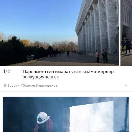
1
/2
Парламенттин имаратынан кызматкерлер
эвакуацияланган
©
Sputnik
/ Эламан Карымшаков