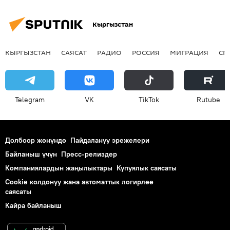
Кыргызстан
КЫРГЫЗСТАН
САЯСАТ
РАДИО
РОССИЯ
МИГРАЦИЯ
СП
Telegram
VK
ТikТоk
Rutube
Долбоор жөнүндө
Пайдалануу эрежелери
Байланыш үчүн
Пресс-релиздер
Компаниялардын жаңылыктары
Купуялык саясаты
Cookie колдонуу жана автоматтык логирлөө
саясаты
Кайра байланыш