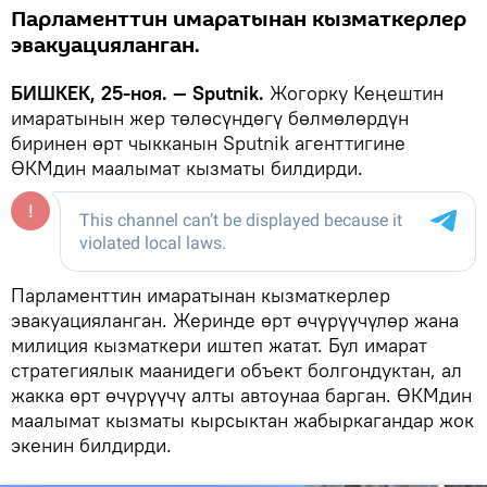
Парламенттин имаратынан кызматкерлер
эвакуацияланган.
БИШКЕК, 25-ноя. — Sputnik.
Жогорку Кеңештин
имаратынын жер төлөсүндөгү бөлмөлөрдүн
биринен өрт чыкканын Sputnik агенттигине
ӨКМдин маалымат кызматы билдирди.
Парламенттин имаратынан кызматкерлер
эвакуацияланган. Жеринде өрт өчүрүүчүлөр жана
милиция кызматкери иштеп жатат. Бул имарат
стратегиялык маанидеги объект болгондуктан, ал
жакка өрт өчүрүүчү алты автоунаа барган. ӨКМдин
маалымат кызматы кырсыктан жабыркагандар жок
экенин билдирди.