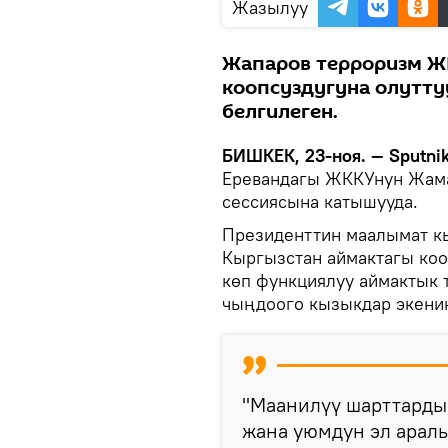
Жазылуу
Жапаров терроризм Ж
коопсуздугуна олутту
белгилеген.
БИШКЕК, 23-ноя. — Sputnik
Еревандагы ЖККУнун Жама
сессиясына катышууда.
Президенттин маалымат к
Кыргызстан аймактагы кооп
көп функциялуу аймактык 
чыңдоого кызыкдар экенин
"Маанилүү шарттарды
жана уюмдун эл арал