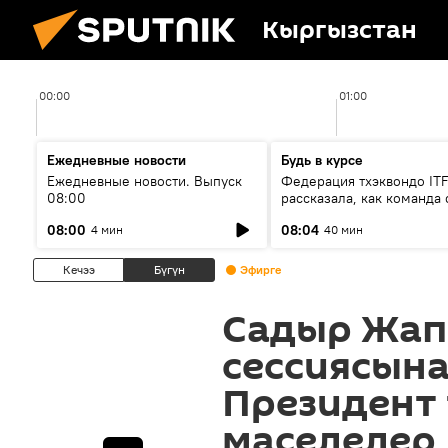
Кыргызстан
00:00
01:00
Ежедневные новости
Будь в курсе
Ежедневные новости. Выпуск
Федерация тхэквондо IT
08:00
рассказала, как команда 
жертвой мошенников
08:00
08:04
4 мин
40 мин
Кечээ
Бүгүн
Эфирге
Садыр Жап
сессиясын
Президент 
маселелер