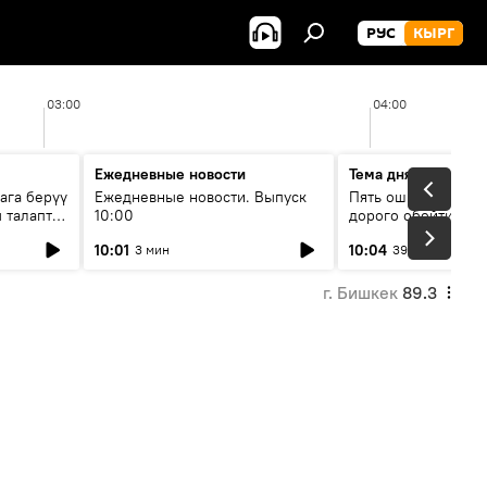
РУС
КЫРГ
03:00
04:00
Ежедневные новости
Тема дня
ага берүү
Ежедневные новости. Выпуск
Пять ошибок котор
 талаптар
10:00
дорого обойтись п
жилья
10:01
10:04
3 мин
39 мин
г. Бишкек
89.3