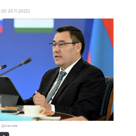
1:20 23.11.2022
)
н Досалиев