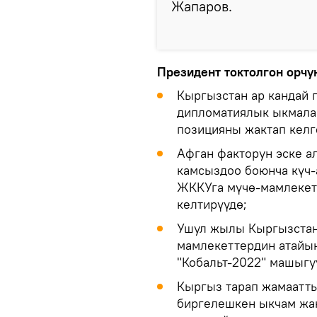
Жапаров.
Президент токтолгон орчу
Кыргызстан ар кандай 
дипломатиялык ыкмалар
позицияны жактап келг
Афган факторун эске ал
камсыздоо боюнча күч-
ЖККУга мүчө-мамлекетт
келтирүүдө;
Ушул жылы Кыргызстан
мамлекеттердин атайын
"Кобальт-2022" машыгуу
Кыргыз тарап жамаатты
биргелешкен ыкчам жа