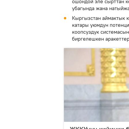
ошондой эле сырттан к
убагында жана натыйжа
Кыргызстан аймактык 
катары уюмдун потенц
коопсуздук системасын
биргелешкен аракеттер