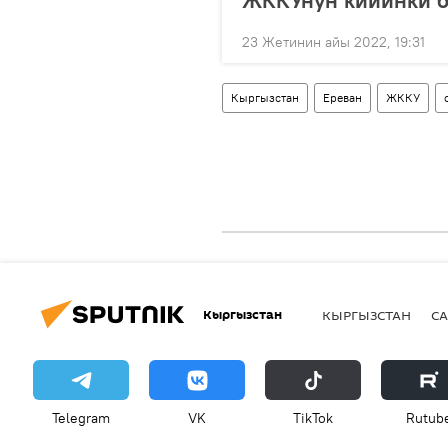
ЖККУнун кийинки б
23 Жетинин айы 2022, 19:31
Кыргызстан
Ереван
ЖККУ
Кыргызстан
КЫРГЫЗСТАН
СА
Telegram
VK
ТikТоk
Rutub