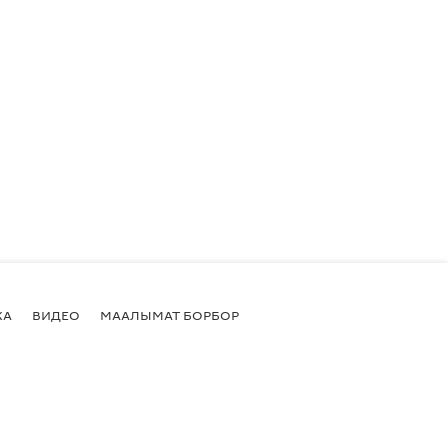
КА
ВИДЕО
МААЛЫМАТ БОРБОР