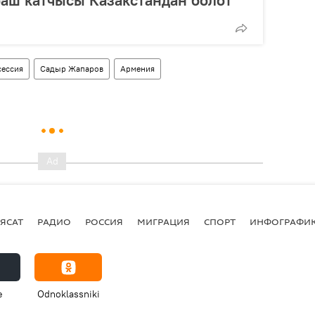
аш катчысы Казакстандан болот
сессия
Садыр Жапаров
Армения
ЯСАТ
РАДИО
РОССИЯ
МИГРАЦИЯ
СПОРТ
ИНФОГРАФИ
e
Odnoklassniki