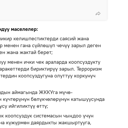
ндуу маселелер:
пикир келишпестиктерди саясий жана
 менен гана сүйлөшүп чечүү зарыл деген
ен жана жактай берет;
уу менен ички чек араларда коопсуздукту
аракеттерди бириктирүү зарыл. Терроризм
ердин коопсуздугуна олуттуу коркунуч
дын аймагында ЖККУга мүчө-
 күчтөрүнүн бөлүкчөлөрүнүн катышуусунда
су ийгиликтүү өттү;
к коопсуздук системасын чыңдоо үчүн
на күжүрмөн даярдыкты жакшыртууга,