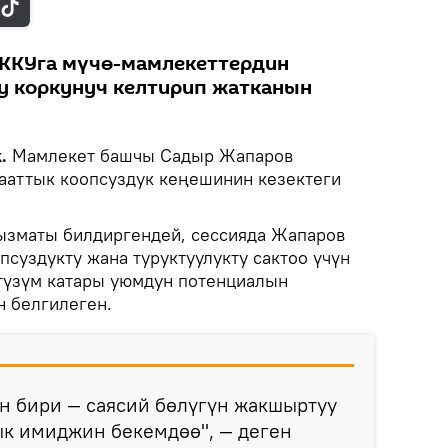
ККУга мүчө-мамлекеттердин
у коркунуч келтирип жатканын
.
Мамлекет башчы Садыр Жапаров
аттык коопсуздук кеңешинин кезектеги
ызматы билдиргендей, сессияда Жапаров
суздукту жана туруктуулукту сактоо үчүн
түзүм катары уюмдун потенциалын
 белгилеген.
н бири — саясий бөлүгүн жакшыртуу
ык имиджин бекемдөө", — деген