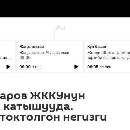
02:00
Жаңылыктар
Күн башат
F
Жаңылыктар. Чыгарылыш
Жерди 49 жылга ижар
стала
09:00
тартиби өзгөрөт: жаңы
эмнени көздөйт?
09:00
09:05
4 мин
44 мин
аров ЖККУнун
а катышууда.
токтолгон негизги