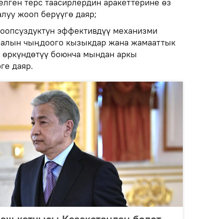
елген терс таасирлердин аракеттерине өз
луу жооп берүүгө даяр;
коопсуздуктун эффективдүү механизми
иалын чыңдоого кызыкдар жана жамааттык
 өркүндөтүү боюнча мындан аркы
ге даяр.