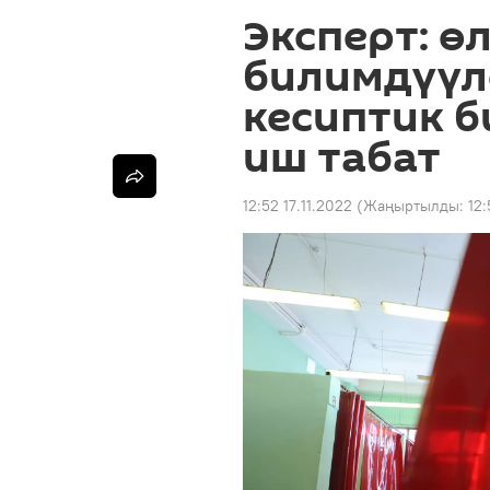
Эксперт: ө
билимдүүл
кесиптик б
иш табат
12:52 17.11.2022
(Жаңыртылды:
12: