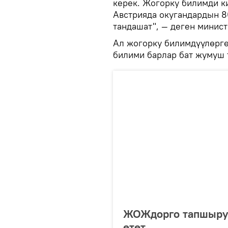
керек. Жогорку билимди к
Австрияда окугандардын 8
тандашат", — деген минист
Ал жогорку билимдүүлөрг
билими барлар бат жумуш 
ЖОЖдорго тапшыруу
өтөт