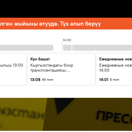
ген жыйыны өтүүдө. Түз алып берүү
14:00
Күн башат
Ежедневные нов
рылыш 13:00
Кыргызстандагы боор
Ежедневные нов
трансплантациясы:
14:00
жетишкендиктер жана өнүгүү
13:08
14:01
46 мин
6 мин
келечеги
р