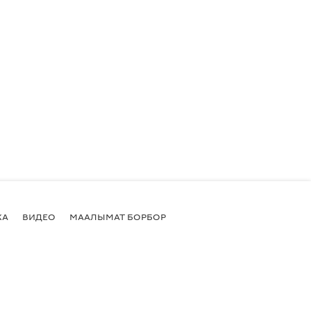
КА
ВИДЕО
МААЛЫМАТ БОРБОР