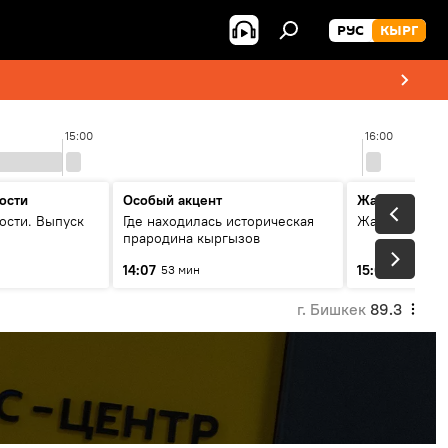
РУС
КЫРГ
15:00
16:00
ости
Особый акцент
Жаңылыктар
ости. Выпуск
Где находилась историческая
Жаңылыктар.
прародина кыргызов
14:07
15:01
53 мин
3 мин
г. Бишкек
89.3