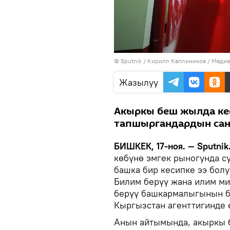
©
Sputnik
/ Кирилл Каллиников
/
Медиа
Жазылуу
Акыркы беш жылда ке
тапшыргандардын саны
БИШКЕК, 17-ноя. — Sputnik
көбүнө эмгек рыногунда су
башка бир кесипке ээ болу
Билим берүү жана илим ми
берүү башкармалыгынын б
Кыргызстан агенттигинде 
Анын айтымында, акыркы 