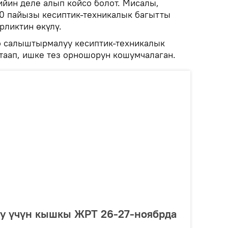
ийин деле алып койсо болот. Мисалы,
0 пайызы кесиптик-техникалык багытты
рликтин өкүлү.
ө салыштырмалуу кесиптик-техникалык
таап, ишке тез орношорун кошумчалаган.
 үчүн кышкы ЖРТ 26-27-ноябрда