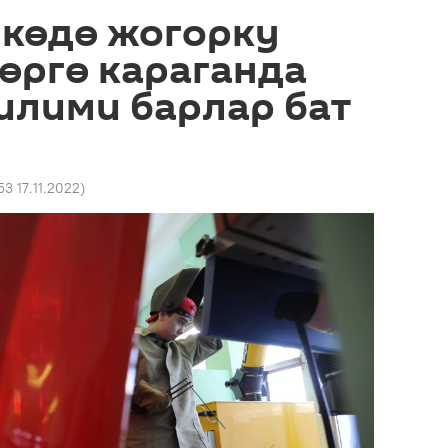
лкөдө жогорку
өргө караганда
илими барлар бат
53 17.11.2022
)