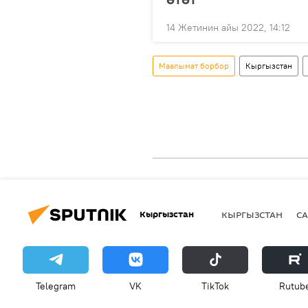
14 Жетинин айы 2022, 14:12
Маалымат борбор
Кыргызстан
Кыргызстан
КЫРГЫЗСТАН
СА
Telegram
VK
ТikТоk
Rutub