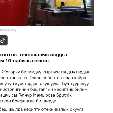
банкка өтүү
сиптик-техникалык окууга
 10 пайызга өскөн.
.
Жогорку билимдүү кыргызстандыктардын
роо-талап аз. Ошол себептен алар кайра
ш үчүн курстардан окушууда. Бул тууралуу
нистрлигинин башталгыч кесиптик билим
ашчысы Гүлнур Мамырова Sputnik
өткөн брифингде билдирди.
беш жылда кесиптик-техникалык окууга