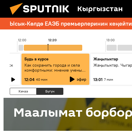
Кыргызстан
Ысык-Көлдө ЕАЭБ премьерлеринин кеңейтил
12:00
12:20
13:00
Будь в курсе
Жаңылыктар
Выпуск
Как сохранить города и села
Жаңылыктар. Чыга
комфортными: мнение ученых
Евразии
эфир
12:04
13:01
40 мин
7 мин
Кечээ
Бүгүн
Маалымат борбо