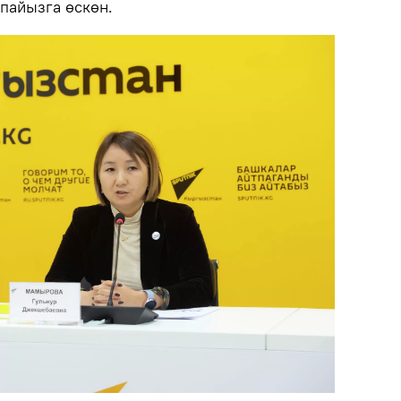
пайызга өскөн.