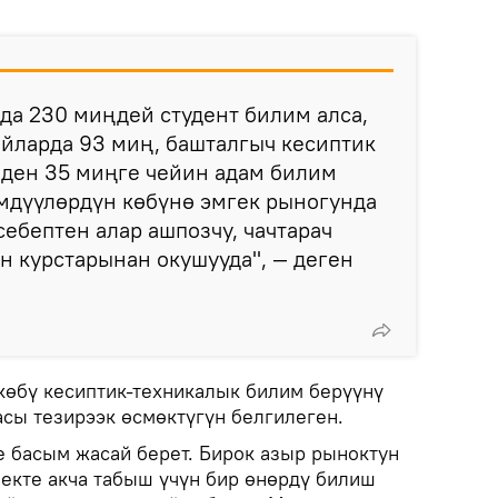
да 230 миңдей студент билим алса,
айларда 93 миң, башталгыч кесиптик
ңден 35 миңге чейин адам билим
мдүүлөрдүн көбүнө эмгек рыногунда
себептен алар ашпозчу, чачтарач
н курстарынан окушууда", — деген
өбү кесиптик-техникалык билим берүүнү
асы тезирээк өсмөктүгүн белгилеген.
е басым жасай берет. Бирок азыр рыноктун
зекте акча табыш үчүн бир өнөрдү билиш