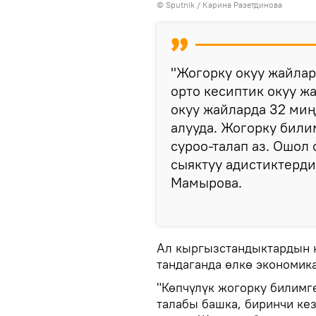
©
Sputnik
/ Карина Разетдинова
"Жогорку окуу жайлар
орто кесиптик окуу ж
окуу жайларда 32 ми
алууда. Жогорку били
суроо-талап аз. Ошол 
сыяктуу адистиктерди
Мамырова.
Ал кыргызстандыктардын к
тандаганда өлкө экономик
"Көпчүлүк жогорку билимг
талабы башка, биринчи ке