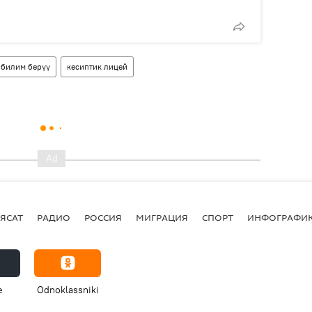
билим берүү
кесиптик лицей
ЯСАТ
РАДИО
РОССИЯ
МИГРАЦИЯ
СПОРТ
ИНФОГРАФИ
e
Odnoklassniki