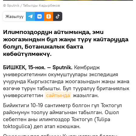
©
Sputnik / Табылды Кадырбеков
Жазылуу
Илимпоздордун айтымында, эми
жоогазындын бул жаңы түрү кайтарууда
болуп, Ботаникалык бакта
көбөйтүлмөкчү.
БИШКЕК, 15-ноя. — Sputnik.
Кембридж
университетинин окумуштуулары экспедиция
учурунда Кыргызстанда жоогазындын жаңы жана
өзгөчө түрүн табышты. Бул тууралуу британиялык
университеттин
сайтында
жазылган.
Бийиктиги 10-19 сантиметр болгон гүл Токтогул
районунун тоолуу аймагынан табылган. Ошол
себептен аны илимпоздор Токтогул (Tulipa
toktogulica) деп атап коюшкан.