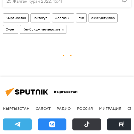
25 Жалган Куран 2022, 15:41
Кыргызстан
Токтогул
жоогазын
гүл
окумуштуулар
Сүрөт
Кембридж университети
Кыргызстан
КЫРГЫЗСТАН
САЯСАТ
РАДИО
РОССИЯ
МИГРАЦИЯ
СП