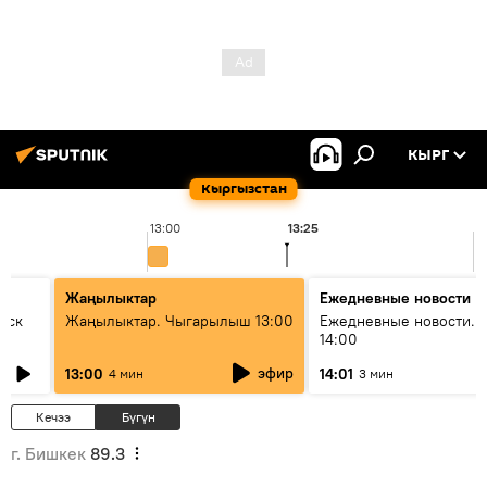
КЫРГ
Кыргызстан
13:00
13:25
1
Жаңылыктар
Ежедневные новости
уск
Жаңылыктар. Чыгарылыш 13:00
Ежедневные новости. 
14:00
эфир
13:00
14:01
4 мин
3 мин
Кечээ
Бүгүн
г. Бишкек
89.3