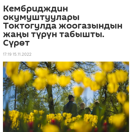
Кембридждин
окумуштуулары
Токтогулда жоогазындын
жаңы түрүн табышты.
Сүрөт
17:19 15.11.2022