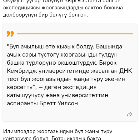
Окумуштуулар тобунун Кыргызстанга болгон
экспедициясы жоогазындарды сактоо боюнча
долбоорунун бир бөлүгү болгон.
"Бул ачылыш өтө кызык болду. Башында
ачык сары түстөгү жоогазынды гүлдүн
башка түрлөрүнө окшоштурдук. Бирок
Кембридж университетинде жасалган ДНК
тест бул жоогазындын жаңы түрү экенин
көрсөттү", — деген экспедиция
катышуучусу жана университеттин
аспиранты Бретт Уилсон.
Илимпоздор жоогазындын бул жаңы түрү
кайтарууда болуп, Ботаникалык бакта