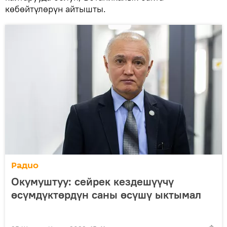
көбөйтүлөрүн айтышты.
Радио
Окумуштуу: сейрек кездешүүчү
өсүмдүктөрдүн саны өсүшү ыктымал