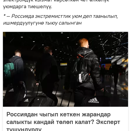
уюмдарга тиешелүү.
* — Россияда экстремисттик уюм деп таанылып,
ишмердүүлүгүнө тыюу салынган
Россиядан чыгып кеткен жарандар
салыкты кандай төлөп калат? Эксперт
түшүндүрдү