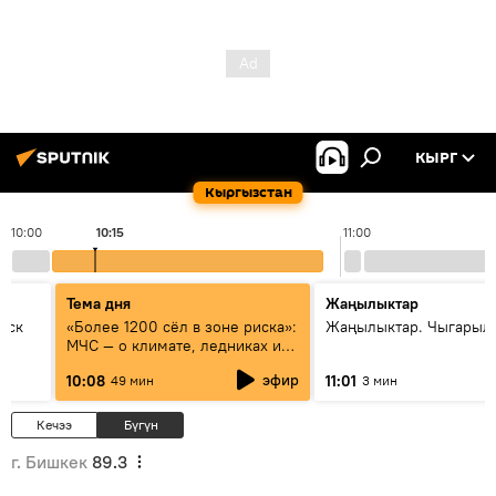
КЫРГ
Кыргызстан
10:00
10:15
11:00
Тема дня
Жаңылыктар
уск
«Более 1200 сёл в зоне риска»:
Жаңылыктар. Чыгарылы
МЧС — о климате, ледниках и
системе оповещения
эфир
10:08
11:01
49 мин
3 мин
населения
Кечээ
Бүгүн
г. Бишкек
89.3