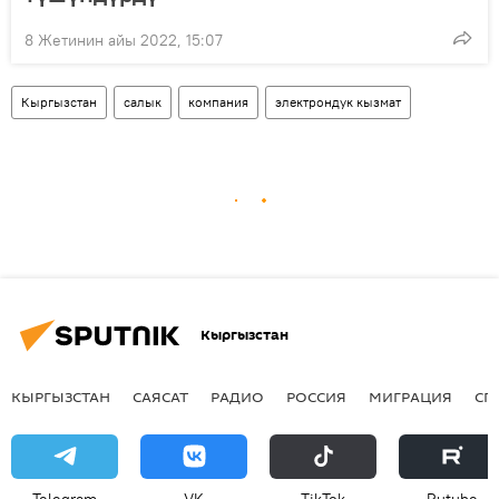
8 Жетинин айы 2022, 15:07
Кыргызстан
салык
компания
электрондук кызмат
Кыргызстан
КЫРГЫЗСТАН
САЯСАТ
РАДИО
РОССИЯ
МИГРАЦИЯ
СП
Telegram
VK
ТikТоk
Rutube