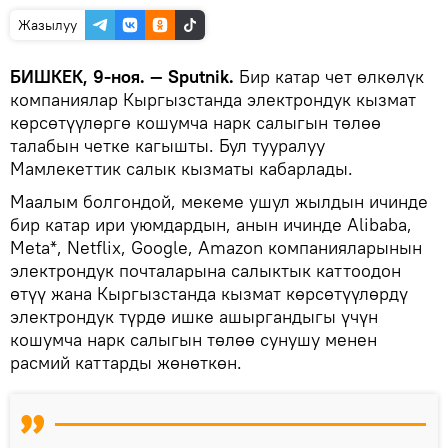
Жазылуу
БИШКЕК, 9-ноя. — Sputnik.
Бир катар чет өлкөлүк
компаниялар Кыргызстанда электрондук кызмат
көрсөтүүлөргө кошумча нарк салыгын төлөө
талабын четке кагышты. Бул тууралуу
Мамлекеттик салык кызматы кабарлады.
Маалым болгондой, мекеме ушул жылдын ичинде
бир катар ири уюмдардын, анын ичинде Alibaba,
Meta*, Netflix, Google, Amazon компанияларынын
электрондук почталарына салыктык каттоодон
өтүү жана Кыргызстанда кызмат көрсөтүүлөрдү
электрондук түрдө ишке ашыргандыгы үчүн
кошумча нарк салыгын төлөө сунушу менен
расмий каттарды жөнөткөн.