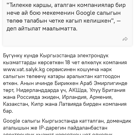
"Тилекке каршы, аталган компаниялар бир
нече ай бою мекеменин Google салыгын
төлөө талабын четке кагып келишкен", —
деп айтылат маалыматта.
Бүгүнкү күндө Кыргызстанда электрондук
кызматтарды көрсөткөн 18 чет өлкөлүк компания
www.vat.salyk.kg сервисинен кошумча нарк
салыгын төлөөчү катары аралыктан каттоодон
өткөн. Анын ичинде Бириккен Араб Эмирлигинде
төрт, Нидерланддарда үч, АКШда, Улуу Британия
жана Россияда экиден, Ирландия, Армения,
Казакстан, Кипр жана Латвияда бирден компания
бар.
Google салыгы Кыргызстанда катталган, домендик
аталышын же IP-дарегин пайдаланбастан
электрондук кызмат көрсөткөн чет өлкөлүк